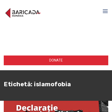
DONATE
Etichetă:
islamofobia