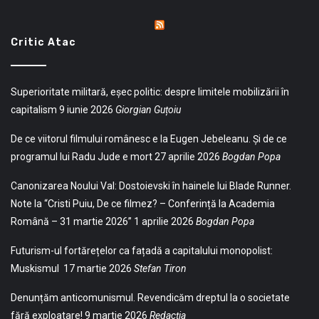
Critic Atac
Superioritate militară, eșec politic: despre limitele mobilizării în
capitalism
9 iunie 2026
Giorgian Guțoiu
De ce viitorul filmului românesc e la Eugen Jebeleanu. Și de ce
programul lui Radu Jude e mort
27 aprilie 2026
Bogdan Popa
Canonizarea Noului Val: Dostoievski în hainele lui Blade Runner.
Note la “Cristi Puiu, De ce filmez? – Conferință la Academia
Română – 31 martie 2026”
1 aprilie 2026
Bogdan Popa
Futurism-ul fortărețelor ca fațadă a capitalului monopolist:
Muskismul
17 martie 2026
Stefan Tiron
Denunțăm anticomunismul. Revendicăm dreptul la o societate
fără exploatare!
9 martie 2026
Redacția