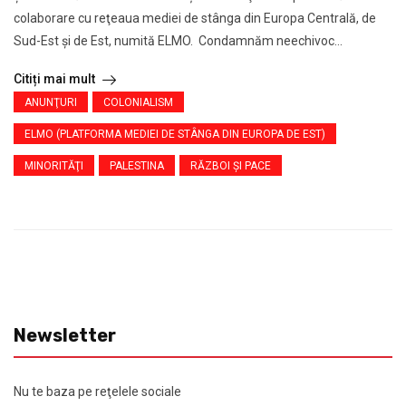
colaborare cu reţeaua mediei de stânga din Europa Centrală, de
Sud-Est şi de Est, numită ELMO. Condamnăm neechivoc...
Citiți mai mult
ANUNŢURI
COLONIALISM
ELMO (PLATFORMA MEDIEI DE STÂNGA DIN EUROPA DE EST)
MINORITĂŢI
PALESTINA
RĂZBOI ŞI PACE
Newsletter
Nu te baza pe reţelele sociale