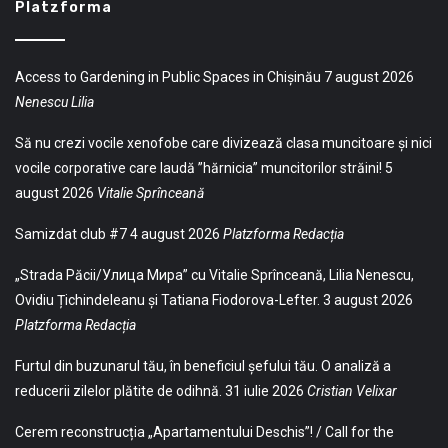
Platzforma
Access to Gardening in Public Spaces in Chișinău
7 august 2026
Nenescu Lilia
Să nu crezi vocile xenofobe care divizează clasa muncitoare și nici
vocile corporative care laudă ”hărnicia” muncitorilor străini!
5
august 2026
Vitalie Sprînceană
Samizdat club #7
4 august 2026
Platzforma Redacția
„Strada Păcii/Улица Мира” cu Vitalie Sprînceană, Lilia Nenescu,
Ovidiu Țichindeleanu și Tatiana Fiodorova-Lefter.
3 august 2026
Platzforma Redacția
Furtul din buzunarul tău, în beneficiul șefului tău. O analiză a
reducerii zilelor plătite de odihnă.
31 iulie 2026
Cristian Velixar
Cerem reconstrucția „Apartamentului Deschis”! / Call for the