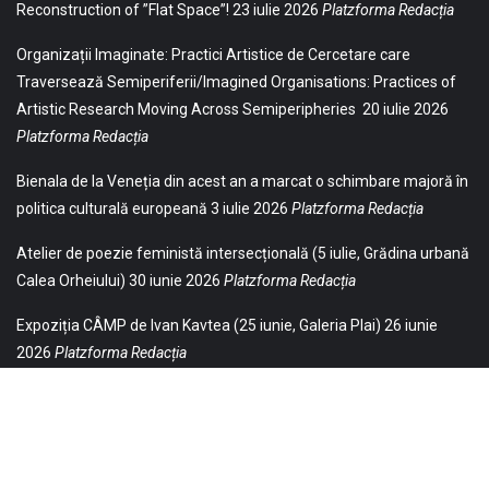
Reconstruction of ”Flat Space”!
23 iulie 2026
Platzforma Redacția
Organizații Imaginate: Practici Artistice de Cercetare care
Traversează Semiperiferii/Imagined Organisations: Practices of
Artistic Research Moving Across Semiperipheries
20 iulie 2026
Platzforma Redacția
Bienala de la Veneția din acest an a marcat o schimbare majoră în
politica culturală europeană
3 iulie 2026
Platzforma Redacția
Atelier de poezie feministă intersecțională (5 iulie, Grădina urbană
Calea Orheiului)
30 iunie 2026
Platzforma Redacția
Expoziția CÂMP de Ivan Kavtea (25 iunie, Galeria Plai)
26 iunie
2026
Platzforma Redacția