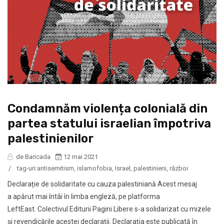
Condamnăm violența colonială din
partea statului israelian împotriva
palestinienilor
de Baricada
12 mai 2021
/
tag-uri:
antisemitism
,
islamofobia
,
Israel
,
palestinieni
,
război
Declarație de solidaritate cu cauza palestiniană Acest mesaj
a apărut mai întâi în limba engleză, pe platforma
LeftEast. Colectivul Editurii Pagini Libere s-a solidarizat cu mizele
și revendicările acestei declarații. Declaraţia este publicată în