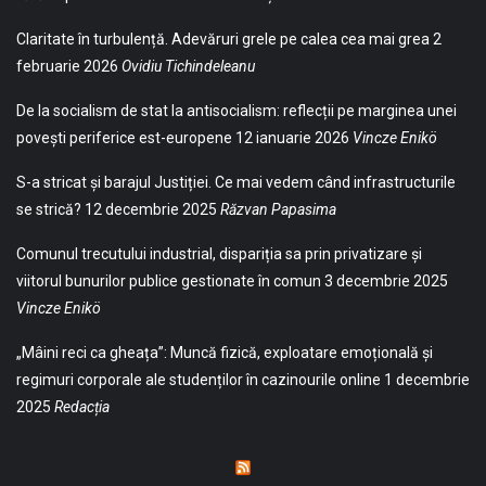
Claritate în turbulență. Adevăruri grele pe calea cea mai grea
2
februarie 2026
Ovidiu Tichindeleanu
De la socialism de stat la antisocialism: reflecții pe marginea unei
povești periferice est-europene
12 ianuarie 2026
Vincze Enikö
S-a stricat și barajul Justiției. Ce mai vedem când infrastructurile
se strică?
12 decembrie 2025
Răzvan Papasima
Comunul trecutului industrial, dispariția sa prin privatizare și
viitorul bunurilor publice gestionate în comun
3 decembrie 2025
Vincze Enikö
„Mâini reci ca gheața”: Muncă fizică, exploatare emoțională și
regimuri corporale ale studenților în cazinourile online
1 decembrie
2025
Redacția