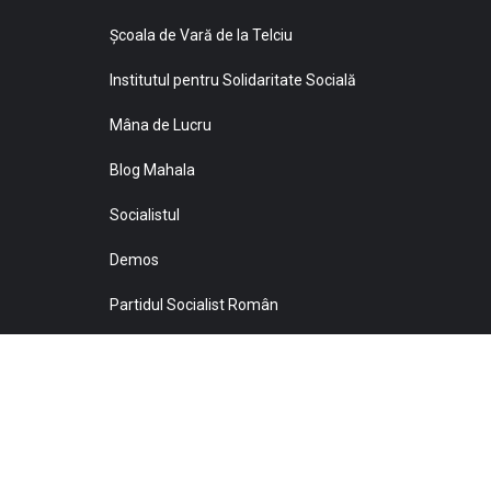
Şcoala de Vară de la Telciu
Institutul pentru Solidaritate Socială
Mâna de Lucru
Blog Mahala
Socialistul
Demos
Partidul Socialist Român
Sprijiniţi Baricada!
© 2021 Toate drepturile sunt rezervate Editurii Baricada 