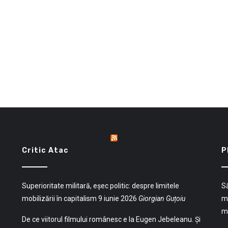
Critic Atac
P
Superioritate militară, eșec politic: despre limitele
Să
mobilizării în capitalism
9 iunie 2026
Giorgian Guțoiu
mu
mu
De ce viitorul filmului românesc e la Eugen Jebeleanu. Și