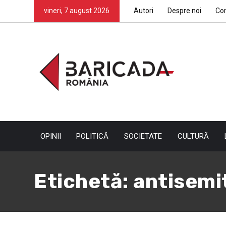
vineri, 7 august 2026
Autori
Despre noi
Co
OPINII
POLITICĂ
SOCIETATE
CULTURĂ
Etichetă:
antisemi