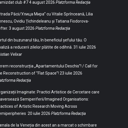
amizdat club #7
4 august 2026
Platzforma Redacția
trada Păcii/Улица Мира” cu Vitalie Sprînceană, Lilia
nescu, Ovidiu Țichindeleanu și Tatiana Fiodorova-
fter.
3 august 2026
Platzforma Redacția
rtul din buzunarul tău, în beneficiul șefului tău. O
aliză a reducerii zilelor plătite de odihnă.
31 iulie 2026
istian Velixar
rem reconstrucția „Apartamentului Deschis”! / Call for
e Reconstruction of ”Flat Space”!
23 iulie 2026
atzforma Redacția
ganizații Imaginate: Practici Artistice de Cercetare care
aversează Semiperiferii/Imagined Organisations:
actices of Artistic Research Moving Across
emiperipheries
20 iulie 2026
Platzforma Redacția
enala de la Veneția din acest an a marcat o schimbare