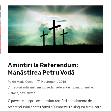
Amintiri la Referendum:
Mănăstirea Petru Vodă
de Maria Cernat
9 octombrie 2018
/
tag-uri:
antisemitism
,
posedat
,
referendum pentru familie
,
Satana
,
sexualitate
O poveste despre ce au evitat românii prin absenţa de la
referendumul pentru familieDumnezeu e singura ființă care