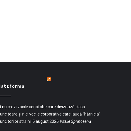
latzforma
 nu crezi vocile xenofobe care divizează clasa
ncitoare și nici vocile corporative care laudă ”hărnicia”
ncitorilor străini!
5 august 2026
Vitalie Sprînceană