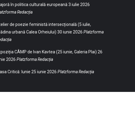
joră în politica culturală europeană
3 iulie 2026
atzforma Redacția
elier de poezie feministă intersecțională (5 iulie,
ădina urbană Calea Orheiului)
30 iunie 2026
Platzforma
dacția
poziția CÂMP de Ivan Kavtea (25 iunie, Galeria Plai)
26
nie 2026
Platzforma Redacția
sa Critică: Iunie
25 iunie 2026
Platzforma Redacția