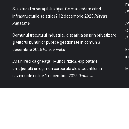
ma
S-a stricat și barajul Justiției. Ce mai vedem când
Pl
infrastructurile se strică?
12 decembrie 2025
Răzvan
Papasima
At
Gr
Comunul trecutului industrial, dispariția sa prin privatizare
Re
și viitorul bunurilor publice gestionate în comun
3
decembrie 2025
Vincze Enikö
Ex
iu
„Mâini reci ca gheața”: Muncă fizică, exploatare
emoțională și regimuri corporale ale studenților în
Ma
cazinourile online
1 decembrie 2025
Redacția
(Str. William Gladston nr. 30, 1000, Sofia,