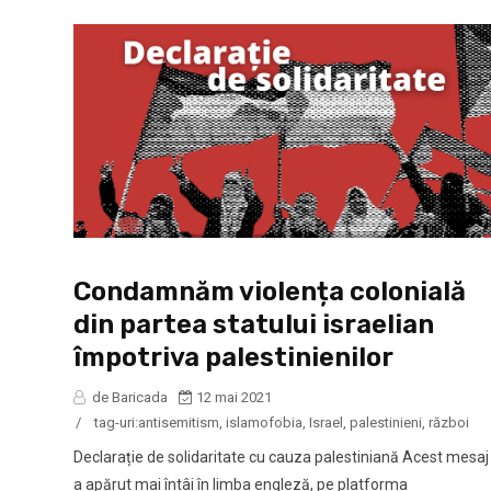
Condamnăm violența colonială
din partea statului israelian
împotriva palestinienilor
de Baricada
12 mai 2021
/
tag-uri:
antisemitism
,
islamofobia
,
Israel
,
palestinieni
,
război
Declarație de solidaritate cu cauza palestiniană Acest mesaj
a apărut mai întâi în limba engleză, pe platforma