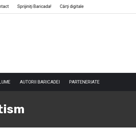
ntact
Sprijiniţi Baricada!
Cărţi digitale
LUME
AUTORII BARICADEI
PARTENERIATE
tism