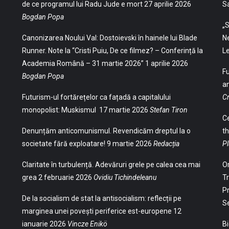
de ce programul lui Radu Jude e mort
27 aprilie 2026
S
Bogdan Popa
„S
Canonizarea Noului Val: Dostoievski în hainele lui Blade
Ne
Runner. Note la “Cristi Puiu, De ce filmez? – Conferință la
Le
Academia Română – 31 martie 2026”
1 aprilie 2026
Fu
Bogdan Popa
an
Futurism-ul fortărețelor ca fațadă a capitalului
Cr
monopolist: Muskismul
17 martie 2026
Stefan Tiron
Ce
Denunțăm anticomunismul. Revendicăm dreptul la o
th
societate fără exploatare!
9 martie 2026
Redacția
Pl
Claritate în turbulență. Adevăruri grele pe calea cea mai
Or
grea
2 februarie 2026
Ovidiu Tichindeleanu
Tr
Pr
De la socialism de stat la antisocialism: reflecții pe
S
marginea unei povești periferice est-europene
12
ianuarie 2026
Vincze Enikö
Bi