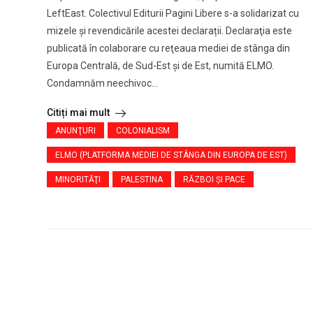
LeftEast. Colectivul Editurii Pagini Libere s-a solidarizat cu
mizele și revendicările acestei declarații. Declaraţia este
publicată în colaborare cu reţeaua mediei de stânga din
Europa Centrală, de Sud-Est şi de Est, numită ELMO.
Condamnăm neechivoc...
Citiți mai mult
ANUNŢURI
COLONIALISM
ELMO (PLATFORMA MEDIEI DE STÂNGA DIN EUROPA DE EST)
MINORITĂŢI
PALESTINA
RĂZBOI ŞI PACE