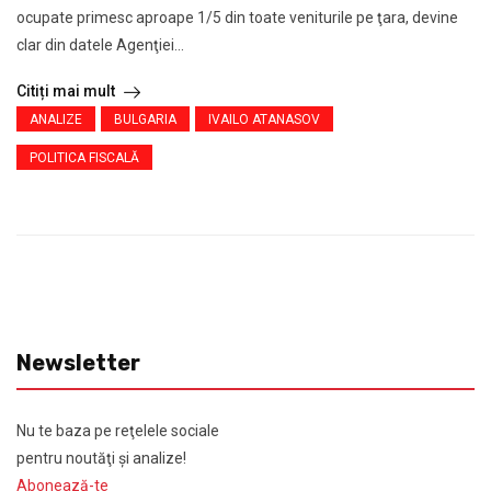
ocupate primesc aproape 1/5 din toate veniturile pe ţara, devine
clar din datele Agenţiei...
Citiți mai mult
ANALIZE
BULGARIA
IVAILO ATANASOV
POLITICA FISCALĂ
Newsletter
Nu te baza pe reţelele sociale
pentru noutăţi şi analize!
Abonează-te