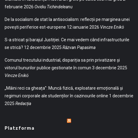
februarie 2026
Ovidiu Tichindeleanu
De la socialism de stat la antisocialism: reflecții pe marginea unei
povești periferice est-europene
12 ianuarie 2026
Vincze Enikö
S-a stricat și barajul Justiției. Ce mai vedem când infrastructurile
se strică?
12 decembrie 2025
Răzvan Papasima
Comunul trecutului industrial, dispariția sa prin privatizare și
viitorul bunurilor publice gestionate în comun
3 decembrie 2025
Vincze Enikö
„Mâini reci ca gheața”: Muncă fizică, exploatare emoțională și
regimuri corporale ale studenților în cazinourile online
1 decembrie
2025
Redacția
Platzforma