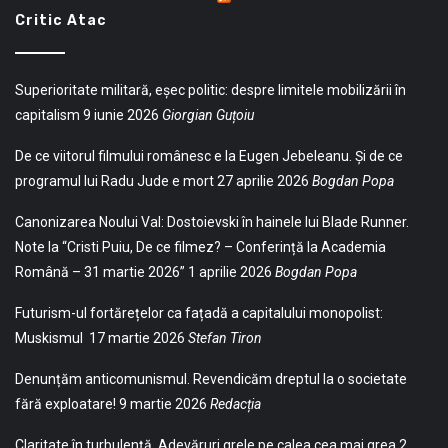
Critic Atac
Superioritate militară, eșec politic: despre limitele mobilizării în
capitalism
9 iunie 2026
Giorgian Guțoiu
De ce viitorul filmului românesc e la Eugen Jebeleanu. Și de ce
programul lui Radu Jude e mort
27 aprilie 2026
Bogdan Popa
Canonizarea Noului Val: Dostoievski în hainele lui Blade Runner.
Note la “Cristi Puiu, De ce filmez? – Conferință la Academia
Română – 31 martie 2026”
1 aprilie 2026
Bogdan Popa
Futurism-ul fortărețelor ca fațadă a capitalului monopolist:
Muskismul
17 martie 2026
Stefan Tiron
Denunțăm anticomunismul. Revendicăm dreptul la o societate
fără exploatare!
9 martie 2026
Redacția
Claritate în turbulență. Adevăruri grele pe calea cea mai grea
2