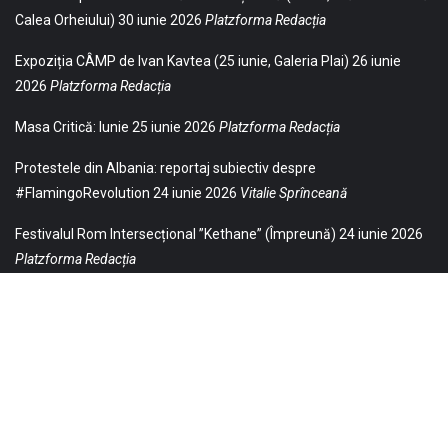
Calea Orheiului)
30 iunie 2026
Platzforma Redacția
Expoziția CÂMP de Ivan Kavtea (25 iunie, Galeria Plai)
26 iunie
2026
Platzforma Redacția
Masa Critică: Iunie
25 iunie 2026
Platzforma Redacția
Protestele din Albania: reportaj subiectiv despre
#FlamingoRevolution
24 iunie 2026
Vitalie Sprînceană
Festivalul Rom Intersecțional ”Kethane” (Împreună)
24 iunie 2026
Platzforma Redacția
© 2021 Toate drepturile sunt rezervate Editurii Baricada (Str.
William Gladston nr. 30, 1000, Sofia, Bulgaria). Utilizarea
neautorizată, parţială sau integrală, a textelor publicate aici este