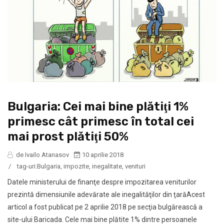
Bulgaria: Cei mai bine plătiţi 1%
primesc cât primesc în total cei
mai prost plătiţi 50%
de Ivailo Atanasov
10 aprilie 2018
/
tag-uri:
Bulgaria
,
impozite
,
inegalitate
,
venituri
Datele ministerului de finanţe despre impozitarea veniturilor
prezintă dimensiunile adevărate ale inegalităţilor din ţarăAcest
articol a fost publicat pe 2 aprilie 2018 pe secţia bulgărească a
site-ului Baricada. Cele mai bine plătite 1% dintre persoanele