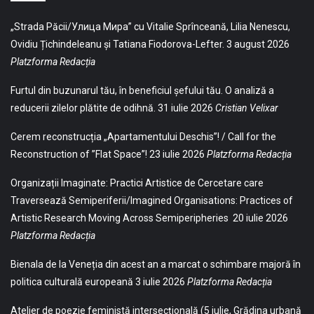
„Strada Păcii/Улица Мира” cu Vitalie Sprînceană, Lilia Nenescu,
Ovidiu Țichindeleanu și Tatiana Fiodorova-Lefter.
3 august 2026
Platzforma Redacția
Furtul din buzunarul tău, în beneficiul șefului tău. O analiză a
reducerii zilelor plătite de odihnă.
31 iulie 2026
Cristian Velixar
Cerem reconstrucția „Apartamentului Deschis”! / Call for the
Reconstruction of ”Flat Space”!
23 iulie 2026
Platzforma Redacția
Organizații Imaginate: Practici Artistice de Cercetare care
Traversează Semiperiferii/Imagined Organisations: Practices of
Artistic Research Moving Across Semiperipheries
20 iulie 2026
Platzforma Redacția
Bienala de la Veneția din acest an a marcat o schimbare majoră în
politica culturală europeană
3 iulie 2026
Platzforma Redacția
Atelier de poezie feministă intersecțională (5 iulie, Grădina urbană