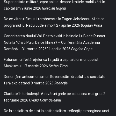
Superioritate militară, eșec politic: despre limitele mobilizării în
capitalism
9 iunie 2026
Giorgian Guțoiu
De ce viitorul filmului românesc e la Eugen Jebeleanu. Și de ce
programul lui Radu Jude e mort
27 aprilie 2026
Bogdan Popa
Canonizarea Noului Val: Dostoievski în hainele lui Blade Runner.
Note la “Cristi Puiu, De ce filmez? – Conferință la Academia
Română – 31 martie 2026”
1 aprilie 2026
Bogdan Popa
Futurism-ul fortărețelor ca fațadă a capitalului monopolist:
Muskismul
17 martie 2026
Stefan Tiron
Denunțăm anticomunismul. Revendicăm dreptul la o societate
fără exploatare!
9 martie 2026
Redacția
Claritate în turbulență. Adevăruri grele pe calea cea mai grea
2
februarie 2026
Ovidiu Tichindeleanu
De la socialism de stat la antisocialism: reflecții pe marginea unei