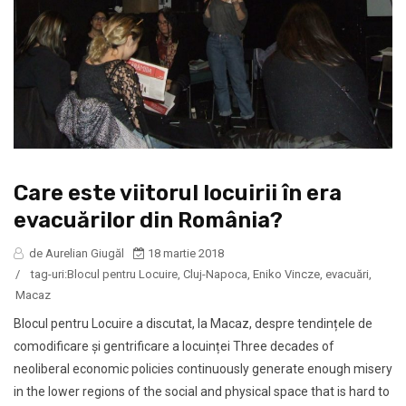
Care este viitorul locuirii în era
evacuărilor din România?
de Aurelian Giugăl
18 martie 2018
/
tag-uri:
Blocul pentru Locuire
,
Cluj-Napoca
,
Eniko Vincze
,
evacuări
,
Macaz
Blocul pentru Locuire a discutat, la Macaz, despre tendințele de
comodificare și gentrificare a locuinței Three decades of
neoliberal economic policies continuously generate enough misery
in the lower regions of the social and physical space that is hard to