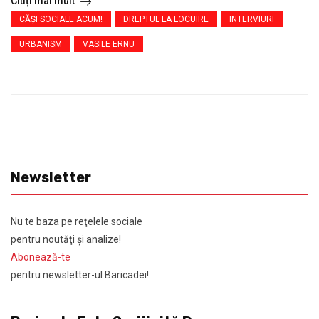
Citiți mai mult
CĂŞI SOCIALE ACUM!
DREPTUL LA LOCUIRE
INTERVIURI
URBANISM
VASILE ERNU
Newsletter
Nu te baza pe reţelele sociale
pentru noutăţi şi analize!
Abonează-te
pentru newsletter-ul Baricadei!: