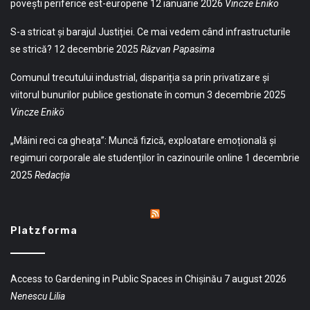
povești periferice est-europene
12 ianuarie 2026
Vincze Enikö
S-a stricat și barajul Justiției. Ce mai vedem când infrastructurile
se strică?
12 decembrie 2025
Răzvan Papasima
Comunul trecutului industrial, dispariția sa prin privatizare și
viitorul bunurilor publice gestionate în comun
3 decembrie 2025
Vincze Enikö
„Mâini reci ca gheața”: Muncă fizică, exploatare emoțională și
regimuri corporale ale studenților în cazinourile online
1 decembrie
2025
Redacția
Platzforma
Access to Gardening in Public Spaces in Chișinău
7 august 2026
Nenescu Lilia