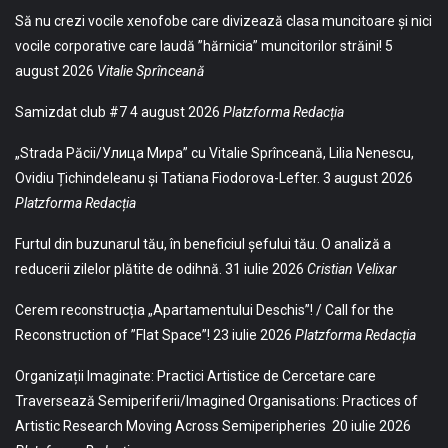
Să nu crezi vocile xenofobe care divizează clasa muncitoare și nici
vocile corporative care laudă ”hărnicia” muncitorilor străini!
5
august 2026
Vitalie Sprînceană
Samizdat club #7
4 august 2026
Platzforma Redacția
„Strada Păcii/Улица Мира” cu Vitalie Sprînceană, Lilia Nenescu,
Ovidiu Țichindeleanu și Tatiana Fiodorova-Lefter.
3 august 2026
Platzforma Redacția
Furtul din buzunarul tău, în beneficiul șefului tău. O analiză a
reducerii zilelor plătite de odihnă.
31 iulie 2026
Cristian Velixar
Cerem reconstrucția „Apartamentului Deschis”! / Call for the
Reconstruction of ”Flat Space”!
23 iulie 2026
Platzforma Redacția
Organizații Imaginate: Practici Artistice de Cercetare care
Traversează Semiperiferii/Imagined Organisations: Practices of
Artistic Research Moving Across Semiperipheries
20 iulie 2026