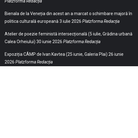
Platzforma Redacția
Bienala de la Veneția din acest an a marcat o schimbare majoră în
politica culturală europeană
3 iulie 2026
Platzforma Redacția
Atelier de poezie feministă intersecțională (5 iulie, Grădina urbană
Calea Orheiului)
30 iunie 2026
Platzforma Redacția
Expoziția CÂMP de Ivan Kavtea (25 iunie, Galeria Plai)
26 iunie
2026
Platzforma Redacția
© 2021 Toate drepturile sunt rezervate Editurii Baricada (Str.
William Gladston nr. 30, 1000, Sofia, Bulgaria). Utilizarea
neautorizată, parţială sau integrală, a textelor publicate aici este
strict interzisă și va fi pedepsită ca încălcare a drepturilor de autor
și a drepturilor de proprietate. Puteți obţine permisiunea