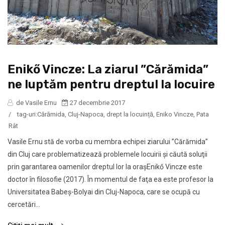
Enikő Vincze: La ziarul ”Cărămida”
ne luptăm pentru dreptul la locuire
de Vasile Ernu
27 decembrie 2017
/
tag-uri:
Cărămida
,
Cluj-Napoca
,
drept la locuință
,
Eniko Vincze
,
Pata
Rât
Vasile Ernu stă de vorba cu membra echipei ziarului ”Cărămida”
din Cluj care problematizează problemele locuirii şi căută soluţii
prin garantarea oamenilor dreptul lor la oraşEnikő Vincze este
doctor în filosofie (2017). În momentul de faţa ea este profesor la
Universitatea Babeş-Bolyai din Cluj-Napoca, care se ocupă cu
cercetări...