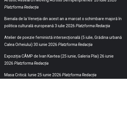
Artistic Research Moving Across Semiperipheries
20 iulie 2026
Platzforma Redacția
Bienala de la Veneția din acest an a marcat o schimbare majoră în
politica culturală europeană
3 iulie 2026
Platzforma Redacția
Atelier de poezie feministă intersecțională (5 iulie, Grădina urbană
Calea Orheiului)
30 iunie 2026
Platzforma Redacția
Expoziția CÂMP de Ivan Kavtea (25 iunie, Galeria Plai)
26 iunie
2026
Platzforma Redacția
Masa Critică: Iunie
25 iunie 2026
Platzforma Redacția
© 2021 Toate drepturile sunt rezervate Editurii Baricada (Str.
William Gladston nr. 30, 1000, Sofia, Bulgaria). Utilizarea
neautorizată, parţială sau integrală, a textelor publicate aici este