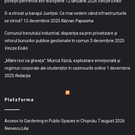
povești periferice est-europene
12 ianuarie 2026
Vincze Enikö
S-a stricat și barajul Justiției. Ce mai vedem când infrastructurile
se strică?
12 decembrie 2025
Răzvan Papasima
Comunul trecutului industrial, dispariția sa prin privatizare și
viitorul bunurilor publice gestionate în comun
3 decembrie 2025
Vincze Enikö
„Mâini reci ca gheața”: Muncă fizică, exploatare emoțională și
regimuri corporale ale studenților în cazinourile online
1 decembrie
2025
Redacția
Platzforma
Access to Gardening in Public Spaces in Chișinău
7 august 2026
Nenescu Lilia