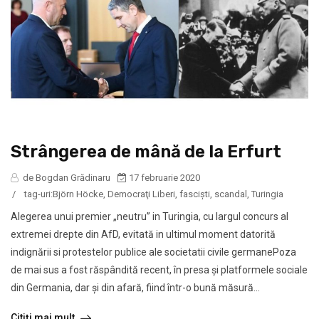
Strângerea de mână de la Erfurt
de Bogdan Grădinaru
17 februarie 2020
/
tag-uri:
Björn Höcke
,
Democraţi Liberi
,
fasciști
,
scandal
,
Turingia
Alegerea unui premier „neutru” in Turingia, cu largul concurs al
extremei drepte din AfD, evitată in ultimul moment datorită
indignării si protestelor publice ale societatii civile germanePoza
de mai sus a fost răspândită recent, în presa și platformele sociale
din Germania, dar și din afară, fiind într-o bună măsură...
Citiți mai mult