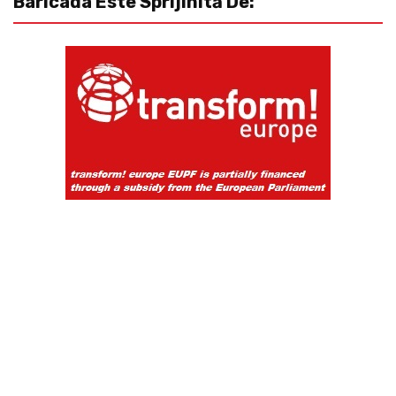
Baricada Este Sprijinită De: