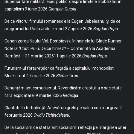
Superioritate militară, eșec politic: despre limitele mobilizării în
capitalism
9 iunie 2026
Giorgian Guțoiu
De ce viitorul filmului românesc e la Eugen Jebeleanu. Și de ce
programul lui Radu Jude e mort
27 aprilie 2026
Bogdan Popa
Canonizarea Noului Val: Dostoievski în hainele lui Blade Runner.
Note la “Cristi Puiu, De ce filmez? – Conferință la Academia
Română – 31 martie 2026”
1 aprilie 2026
Bogdan Popa
Futurism-ul fortărețelor ca fațadă a capitalului monopolist:
Muskismul
17 martie 2026
Stefan Tiron
Denunțăm anticomunismul. Revendicăm dreptul la o societate
fără exploatare!
9 martie 2026
Redacția
Claritate în turbulență. Adevăruri grele pe calea cea mai grea
2
februarie 2026
Ovidiu Tichindeleanu
De la socialism de stat la antisocialism: reflecții pe marginea unei