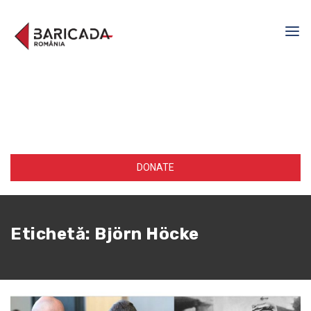
DONATE
Etichetă:
Björn Höcke