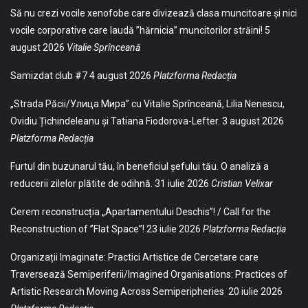
Să nu crezi vocile xenofobe care divizează clasa muncitoare și nici
vocile corporative care laudă ”hărnicia” muncitorilor străini!
5
august 2026
Vitalie Sprînceană
Samizdat club #7
4 august 2026
Platzforma Redacția
„Strada Păcii/Улица Мира” cu Vitalie Sprînceană, Lilia Nenescu,
Ovidiu Țichindeleanu și Tatiana Fiodorova-Lefter.
3 august 2026
Platzforma Redacția
Furtul din buzunarul tău, în beneficiul șefului tău. O analiză a
reducerii zilelor plătite de odihnă.
31 iulie 2026
Cristian Velixar
Cerem reconstrucția „Apartamentului Deschis”! / Call for the
Reconstruction of ”Flat Space”!
23 iulie 2026
Platzforma Redacția
Organizații Imaginate: Practici Artistice de Cercetare care
Traversează Semiperiferii/Imagined Organisations: Practices of
Artistic Research Moving Across Semiperipheries
20 iulie 2026