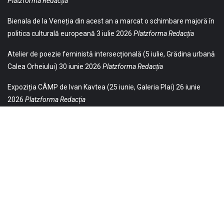
Platzforma Redacția
Bienala de la Veneția din acest an a marcat o schimbare majoră în
politica culturală europeană
3 iulie 2026
Platzforma Redacția
Atelier de poezie feministă intersecțională (5 iulie, Grădina urbană
Calea Orheiului)
30 iunie 2026
Platzforma Redacția
Expoziția CÂMP de Ivan Kavtea (25 iunie, Galeria Plai)
26 iunie
2026
Platzforma Redacția
© 2021 Toate drepturile sunt rezervate Editurii Baricada (Str.
William Gladston nr. 30, 1000, Sofia, Bulgaria). Utilizarea
neautorizată, parţială sau integrală, a textelor publicate aici este
strict interzisă și va fi pedepsită ca încălcare a drepturilor de autor
și a drepturilor de proprietate. Puteți obţine permisiunea