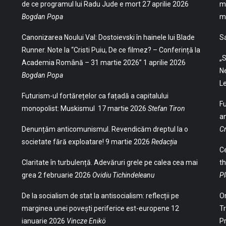
de ce programul lui Radu Jude e mort
27 aprilie 2026
mu
Bogdan Popa
mu
Canonizarea Noului Val: Dostoievski în hainele lui Blade
S
Runner. Note la “Cristi Puiu, De ce filmez? – Conferință la
„S
Academia Română – 31 martie 2026”
1 aprilie 2026
Ne
Bogdan Popa
Le
Futurism-ul fortărețelor ca fațadă a capitalului
Fu
monopolist: Muskismul
17 martie 2026
Stefan Tiron
an
Denunțăm anticomunismul. Revendicăm dreptul la o
Cr
societate fără exploatare!
9 martie 2026
Redacția
Ce
Claritate în turbulență. Adevăruri grele pe calea cea mai
th
grea
2 februarie 2026
Ovidiu Tichindeleanu
Pl
De la socialism de stat la antisocialism: reflecții pe
Or
marginea unei povești periferice est-europene
12
Tr
ianuarie 2026
Vincze Enikö
Pr