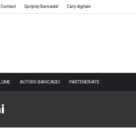
Contact
Sprijiniţi Baricada!
Cărţi digitale
LUME
AUTORII BARICADEI
PARTENERIATE
i