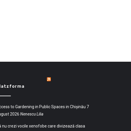
latzforma
cess to Gardening in Public Spaces in Chișinău
7
ugust 2026
Nenescu Lilia
 nu crezi vocile xenofobe care divizează clasa