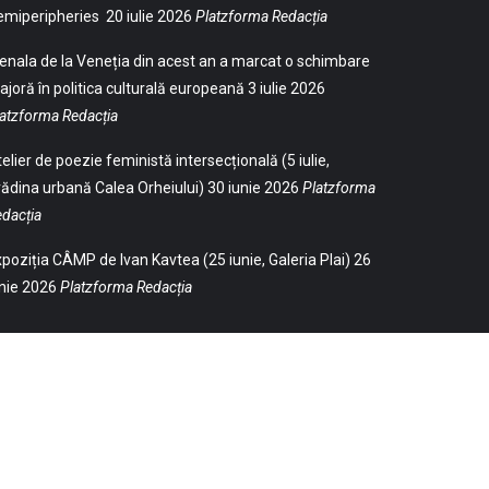
emiperipheries
20 iulie 2026
Platzforma Redacția
enala de la Veneția din acest an a marcat o schimbare
joră în politica culturală europeană
3 iulie 2026
atzforma Redacția
elier de poezie feministă intersecțională (5 iulie,
ădina urbană Calea Orheiului)
30 iunie 2026
Platzforma
dacția
poziția CÂMP de Ivan Kavtea (25 iunie, Galeria Plai)
26
nie 2026
Platzforma Redacția