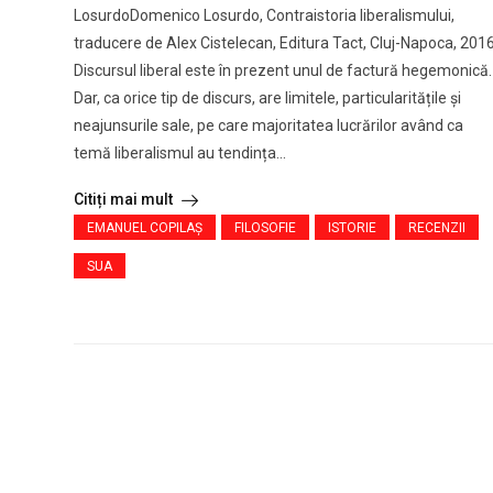
LosurdoDomenico Losurdo, Contraistoria liberalismului,
traducere de Alex Cistelecan, Editura Tact, Cluj-Napoca, 201
Discursul liberal este în prezent unul de factură hegemonică.
Dar, ca orice tip de discurs, are limitele, particularitățile și
neajunsurile sale, pe care majoritatea lucrărilor având ca
temă liberalismul au tendința...
Citiți mai mult
EMANUEL COPILAȘ
FILOSOFIE
ISTORIE
RECENZII
SUA