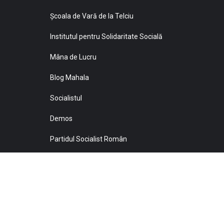
Şcoala de Vară de la Telciu
Institutul pentru Solidaritate Socială
Mâna de Lucru
Blog Mahala
Socialistul
Demos
Partidul Socialist Român
Sprijiniţi Baricada!
© 2021 Toate drepturile sunt rezervate Editurii Baricada 