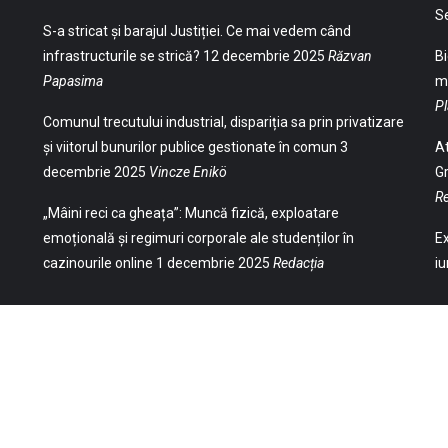
S
S-a stricat și barajul Justiției. Ce mai vedem când
infrastructurile se strică?
12 decembrie 2025
Răzvan
Bi
Papasima
ma
Pl
Comunul trecutului industrial, dispariția sa prin privatizare
și viitorul bunurilor publice gestionate în comun
3
At
decembrie 2025
Vincze Enikö
Gr
Re
„Mâini reci ca gheața”: Muncă fizică, exploatare
emoțională și regimuri corporale ale studenților în
Ex
cazinourile online
1 decembrie 2025
Redacția
iu
(Str. William Gladston nr. 30, 1000, Sofia,