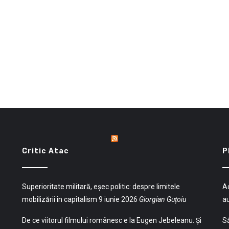
Critic Atac
P
Superioritate militară, eșec politic: despre limitele
Ac
mobilizării în capitalism
9 iunie 2026
Giorgian Guțoiu
a
De ce viitorul filmului românesc e la Eugen Jebeleanu. Și
Să