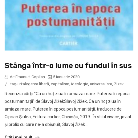
Stânga într-o lume cu fundul în sus
de Emanuel Copilaș
5 ianuarie 2020
/
tag-uri:
alegerea liberă
,
capitalism
,
ideologie
,
universalism
,
Zizek
Recenzia cărţii ”Ca un hoţ ziua în amiaza mare. Puterea în epoca
postumanităţii” de Slavoj ŽižekSlavoj Žižek, Ca un hoț ziua în
amiaza mare. Puterea în epoca postumanității, traducere de
Ciprian Șiulea, Editura cartier, Chișinău, 2019 În stilul vivace, jovial
și prolix cu care ne-a obișnuit, Slavoj Žižek...
Citiți mai mult