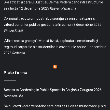
S-a stricat și barajul Justiției. Ce mai vedem când infrastructurile
se strică?
12 decembrie 2025
Răzvan Papasima
Comunul trecutului industrial, dispariția sa prin privatizare și
viitorul bunurilor publice gestionate în comun
3 decembrie 2025
Vincze Enikö
„Mâini reci ca gheața”: Muncă fizică, exploatare emoțională și
regimuri corporale ale studenților în cazinourile online
1 decembrie
2025
Redacția
Platzforma
Access to Gardening in Public Spaces in Chișinău
7 august 2026
Nenescu Lilia
Să nu crezi vocile xenofobe care divizează clasa muncitoare și nici