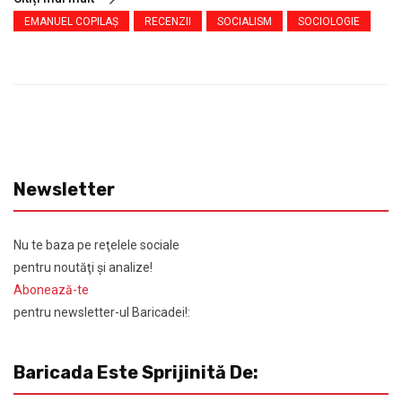
EMANUEL COPILAȘ
RECENZII
SOCIALISM
SOCIOLOGIE
Newsletter
Nu te baza pe reţelele sociale
pentru noutăţi şi analize!
Abonează-te
pentru newsletter-ul Baricadei!:
Baricada Este Sprijinită De: