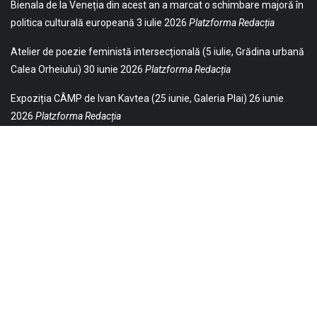
Bienala de la Veneția din acest an a marcat o schimbare majoră în
politica culturală europeană
3 iulie 2026
Platzforma Redacția
Atelier de poezie feministă intersecțională (5 iulie, Grădina urbană
Calea Orheiului)
30 iunie 2026
Platzforma Redacția
Expoziția CÂMP de Ivan Kavtea (25 iunie, Galeria Plai)
26 iunie
2026
Platzforma Redacția
© 2021 Toate drepturile sunt rezervate Editurii Baricada (Str.
William Gladston nr. 30, 1000, Sofia, Bulgaria). Utilizarea
neautorizată, parţială sau integrală, a textelor publicate aici este
strict interzisă și va fi pedepsită ca încălcare a drepturilor de autor
și a drepturilor de proprietate. Puteți obţine permisiunea
republicării textelor noastre contactându-ne la contact.