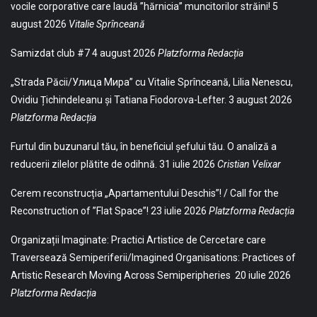
vocile corporative care laudă ”hărnicia” muncitorilor străini!
5
august 2026
Vitalie Sprînceană
Samizdat club #7
4 august 2026
Platzforma Redacția
„Strada Păcii/Улица Мира” cu Vitalie Sprînceană, Lilia Nenescu,
Ovidiu Țichindeleanu și Tatiana Fiodorova-Lefter.
3 august 2026
Platzforma Redacția
Furtul din buzunarul tău, în beneficiul șefului tău. O analiză a
reducerii zilelor plătite de odihnă.
31 iulie 2026
Cristian Velixar
Cerem reconstrucția „Apartamentului Deschis”! / Call for the
Reconstruction of ”Flat Space”!
23 iulie 2026
Platzforma Redacția
Organizații Imaginate: Practici Artistice de Cercetare care
Traversează Semiperiferii/Imagined Organisations: Practices of
Artistic Research Moving Across Semiperipheries
20 iulie 2026
Platzforma Redacția