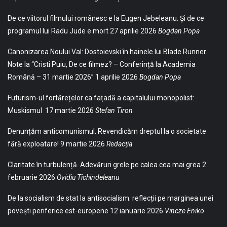
De ce viitorul filmului românesc e la Eugen Jebeleanu. Și de ce
programul lui Radu Jude e mort
27 aprilie 2026
Bogdan Popa
Canonizarea Noului Val: Dostoievski în hainele lui Blade Runner.
Note la “Cristi Puiu, De ce filmez? – Conferință la Academia
Română – 31 martie 2026”
1 aprilie 2026
Bogdan Popa
Futurism-ul fortărețelor ca fațadă a capitalului monopolist:
Muskismul
17 martie 2026
Stefan Tiron
Denunțăm anticomunismul. Revendicăm dreptul la o societate
fără exploatare!
9 martie 2026
Redacția
Claritate în turbulență. Adevăruri grele pe calea cea mai grea
2
februarie 2026
Ovidiu Tichindeleanu
De la socialism de stat la antisocialism: reflecții pe marginea unei
povești periferice est-europene
12 ianuarie 2026
Vincze Enikö