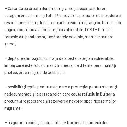
– Garantarea drepturilor omului şi a vieţii decente tuturor
categoriilor de femei şi fete. Promovare a politicilor de includere şi
respect pentru drepturile omului în privința migranților, femeilor de
origine roma sau a altor categorii vulnerabile: LGBT+ femeile,
femeile din penitenciar, lucrătoarele sexuale, mamele minore
şamd.;
– depăşirea limbajului urii față de aceste categorii vulnerabile,
limbaj care este folosit masiv în media, de diferite personalități
publice, precum și de de politicieni;
– posibilităţi egale pentru asigurare a protecţiei pentru migranţii
nedocumentați şi a persoanelor, care caută refugiu în Bulgaria,
precum şi respectarea şi rezolvarea nevoilor specifice femeilor
migrante;
– asigurarea condiţiilor decente de trai pentru oamenii din