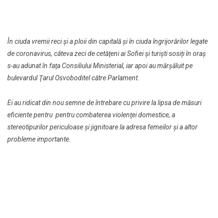
În ciuda vremii reci şi a ploii din capitală şi în ciuda îngrijorărilor legate
de coronavirus, câteva zeci de cetăţeni ai Sofiei şi turiști sosiți în oraş
s-au adunat în faţa Consiliului Ministerial, iar apoi au mărşăluit pe
bulevardul Ţarul Osvoboditel către Parlament.
Ei au ridicat din nou semne de întrebare cu privire la lipsa de măsuri
eficiente pentru pentru combaterea violenţei domestice, a
stereotipurilor periculoase şi jignitoare la adresa femeilor şi a altor
probleme importante.