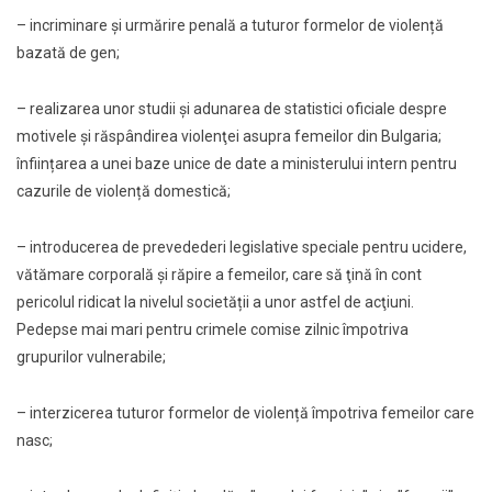
– incriminare şi urmărire penală a tuturor formelor de violență
bazată de gen;
– realizarea unor studii şi adunarea de statistici oficiale despre
motivele şi răspândirea violenţei asupra femeilor din Bulgaria;
înființarea a unei baze unice de date a ministerului intern pentru
cazurile de violență domestică;
– introducerea de prevedederi legislative speciale pentru ucidere,
vătămare corporală şi răpire a femeilor, care să ţină în cont
pericolul ridicat la nivelul societății a unor astfel de acţiuni.
Pedepse mai mari pentru crimele comise zilnic împotriva
grupurilor vulnerabile;
– interzicerea tuturor formelor de violență împotriva femeilor care
nasc;