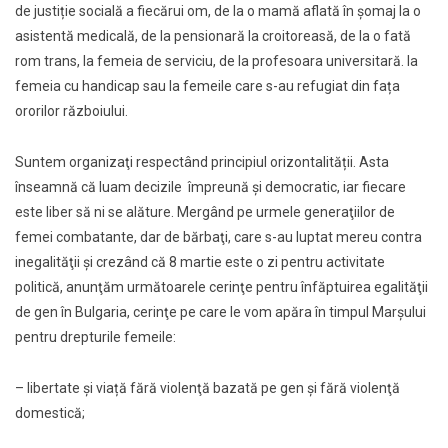
de justiție socială a fiecărui om, de la o mamă aflată în șomaj la o
asistentă medicală, de la pensionară la croitoreasă, de la o fată
rom trans, la femeia de serviciu, de la profesoara universitară. la
femeia cu handicap sau la femeile care s-au refugiat din fața
ororilor războiului.
Suntem organizaţi respectând principiul orizontalității. Asta
înseamnă că luam decizile împreună şi democratic, iar fiecare
este liber să ni se alăture. Mergând pe urmele generaţiilor de
femei combatante, dar de bărbaţi, care s-au luptat mereu contra
inegalităţii şi crezând că 8 martie este o zi pentru activitate
politică, anunţăm următoarele cerinţe pentru înfăptuirea egalităţii
de gen în Bulgaria, cerinţe pe care le vom apăra în timpul Marşului
pentru drepturile femeile:
– libertate și viață fără violenţă bazată pe gen şi fără violenţă
domestică;