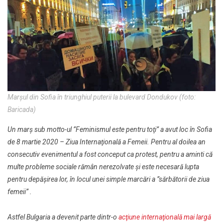
Marşul din Sofia în triunghiul puterii la bulevard Dondukov (foto:
Baricada)
Un marş sub motto-ul ”Feminismul este pentru toţi” a avut loc în Sofia
de 8 martie 2020 – Ziua Internaţională a Femeii. Pentru al doilea an
consecutiv evenimentul a fost conceput ca protest, pentru a aminti că
multe probleme sociale rămân nerezolvate şi este necesară lupta
pentru depășirea lor, în locul unei simple marcări a ”sărbătorii de ziua
femeii” .
Astfel Bulgaria a devenit parte dintr-o
acţiune internaţională mai largă