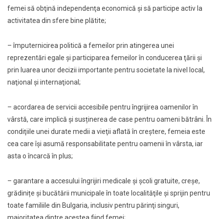
femei să obţină independenţa economică şi să participe activ la
activitatea din sfere bine plătite;
– împuternicirea politică a femeilor prin atingerea unei
reprezentări egale şi participarea femeilor în conducerea ţării şi
prin luarea unor decizii importante pentru societate la nivel local,
naţional şi internaţional;
– acordarea de servicii accesibile pentru îngrijirea oamenilor în
vârstă, care implică şi susținerea de case pentru oameni bătrâni. În
condiţiile unei durate medii a vieţii aflată în creștere, femeia este
cea care îşi asumă responsabilitate pentru oamenii în vârsta, iar
asta o încarcă în plus;
– garantare a accesului îngrijiri medicale şi şcoli gratuite, creşe,
grădinițe şi bucătării municipale în toate localităţile şi sprijin pentru
toate familiile din Bulgaria, inclusiv pentru părinţi singuri,
majoritatea dintre acestea fiind femei;