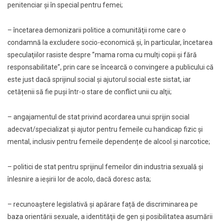
penitenciar şi în special pentru femei;
– încetarea demonizarii politice a comunităţii rome care o
condamnă la excludere socio-economică şi, în particular, încetarea
speculaţiilor rasiste despre ”mama roma cu mulţi copii şi fără
responsabilitate”, prin care se încearcă o convingere a publicului că
este just dacă sprijinul social şi ajutorul social este sistat, iar
cetățenii să fie puşi într-o stare de conflict unii cu alţii;
– angajamentul de stat privind acordarea unui sprijin social
adecvat/specializat şi ajutor pentru femeile cu handicap fizic şi
mental, inclusiv pentru femeile dependențe de alcool şi narcotice;
– politici de stat pentru sprijinul femeilor din industria sexuală şi
înlesnire a ieşirii lor de acolo, dacă doresc asta;
– recunoaştere legislativă şi apărare față de discriminarea pe
baza orientării sexuale, a identităţii de gen şi posibilitatea asumării