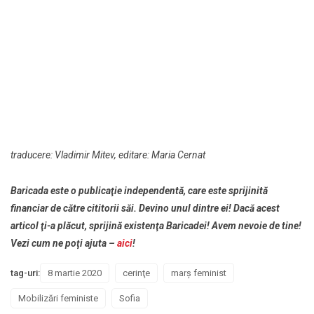
traducere: Vladimir Mitev, editare: Maria Cernat
Baricada este o publicaţie independentă, care este sprijinită
financiar de către cititorii săi. Devino unul dintre ei! Dacă acest
articol ţi-a plăcut, sprijină existenţa Baricadei! Avem nevoie de tine!
Vezi cum ne poţi ajuta –
aici
!
tag-uri:
8 martie 2020
cerinţe
marş feminist
Mobilizări feministe
Sofia