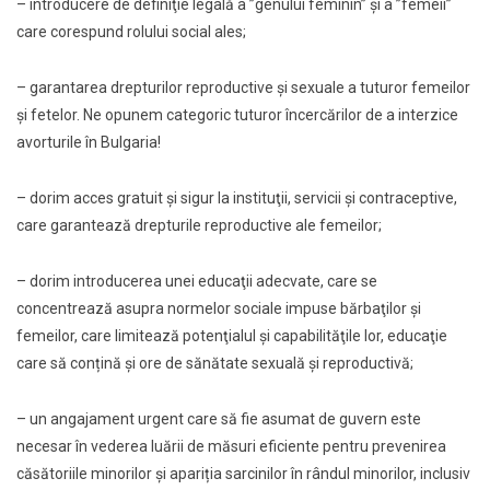
– introducere de definiţie legală a ”genului feminin” şi a ”femeii”
care corespund rolului social ales;
– garantarea drepturilor reproductive şi sexuale a tuturor femeilor
şi fetelor. Ne opunem categoric tuturor încercărilor de a interzice
avorturile în Bulgaria!
– dorim acces gratuit şi sigur la instituţii, servicii şi contraceptive,
care garantează drepturile reproductive ale femeilor;
– dorim introducerea unei educaţii adecvate, care se
concentrează asupra normelor sociale impuse bărbaţilor şi
femeilor, care limitează potenţialul şi capabilităţile lor, educaţie
care să conțină şi ore de sănătate sexuală şi reproductivă;
– un angajament urgent care să fie asumat de guvern este
necesar în vederea luării de măsuri eficiente pentru prevenirea
căsătoriile minorilor şi apariția sarcinilor în rândul minorilor, inclusiv