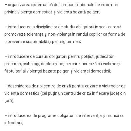
– organizarea sistematică de campanii naţionale de informare
privind violenţa domestică şi violenţa bazată pe gen;
– introducerea a disciplinelor de studiu obligatorii în şcoli care să
promoveze toleranţa şi non-violența în rândul copiilor ca formă de
o prevenire sustenabilă şi pe lung termen;
– introducere de cursuri obligatorii pentru poliţişti, judecători,
procurori, psihologi, doctori şi toţi cei care lucrează cu victime şi
făptuitori ai violenţei bazate pe gen şi violenţei domestică;
– deschiderea de noi centre de criză pentru cazare a victimelor de
violenţa domestică (cel puţin un centru de criză în fiecare judeţ din
ţară);
– introducerea de programe obligatorii de intervenţie şi muncă cu
infractorii;