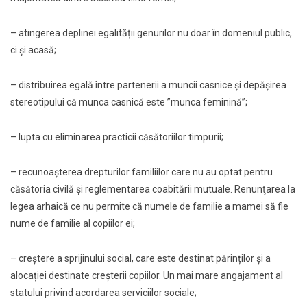
– atingerea deplinei egalității genurilor nu doar în domeniul public,
ci şi acasă;
– distribuirea egală între partenerii a muncii casnice şi depăşirea
stereotipului că munca casnică este ”munca feminină”;
– lupta cu eliminarea practicii căsătoriilor timpurii;
– recunoaşterea drepturilor familiilor care nu au optat pentru
căsătoria civilă şi reglementarea coabitării mutuale. Renunţarea la
legea arhaică ce nu permite că numele de familie a mamei să fie
nume de familie al copiilor ei;
– creştere a sprijinului social, care este destinat părinților şi a
alocației destinate creşterii copiilor. Un mai mare angajament al
statului privind acordarea serviciilor sociale;