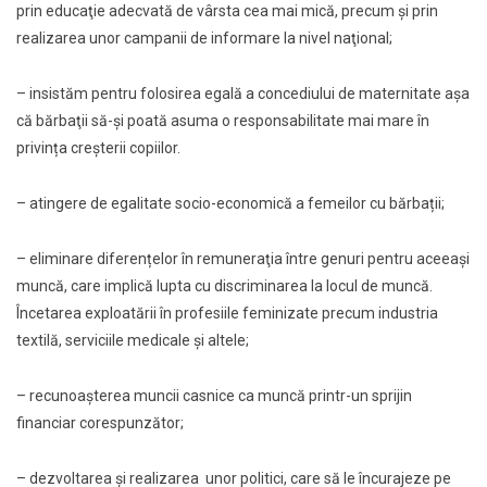
prin educaţie adecvată de vârsta cea mai mică, precum şi prin
realizarea unor campanii de informare la nivel naţional;
– insistăm pentru folosirea egală a concediului de maternitate aşa
că bărbaţii să-și poată asuma o responsabilitate mai mare în
privința creșterii copiilor.
– atingere de egalitate socio-economică a femeilor cu bărbații;
– eliminare diferențelor în remuneraţia între genuri pentru aceeași
muncă, care implică lupta cu discriminarea la locul de muncă.
Încetarea exploatării în profesiile feminizate precum industria
textilă, serviciile medicale şi altele;
– recunoaşterea muncii casnice ca muncă printr-un sprijin
financiar corespunzător;
– dezvoltarea şi realizarea unor politici, care să le încurajeze pe