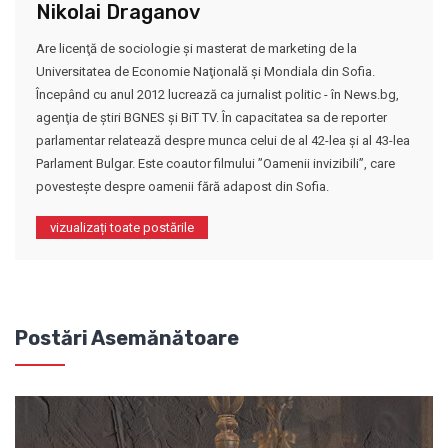
Nikolai Draganov
Are licenţă de sociologie şi masterat de marketing de la
Universitatea de Economie Naţională şi Mondiala din Sofia.
Începând cu anul 2012 lucrează ca jurnalist politic - în News.bg,
agenţia de ştiri BGNES şi BiT TV. În capacitatea sa de reporter
parlamentar relatează despre munca celui de al 42-lea şi al 43-lea
Parlament Bulgar. Este coautor filmului ”Oamenii invizibili”, care
povesteşte despre oamenii fără adapost din Sofia.
vizualizați toate postările
Postări Asemănătoare