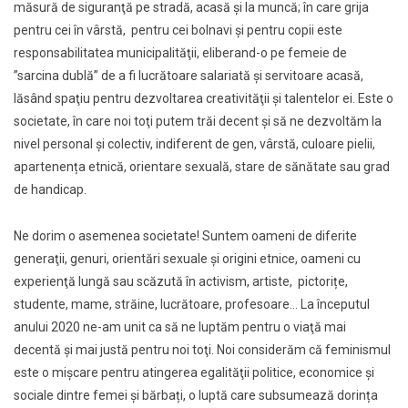
măsură de siguranţă pe stradă, acasă şi la muncă; în care grija
pentru cei în vârstă, pentru cei bolnavi şi pentru copii este
responsabilitatea municipalităţii, eliberand-o pe femeie de
”sarcina dublă” de a fi lucrătoare salariată şi servitoare acasă,
lăsând spaţiu pentru dezvoltarea creativităţii şi talentelor ei. Este o
societate, în care noi toţi putem trăi decent şi să ne dezvoltăm la
nivel personal şi colectiv, indiferent de gen, vârstă, culoare pielii,
apartenența etnică, orientare sexuală, stare de sănătate sau grad
de handicap.
Ne dorim o asemenea societate! Suntem oameni de diferite
generaţii, genuri, orientări sexuale şi origini etnice, oameni cu
experienţă lungă sau scăzută în activism, artiste, pictorițe,
studente, mame, străine, lucrătoare, profesoare… La începutul
anului 2020 ne-am unit ca să ne luptăm pentru o viaţă mai
decentă şi mai justă pentru noi toţi. Noi considerăm că feminismul
este o mişcare pentru atingerea egalităţii politice, economice şi
sociale dintre femei și bărbați, o luptă care subsumează dorința