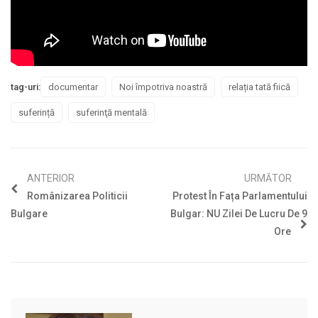
tag-uri:
documentar
Noi împotriva noastră
relația tată fiică
suferință
suferinţă mentală
ANTERIOR
URMĂTOR
Românizarea Politicii
Protest În Fața Parlamentului
Bulgare
Bulgar: NU Zilei De Lucru De 9
Ore