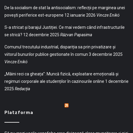
De la socialism de stat la antisocialism: reflecții pe marginea unei
povești periferice est-europene
12 ianuarie 2026
Vincze Enikö
S-a stricat și barajul Justiției. Ce mai vedem când infrastructurile
se strică?
12 decembrie 2025
Răzvan Papasima
Comunul trecutului industrial, dispariția sa prin privatizare și
viitorul bunurilor publice gestionate în comun
3 decembrie 2025
Vincze Enikö
„Mâini reci ca gheața”: Muncă fizică, exploatare emoțională și
regimuri corporale ale studenților în cazinourile online
1 decembrie
2025
Redacția
Platzforma