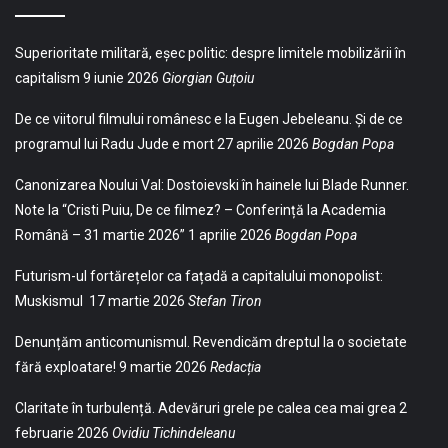
Superioritate militară, eșec politic: despre limitele mobilizării în
capitalism
9 iunie 2026
Giorgian Guțoiu
De ce viitorul filmului românesc e la Eugen Jebeleanu. Și de ce
programul lui Radu Jude e mort
27 aprilie 2026
Bogdan Popa
Canonizarea Noului Val: Dostoievski în hainele lui Blade Runner.
Note la “Cristi Puiu, De ce filmez? – Conferință la Academia
Română – 31 martie 2026”
1 aprilie 2026
Bogdan Popa
Futurism-ul fortărețelor ca fațadă a capitalului monopolist:
Muskismul
17 martie 2026
Stefan Tiron
Denunțăm anticomunismul. Revendicăm dreptul la o societate
fără exploatare!
9 martie 2026
Redacția
Claritate în turbulență. Adevăruri grele pe calea cea mai grea
2
februarie 2026
Ovidiu Tichindeleanu