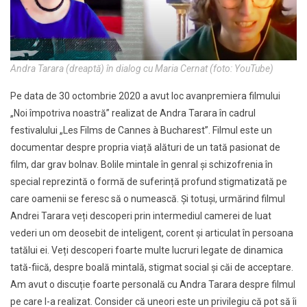
Andra Tarara (dreaptă) în dialog cu Maria Cernat (foto: YouTube)
Pe data de 30 octombrie 2020 a avut loc avanpremiera filmului
„Noi împotriva noastră” realizat de Andra Tarara în cadrul
festivalului „Les Films de Cannes à Bucharest”. Filmul este un
documentar despre propria viață alături de un tată pasionat de
film, dar grav bolnav. Bolile mintale în genral și schizofrenia în
special reprezintă o formă de suferință profund stigmatizată pe
care oamenii se feresc să o numească. Și totuși, urmărind filmul
Andrei Tarara veți descoperi prin intermediul camerei de luat
vederi un om deosebit de inteligent, corent și articulat în persoana
tatălui ei. Veți descoperi foarte multe lucruri legate de dinamica
tată-fiică, despre boală mintală, stigmat social și căi de acceptare.
Am avut o discuție foarte personală cu Andra Tarara despre filmul
pe care l-a realizat. Consider că uneori este un privilegiu că pot să îi