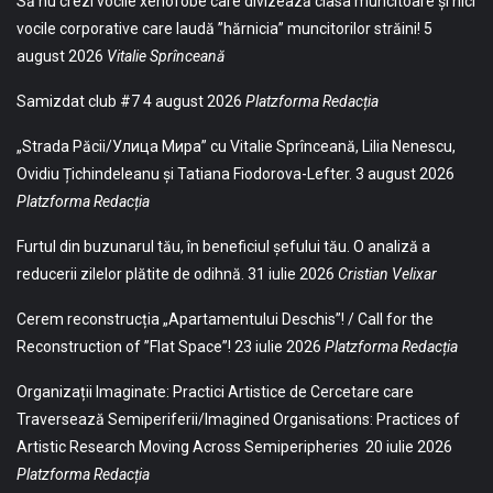
Să nu crezi vocile xenofobe care divizează clasa muncitoare și nici
vocile corporative care laudă ”hărnicia” muncitorilor străini!
5
august 2026
Vitalie Sprînceană
Samizdat club #7
4 august 2026
Platzforma Redacția
„Strada Păcii/Улица Мира” cu Vitalie Sprînceană, Lilia Nenescu,
Ovidiu Țichindeleanu și Tatiana Fiodorova-Lefter.
3 august 2026
Platzforma Redacția
Furtul din buzunarul tău, în beneficiul șefului tău. O analiză a
reducerii zilelor plătite de odihnă.
31 iulie 2026
Cristian Velixar
Cerem reconstrucția „Apartamentului Deschis”! / Call for the
Reconstruction of ”Flat Space”!
23 iulie 2026
Platzforma Redacția
Organizații Imaginate: Practici Artistice de Cercetare care
Traversează Semiperiferii/Imagined Organisations: Practices of
Artistic Research Moving Across Semiperipheries
20 iulie 2026
Platzforma Redacția