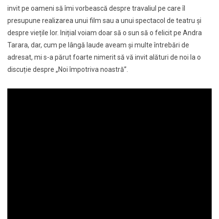
invit pe oameni să îmi vorbească despre travaliul pe care îl
presupune realizarea unui film sau a unui spectacol de teatru și
despre viețile lor. Inițial voiam doar să o sun să o felicit pe Andra
Tarara, dar, cum pe lângă laude aveam și multe întrebări de
adresat, mi s-a părut foarte nimerit să vă invit alături de noi la o
discuție despre „Noi împotriva noastră”.