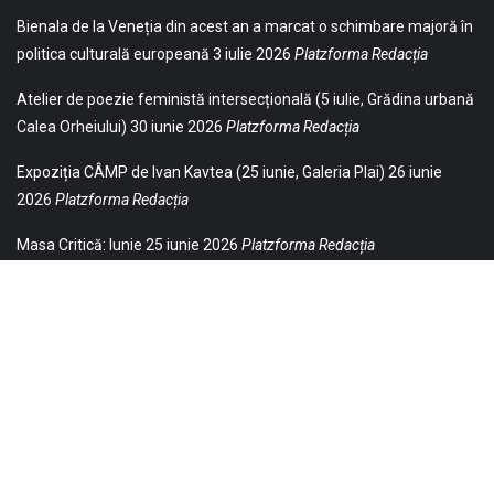
Bienala de la Veneția din acest an a marcat o schimbare majoră în
politica culturală europeană
3 iulie 2026
Platzforma Redacția
Atelier de poezie feministă intersecțională (5 iulie, Grădina urbană
Calea Orheiului)
30 iunie 2026
Platzforma Redacția
Expoziția CÂMP de Ivan Kavtea (25 iunie, Galeria Plai)
26 iunie
2026
Platzforma Redacția
Masa Critică: Iunie
25 iunie 2026
Platzforma Redacția
© 2021 Toate drepturile sunt rezervate Editurii Baricada (Str.
William Gladston nr. 30, 1000, Sofia, Bulgaria). Utilizarea
neautorizată, parţială sau integrală, a textelor publicate aici este
strict interzisă și va fi pedepsită ca încălcare a drepturilor de autor