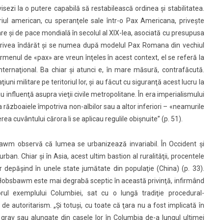
visezi la o putere capabilă să restabilească ordinea şi stabilitatea.
riul american, cu speranţele sale într-o Pax Americana, priveşte
are şi de pace mondială în secolul al XIX-lea, asociată cu presupusa
, privea îndărăt şi se numea după modelul Pax Romana din vechiul
menul de «pax» are vreun înţeles în acest context, el se referă la
internaţional. Ba chiar şi atunci e, în mare măsură, contrafăcută.
uni militare pe teritoriul lor, şi au făcut cu siguranţă acest lucru la
au influenţă asupra vieţii civile metropolitane. În era imperialismului
a războaiele împotriva non-albilor sau a altor inferiori – «neamurile
rea cuvântului cărora li se aplicau regulile obişnuite” (p. 51).
awm observă că lumea se urbanizează invariabil. În Occident şi
rban. Chiar şi în Asia, acest ultim bastion al ruralităţii, procentele
r depăşind în unele state jumătate din populaţie (China) (p. 33).
Hobsbawm este mai degrabă sceptic în această privinţă, infirmând
torul exemplului Columbiei, sat cu o lungă tradiţie procedural-
e autoritarism. „Şi totuşi, cu toate că ţara nu a fost implicată în
 grav sau alungate din casele lor în Columbia de-a lungul ultimei