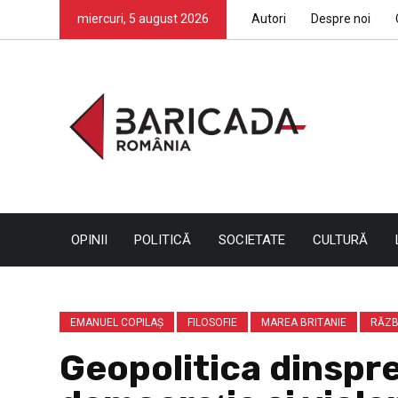
miercuri, 5 august 2026
Autori
Despre noi
OPINII
POLITICĂ
SOCIETATE
CULTURĂ
EMANUEL COPILAȘ
FILOSOFIE
MAREA BRITANIE
RĂZB
Geopolitica dinspre