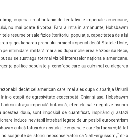
n timp, imperialismul britanic de tentativele imperiale americane,
enului, nu mai poate fi vorba. Fără a intra în amănunte, Hobsbawm
ele resurselor sale fizice (teritoriu, populaţie, capacitatea de a îşi
area şi gestionarea propriului proiect imperial decât Statele Unite,
n pe intimidare militară mai ales după încheierea Războiului Rece,
put să se sustragă tot mai vizibil intereselor naţionale americane.
rgenţe politice populiste şi xenofobe care au culminat cu alegerea
 rezonabil decât cel american care, mai ales după dispariţia Uniunii
rat într-o etapă de agresivitate exacerbată. Chiar şi aşa, Hobsbawm
ost administraţia imperială britanică, efectele sale negative asupra
acestea două, sunt imposibil de cuantificat, inspirând şi astăzi
ţionare induce inevitabil întrebări legate de un posibil eurocentrism
bawm critică totuşi dur nostalgiile imperiale care îşi fac simţită tot
iind susţinute de istorici neoconservatori ca Niall Fergusson: „Într-o