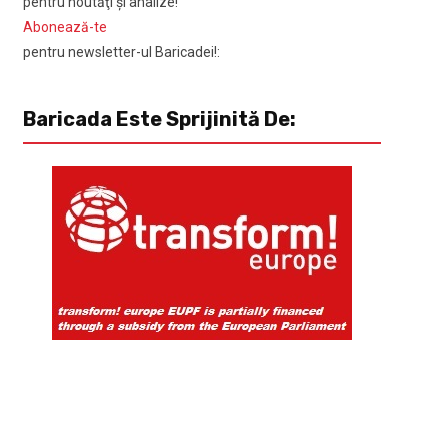
pentru noutăţi şi analize!
Abonează-te
pentru newsletter-ul Baricadei!:
Baricada Este Sprijinită De: