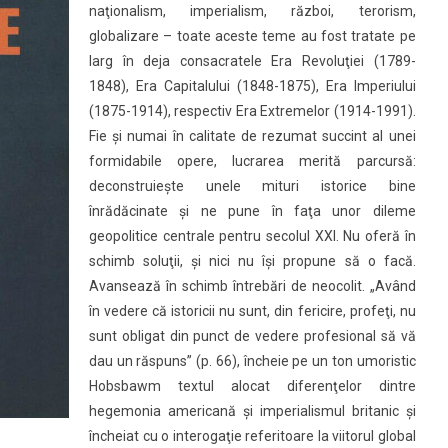
naţionalism, imperialism, război, terorism,
globalizare – toate aceste teme au fost tratate pe
larg în deja consacratele Era Revoluţiei (1789-
1848), Era Capitalului (1848-1875), Era Imperiului
(1875-1914), respectiv Era Extremelor (1914-1991).
Fie şi numai în calitate de rezumat succint al unei
formidabile opere, lucrarea merită parcursă:
deconstruieşte unele mituri istorice bine
înrădăcinate şi ne pune în faţa unor dileme
geopolitice centrale pentru secolul XXI. Nu oferă în
schimb soluţii, şi nici nu îşi propune să o facă.
Avansează în schimb întrebări de neocolit. „Având
în vedere că istoricii nu sunt, din fericire, profeţi, nu
sunt obligat din punct de vedere profesional să vă
dau un răspuns” (p. 66), încheie pe un ton umoristic
Hobsbawm textul alocat diferenţelor dintre
hegemonia americană şi imperialismul britanic şi
încheiat cu o interogaţie referitoare la viitorul global