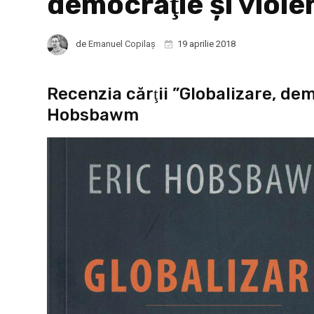
democraţie şi viole
de
Emanuel Copilaș
19 aprilie 2018
Recenzia cărţii ”Globalizare, dem
Hobsbawm