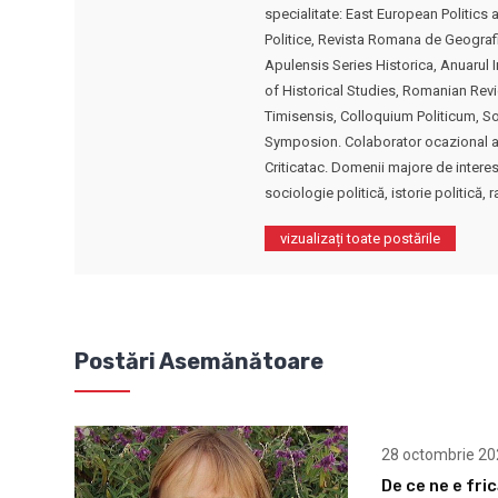
specialitate: East European Politics a
Politice, Revista Romana de Geografie
Apulensis Series Historica, Anuarul In
of Historical Studies, Romanian Revi
Timisensis, Colloquium Politicum, So
Symposion. Colaborator ocazional al r
Criticatac. Domenii majore de interes: 
sociologie politică, istorie politică, r
vizualizați toate postările
Postări Asemănătoare
28 octombrie 20
De ce ne e fri