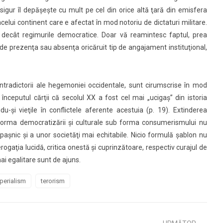
sigur îl depăşeşte cu mult pe cel din orice altă ţară din emisfera
celui continent care e afectat în mod notoriu de dictaturi militare.
decât regimurile democratice. Doar vă reamintesc faptul, prea
de prezenţa sau absenţa oricăruit tip de angajament instituţional,
ontradictorii ale hegemoniei occidentale, sunt cirumscrise în mod
nceputul cărţii că secolul XX a fost cel mai „ucigaş” din istoria
-şi vieţile în conflictele aferente acestuia (p. 19). Extinderea
b forma democratizării şi culturale sub forma consumerismului nu
paşnic şi a unor societăţi mai echitabile. Nicio formulă şablon nu
gaţia lucidă, critica onestă şi cuprinzătoare, respectiv curajul de
mai egalitare sunt de ajuns.
perialism
terorism