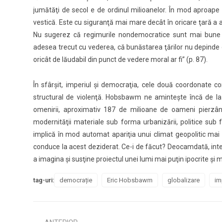
jumătăţi de secol e de ordinul milioanelor. În mod aproape 
vestică. Este cu siguranţă mai mare decât în oricare ţară a a
Nu sugerez că regimurile nondemocratice sunt mai bune 
adesea trecut cu vederea, că bunăstarea ţărilor nu depinde 
oricât de lăudabil din punct de vedere moral ar fi” (p. 87).
În sfârşit, imperiul şi democraţia, cele două coordonate c
structural de violenţă. Hobsbawm ne aminteşte încă de la î
omenirii, aproximativ 187 de milioane de oameni pierzându
modernităţii materiale sub forma urbanizării, politice su
implică în mod automat apariţia unui climat geopolitic mai 
conduce la acest deziderat. Ce-i de făcut? Deocamdată, intero
a imagina şi susţine proiectul unei lumi mai puţin ipocrite şi 
tag-uri:
democrație
Eric Hobsbawm
globalizare
im