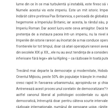
lume din ce în ce mai turbulentă şi instabilă, este firesc să 
Numele acestui vis este imperiu. Este un mit istoric. Impe
îndărăt către pretinsa Pax Britannica, o perioadă de globaliz
hegemonie a Imperiului Britanic, iar acesta, la rândul său
Imperiu Roman. Dar acest lucru este ceva amăgitor. Dacă ter
pretenţia de a instaura pacea într-un imperiu, nu la nivel 
Imperiile din istorie rareori au încetat de a mai conduce operaţi
frontierele lor tot timpul, doar că atari operaţiuni rareori ave
din secolele XIX şi XX, , ele nu au avut tendinţa de a consider
inferioare fără lege» ale lui Kipling – ca războaie în toată pute
Trecând mai departe la democraţie şi modernitate, Hobsb
Orientul Mijlociu, peste 50% din populaţie trăieşte în mediul u
cresc rapid în favoarea urbanismului, apropiindu-se şi chia
Antrenează acest proces unul corelativ de democratizare? 
astfel canonul liberal al politologiei occidentale cu aju
democratică, întreruptă doar pentru câteva scurte intervale d
războaie internaţionale, numărul de persoane ucise, rănite