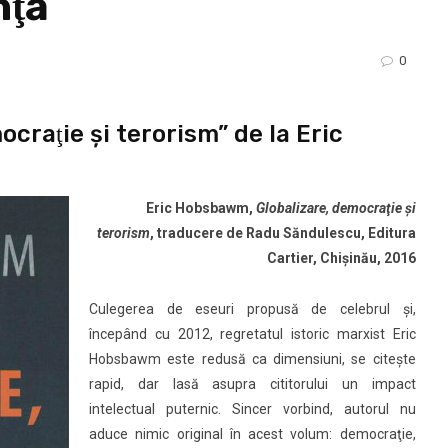
nţă
0
ocraţie şi terorism” de la Eric
Eric Hobsbawm,
Globalizare, democraţie şi
terorism
, traducere de Radu Săndulescu, Editura
Cartier, Chişinău, 2016
Culegerea de eseuri propusă de celebrul şi,
începând cu 2012, regretatul istoric marxist Eric
Hobsbawm este redusă ca dimensiuni, se citeşte
rapid, dar lasă asupra cititorului un impact
intelectual puternic. Sincer vorbind, autorul nu
aduce nimic original în acest volum: democraţie,