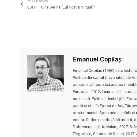
ANTERIOR
GDPR – Cine Deține ”eul Nostru Virtual”?
Emanuel Copilaș
Emanuel Copilaș (1983) este lector d
Politice din cadrul Universității de V
perspectivă teoretică asupra orientăr
European, 2012; Incursiuni în istoria 
socialistă. Politica identității în Epoc
partid și stat în Epoca de Aur, Târgo
postcomunist. Spectacolul mărfii și r
contra. O idee ce refuză să moară, de
Dobrescu), Iași, Adenium, 2017; Sfâ
Târgoviște, Cetatea de Scaun, 2017. A 