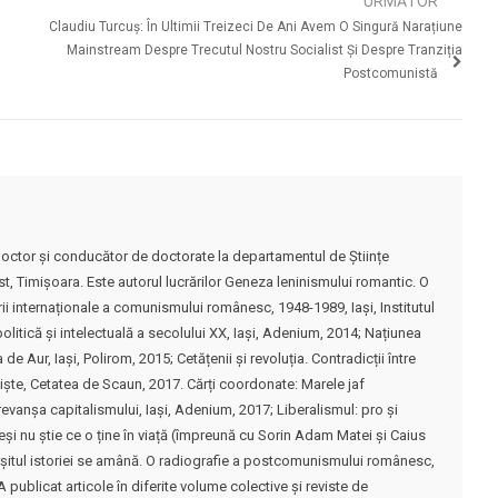
URMĂTOR
Claudiu Turcuş: În Ultimii Treizeci De Ani Avem O Singură Narațiune
Mainstream Despre Trecutul Nostru Socialist Şi Despre Tranziția
Postcomunistă
octor şi conducător de doctorate la departamentul de Științe
est, Timișoara. Este autorul lucrărilor Geneza leninismului romantic. O
ii internaționale a comunismului românesc, 1948-1989, Iași, Institutul
politică și intelectuală a secolului XX, Iași, Adenium, 2014; Națiunea
a de Aur, Iași, Polirom, 2015; Cetățenii și revoluția. Contradicții între
viște, Cetatea de Scaun, 2017. Cărți coordonate: Marele jaf
evanșa capitalismului, Iași, Adenium, 2017; Liberalismul: pro și
și nu știe ce o ține în viață (împreună cu Sorin Adam Matei și Caius
rșitul istoriei se amână. O radiografie a postcomunismului românesc,
publicat articole în diferite volume colective și reviste de