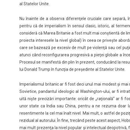
al Statelor Unite.
Nu înainte de a observa diferenţele cruciale care separă, î
pentru că de imperialism în sensul clasic, istoric, al term
consideră că Marea Britanie a fost mult mai conştientă de limit
proiecta interesele la nivel global) în ceea ce priveşte abord
care se bazează pe excesiv de mult pe violenţă sau cel puţi
atunci când reconfigurarea progresivă a pieţei globale a înce
Procesul se manifestă din plin în prezent, conducând la resu
lui Donald Trump în funcţia de preşedinte al Statelor Unite.
Imperialismul britanic ar fi fost deci unul mai modest şi mai
Sovietice, pandantul ideologic al Washington-ului, ar fi int
uită nişte precizări importante: oricât de „raţională” ar fi f
unor state ca India sau China, pentru a ne rezuma doar la 
resentimente la cel mai înalt nivel. Mai mult, o astfel de pozi
rezidual al autorului. În fine, trecând peste acest aspect, Hobs
mai mult prezenţa la nivel popular şi intelectual deopotrivă, f