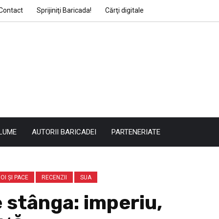
Contact
Sprijiniţi Baricada!
Cărţi digitale
LUME
AUTORII BARICADEI
PARTENERIATE
OI ŞI PACE
RECENZII
SUA
 stânga: imperiu,