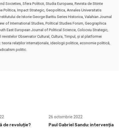
nd Societies, Sfera Politicii, Studia Europaea, Revista de Stiinte
 Politica, Impact Strategic, Geopolitica, Annales Universitatis
stitutului de Istorie George Baritiu Series Historica, Valahian Journal
ew of International Studies, Political Studies Forum, Geographica
uth East European Journal of Political Science, Colocviu Strategic,
evistelor Observator Cultural, Cultura, Timpul, și al platformei
teoria relațiilor internaționale, ideologii politice, economie politică,
adicalism politic.
22
26 octombrie 2022
că de revoluție?
Paul Gabriel Sandu: intervenția