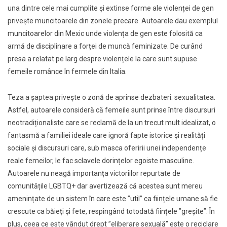
una dintre cele mai cumplite și extinse forme ale violenței de gen
privește muncitoarele din zonele precare. Autoarele dau exemplul
muncitoarelor din Mexic unde violența de gen este folosită ca
armă de disciplinare a forței de muncă feminizate. De curând
presa a relatat pe larg despre violențele la care sunt supuse
femeile românce în fermele din Italia.
Teza a șaptea privește o zonă de aprinse dezbateri: sexualitatea.
Astfel, autoarele consideră că femeile sunt prinse între discursuri
neotradiționaliste care se reclamă de la un trecut mult idealizat, o
fantasmă a familiei ideale care ignoră fapte istorice și realități
sociale și discursuri care, sub masca oferirii unei independențe
reale femeilor, le fac sclavele dorințelor egoiste masculine.
Autoarele nu neagă importanța victoriilor repurtate de
comunitățile LGBTQ+ dar avertizează că acestea sunt mereu
amenințate de un sistem în care este ”util” ca ființele umane să fie
crescute ca băieți și fete, respingând totodată ființele ”greșite”. În
plus, ceea ce este vândut drept ”eliberare sexuală” este o reciclare