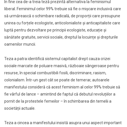
În fine cea de-a treia teză prezintă alternativa la feminismul
liberal. Feminimul celor 99% trebuie să fie o mișcare inclusivă care
să urmărească o schimbare radicală, de proporții care presupune
unirea cu forțele ecologiste, anticolonialiste și anticapitaliste care
luptă pentru dezvoltare pe principii ecologiste, educație și
sănătate gratuite, servicii sociale, dreptul la locuințe și drepturile
oamenilor muncii.
Teza a patra identifică sistemul capitalist drept cauza crizei
sociale marcate de poluare masivă, războaie sângeroase pentru
resurse, în special combustibili fosili, discriminare, rasism,
colonialism. Într-un gest cât se poate de temerar, autoarele
manifestului consideră că acest feminism al celor 99% trebuie să
fie vârful de lance – amintind de faptul că debutul revoluțiilor a
pornit de la protestele femeilor – în schimbarea din temelii a
societății actuale.
Teza a cincea a manifestului insistă asupra unui aspect important