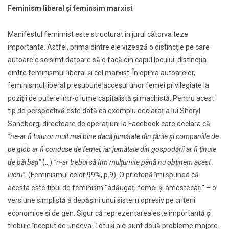
Feminism liberal și feminsim marxist
Manifestul femimist este structurat în jurul câtorva teze
importante. Astfel, prima dintre ele vizează o distincție pe care
autoarele se simt datoare să o facă din capul locului: distincția
dintre feminismul liberal și cel marxist. În opinia autoarelor,
feminismul liberal presupune accesul unor femei privilegiate la
poziții de putere într-o lume capitalistă și machistă. Pentru acest
tip de perspectivă este dată ca exemplu declarația lui Sheryl
Sandberg, directoare de operațiuni la Facebook care declara că
”ne-ar fi tuturor mult mai bine dacă jumătate din țările și companiile de
pe glob ar fi conduse de femei, iar jumătate din gospodării ar fi ținute
de bărbați”
(…)
”n-ar trebui să fim mulțumite până nu obținem acest
lucru”
. (Feminismul celor 99%, p.9). O prietenă îmi spunea că
acesta este tipul de feminism ”adăugați femei și amestecați” – o
versiune simplistă a depășirii unui sistem opresiv pe criterii
economice și de gen. Sigur că reprezentarea este importantă și
trebuie început de undeva. Totuși aici sunt două probleme majore.