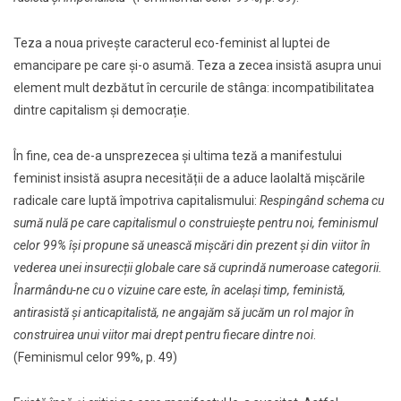
Teza a noua privește caracterul eco-feminist al luptei de
emancipare pe care și-o asumă. Teza a zecea insistă asupra unui
element mult dezbătut în cercurile de stânga: incompatibilitatea
dintre capitalism și democrație.
În fine, cea de-a unsprezecea și ultima teză a manifestului
feminist insistă asupra necesității de a aduce laolaltă mișcările
radicale care luptă împotriva capitalismului:
Respingând schema cu
sumă nulă pe care capitalismul o construiește pentru noi, feminismul
celor 99% își propune să unească mișcări din prezent și din viitor în
vederea unei insurecții globale care să cuprindă numeroase categorii.
Înarmându-ne cu o vizuine care este, în același timp, feministă,
antirasistă și anticapitalistă, ne angajăm să jucăm un rol major în
construirea unui viitor mai drept pentru fiecare dintre noi
.
(Feminismul celor 99%, p. 49)