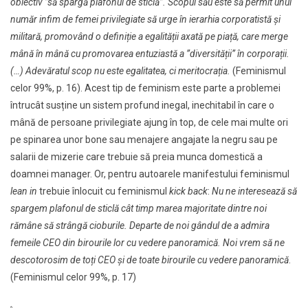
obiectiv ”să spargă plafonul de sticlă”. Scopul său este să permit unul
număr infim de femei privilegiate să urge în ierarhia corporatistă și
militară, promovând o definiție a egalității axată pe piață, care merge
mână în mână cu promovarea entuziastă a ”diversității” în corporații.
(…) Adevăratul scop nu este egalitatea, ci meritocrația.
(Feminismul
celor 99%, p. 16). Acest tip de feminism este parte a problemei
întrucât susține un sistem profund inegal, inechitabil în care o
mână de persoane privilegiate ajung în top, de cele mai multe ori
pe spinarea unor bone sau menajere angajate la negru sau pe
salarii de mizerie care trebuie să preia munca domestică a
doamnei manager. Or, pentru autoarele manifestului feminismul
lean in
trebuie înlocuit cu feminismul
kick back
:
Nu ne interesează să
spargem plafonul de sticlă cât timp marea majoritate dintre noi
rămâne să strângă cioburile. Departe de noi gândul de a admira
femeile CEO din birourile lor cu vedere panoramică. Noi vrem să ne
descotorosim de toți CEO și de toate birourile cu vedere panoramică
.
(Feminismul celor 99%, p. 17)