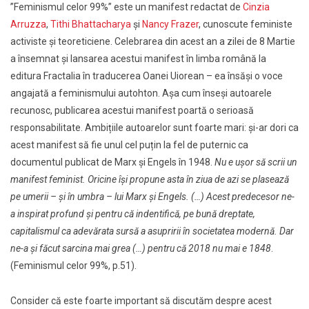
”Feminismul celor 99%” este un manifest redactat de
Cinzia
Arruzza
,
Tithi Bhattacharya
și
Nancy Frazer
, cunoscute feministe
activiste și teoreticiene. Celebrarea din acest an a zilei de 8 Martie
a însemnat și lansarea acestui manifest în limba română la
editura Fractalia în traducerea Oanei Uiorean – ea însăși o voce
angajată a feminismului autohton. Așa cum înseși autoarele
recunosc, publicarea acestui manifest poartă o serioasă
responsabilitate. Ambițiile autoarelor sunt foarte mari: și-ar dori ca
acest manifest să fie unul cel puțin la fel de puternic ca
documentul publicat de Marx și Engels în 1948.
Nu e ușor să scrii un
manifest feminist. Oricine își propune asta în ziua de azi se plasează
pe umerii – și în umbra – lui Marx și Engels. (…) Acest predecesor ne-
a inspirat profund și pentru că indentifică, pe bună dreptate,
capitalismul ca adevărata sursă a asupririi în societatea modernă. Dar
ne-a și făcut sarcina mai grea (…) pentru că 2018 nu mai e 1848
.
(Feminismul celor 99%, p.51).
Consider că este foarte important să discutăm despre acest