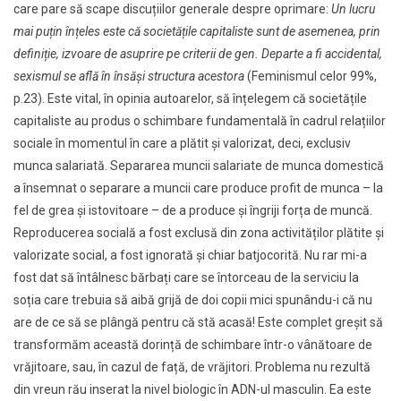
care pare să scape discuțiilor generale despre oprimare:
Un lucru
mai puțin înțeles este că societățile capitaliste sunt de asemenea, prin
definiție, izvoare de asuprire pe criterii de gen. Departe a fi accidental,
sexismul se află în însăși structura acestora
(Feminismul celor 99%,
p.23). Este vital, în opinia autoarelor, să înțelegem că societățile
capitaliste au produs o schimbare fundamentală în cadrul relațiilor
sociale în momentul în care a plătit și valorizat, deci, exclusiv
munca salariată. Separarea muncii salariate de munca domestică
a însemnat o separare a muncii care produce profit de munca – la
fel de grea și istovitoare – de a produce și îngriji forța de muncă.
Reproducerea socială a fost exclusă din zona activităților plătite și
valorizate social, a fost ignorată și chiar batjocorită. Nu rar mi-a
fost dat să întâlnesc bărbați care se întorceau de la serviciu la
soția care trebuia să aibă grijă de doi copii mici spunându-i că nu
are de ce să se plângă pentru că stă acasă! Este complet greșit să
transformăm această dorință de schimbare într-o vânătoare de
vrăjitoare, sau, în cazul de față, de vrăjitori. Problema nu rezultă
din vreun rău inserat la nivel biologic în ADN-ul masculin. Ea este