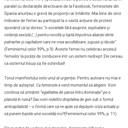
paralel cu declarațiile directoarei de la Facebook, feministele din
Spania anunțau o grevă de proporții rar întâlnite. Mai bine de cinci
milioane de femei au participat la o vastă acțiune de protest
spunând că își doresc
”o societate fără asuprire, exploatare și
violență sexistă (…) pentru revoltă și luptă împotriva alianței dinte
patriarhie și capitalism care ne vrea ascultătoare, supuse și tăcute”
(Feminismul celor 99%, p.9). Aceste femei nu celebrau accesul
femeilor la poziții de conducere într-un sistem nedrept. Ele cereau
ca sistemul însuși să fie schimbat!
Tonul manifestului este unul al urgenței. Pentru autoare nu mai e
timp de așteptat.
Ca feministe a venit momentul să alegem: Vom
continua să urmărim ”egalitatea de șanse întru dominație” pe o
planetă în ruină? Sau vom redefini dreptatea de gen sub o formă
anticapitalistă – o formă care să ne ajute să depășim criza actuală și
să punem bazele unei societăți noi?
(Feminismul celor 99%, p. 11)