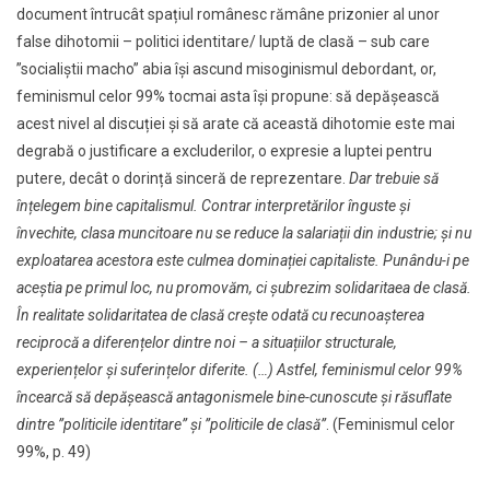
document întrucât spațiul românesc rămâne prizonier al unor
false dihotomii – politici identitare/ luptă de clasă – sub care
”socialiștii macho” abia își ascund misoginismul debordant, or,
feminismul celor 99% tocmai asta își propune: să depășească
acest nivel al discuției și să arate că această dihotomie este mai
degrabă o justificare a excluderilor, o expresie a luptei pentru
putere, decât o dorință sinceră de reprezentare.
Dar trebuie să
înțelegem bine capitalismul. Contrar interpretărilor înguste și
învechite, clasa muncitoare nu se reduce la salariații din industrie; și nu
exploatarea acestora este culmea dominației capitaliste. Punându-i pe
aceștia pe primul loc, nu promovăm, ci șubrezim solidaritaea de clasă.
În realitate solidaritatea de clasă crește odată cu recunoașterea
reciprocă a diferențelor dintre noi – a situațiilor structurale,
experiențelor și suferințelor diferite. (…) Astfel, feminismul celor 99%
încearcă să depășească antagonismele bine-cunoscute și răsuflate
dintre ”politicile identitare” și ”politicile de clasă”
. (Feminismul celor
99%, p. 49)