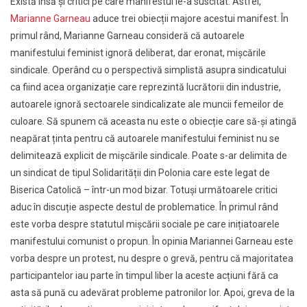
Există însă și critici pe care manifestul le-a suscitat. Astfel,
Marianne Garneau
aduce trei obiecții majore acestui manifest. În
primul rând, Marianne Garneau consideră că autoarele
manifestului feminist ignoră deliberat, dar eronat, mișcările
sindicale. Operând cu o perspectivă simplistă asupra sindicatului
ca fiind acea organizație care reprezintă lucrătorii din industrie,
autoarele ignoră sectoarele sindicalizate ale muncii femeilor de
culoare. Să spunem că aceasta nu este o obiecție care să-și atingă
neapărat ținta pentru că autoarele manifestului feminist nu se
delimitează explicit de mișcările sindicale. Poate s-ar delimita de
un sindicat de tipul Solidarității din Polonia care este legat de
Biserica Catolică – într-un mod bizar. Totuși următoarele critici
aduc în discuție aspecte destul de problematice. În primul rând
este vorba despre statutul mișcării sociale pe care inițiatoarele
manifestului comunist o propun. În opinia Mariannei Garneau este
vorba despre un protest, nu despre o grevă, pentru că majoritatea
participantelor iau parte în timpul liber la aceste acțiuni fără ca
asta să pună cu adevărat probleme patronilor lor. Apoi, greva de la