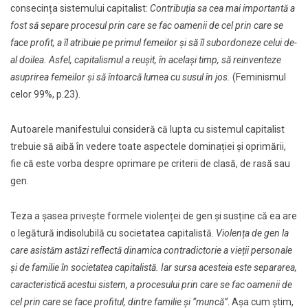
consecința sistemului capitalist:
Contribuția sa cea mai importantă a
fost să separe procesul prin care se fac oamenii de cel prin care se
face profit, a îl atribuie pe primul femeilor și să îl subordoneze celui de-
al doilea. Asfel, capitalismul a reușit, în același timp, să reinventeze
asuprirea femeilor și să întoarcă lumea cu susul în jos.
(Feminismul
celor 99%, p.23).
Autoarele manifestului consideră că lupta cu sistemul capitalist
trebuie să aibă în vedere toate aspectele dominației și oprimării,
fie că este vorba despre oprimare pe criterii de clasă, de rasă sau
gen.
Teza a șasea privește formele violenței de gen și susține că ea are
o legătură indisolubilă cu societatea capitalistă.
Violența de gen la
care asistăm astăzi reflectă dinamica contradictorie a vieții personale
și de familie în societatea capitalistă. Iar sursa acesteia este separarea,
caracteristică acestui sistem, a procesului prin care se fac oamenii de
cel prin care se face profitul, dintre familie și ”muncă”
. Așa cum știm,