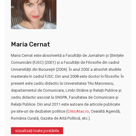
Maria Cernat
Maria Cernat este absolventă a Facultății de Jurnalism și Științele
Comunicării (FJSC) (2001) și a Facultății de Filosofie din cadrul
Universității din București (2004). În anul 2002 a absolvit studiile
masterale în cadrul FJSC. Din anul 2008 este doctor în filosofie. În
present este cadru didactic la Universitatea Titu Maiorescu,
departamentul de Comunicare, Limbi Străine și Relații Publice și
cadru didactic asociat la SNSPA, Facultatea de Comunicare și
Relații Publice. Din anul 2011 este autoare de articole publicate
pe site-uri de dezbateri politice (
CriticAtac.ro
, Cealaltă Agendă,
România Curată, Gazeta de Artă Politică, etc.).
vizualizați toate postările