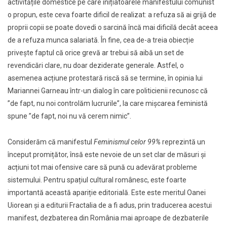
activitățile domestice pe care inițiatoarele manifestului comunist
o propun, este ceva foarte dificil de realizat: a refuza să ai grijă de
proprii copii se poate dovedi o sarcină încă mai dificilă decât aceea
de a refuza munca salariată. În fine, cea de-a treia obiecție
privește faptul că orice grevă ar trebui să aibă un set de
revendicări clare, nu doar deziderate generale. Astfel, o
asemenea acțiune protestară riscă să se termine, în opinia lui
Mariannei Garneau într-un dialog în care politicienii recunosc că
”de fapt, nu noi controlăm lucrurile”, la care mișcarea feministă
spune ”de fapt, noi nu vă cerem nimic”.
Considerăm că manifestul
Feminismul celor 99%
reprezintă un
început promițător, însă este nevoie de un set clar de măsuri și
acțiuni tot mai ofensive care să pună cu adevărat probleme
sistemului. Pentru spațiul cultural românesc, este foarte
importantă această apariție editorială. Este este meritul Oanei
Uiorean și a editurii Fractalia de a fi adus, prin traducerea acestui
manifest, dezbaterea din România mai aproape de dezbaterile