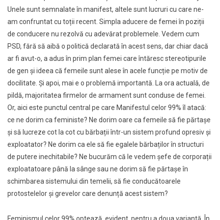
Unele sunt semnalate în manifest, altele sunt lucruri cu care ne-
am confruntat cu toții recent. Simpla aducere de femei în poziții
de conducere nu rezolvă cu adevărat problemele. Vedem cum
PSD, fără să aibă o politică declarată în acest sens, dar chiar dacă
ar fi avut-o, a adus în prim plan femei care întăresc stereotipurile
de gen și ideea că femeile sunt alese în acele funcție pe motiv de
docilitate. Și apoi, mai e o problemă importantă. La ora actuală, de
pildă, majoritatea firmelor de armament sunt conduse de femei.
Or, aici este punctul central pe care Manifestul celor 99% îl atacă:
ce ne dorim ca feministe? Ne dorim oare ca femeile să fie părtașe
și să lucreze cot la cot cu bărbații într-un sistem profund opresiv și
exploatator? Ne dorim ca ele să fie egalele bărbaților în structuri
de putere inechitabile? Ne bucurăm că le vedem șefe de corporații
exploatatoare până la sânge sau ne dorim să fie părtașe în
schimbarea sistemului din temelii, să fie conducătoarele
protostelelor și grevelor care denunță acest sistem?
Feminismul celor 99% optează, evident, pentru a doua variantă. În