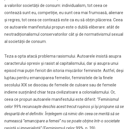
a valorilor societății de consum: individualism, tot ceea ce
contează sunt eu, competiție, eu sunt cea mai frumoasă, alienare
și regres, tot ceea ce contează este ca eu să obțin plăcerea. Ceea
ce autoarele manifestului propun este o dublă eliberare: atât de
neotradiționalismul conservatorilor cât și de normativismul sexual
al societății de consum.
Teza a opta atacă problema rasismului. Autoarele insistă asupra
caracterului opresiv și rasist al capitalismului, dar și asupra unui
episod mai puțin fericit din istoria mișcărilor feministe. Astfel, deși
luptau pentru emanciparea femeilor, feministele de la finele
secolului XIX se disociau de femeile de culoare sau de femeile
indiene susținând chiar teza civilizatoare a colonialismului. Or,
ceea ce propun autoarele manifestului este diferit:
”Feminismul
celor 99% recunoaște deschis acest trecut rușinos și își propune să se
despartă de el definitiv. Înțelegem că nimic din ceea ce merită să se
numească ”emancipare a femeii” nu se poate obține într-o societate
rasistă și imperialistă”
(Feminismul celor 99%, p. 39).