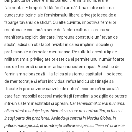
Din punctul de vedere al autoarelor „feminismul liberal e
falimentar. E timpul să-l lăsăm în urmă”. Una dintre cele mai
cunoscute lozinci ale feminismului liberal privește ideea de a
”sparge tavanul de sticlă”. Cu alte cuvinte, împotriva femeilor
merituoase conspiră o serie de factori culturali care nu se
manifestă explicit, dar care, împreună constituie un ”tavan de
sticlă”, adică un obstacol invizibil în calea împlinirii sociale și
profesionale a femeilor merituoase. Rezultatul acestui tip de
militantism al privilegiatelor este că el permite unui număr foarte
mic de femei să urce în ierarhia unui sistem injust. Acest tip de
feminism se bazează – la fel ca și sistemul capitalist – pe ideea
de meritocrație și efort individual refuzând cu obstinație să
discute în profunzime cauzele de natură economică și socială
care fac imposibil accesul majorității femeilor la pozițiile de putere
într-un sistem inechitabil și opresiv.
Dar feminismul liberal nu numai
că nu oferă o soluție la problemele cu care ne confruntăm, ci face el
însuși parte din problemă. Avându-și centrul în Nordul Global, în
pătura managerială, el urmărește cultivarea spirtului ”lean in” și are ca