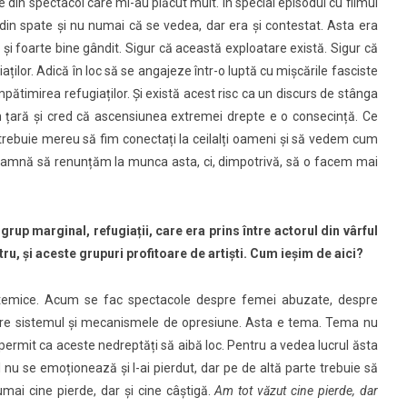
le din spectacol care mi-au plăcut mult. În special episodul cu filmul
din spate și nu numai că se vedea, dar era și contestat. Asta era
t și foarte bine gândit. Sigur că această exploatare există.
Sigur că
aților. Adică în loc să se angajeze într-o luptă cu mișcările fasciste
pătimirea refugiaților.
Și există acest risc ca un discurs de stânga
din țară și cred că ascensiunea extremei drepte e o consecință. Ce
trebuie mereu să fim conectați la ceilalți oameni și să vedem cum
nseamnă să renunțăm la munca asta, ci, dimpotrivă, să o facem mai
grup marginal, refugiații, care era prins între actorul din vârful
ru, și aceste grupuri profitoare de artiști. Cum ieșim de aici?
istemice. Acum se fac spectacole despre femei abuzate, despre
espre sistemul și mecanismele de opresiune. Asta e tema. Tema nu
 permit ca aceste nedreptăți să aibă loc. Pentru a vedea lucrul ăsta
 nu se emoționează și l-ai pierdut, dar pe de altă parte trebuie să
mai cine pierde, dar și cine câștigă.
Am tot văzut cine pierde, dar