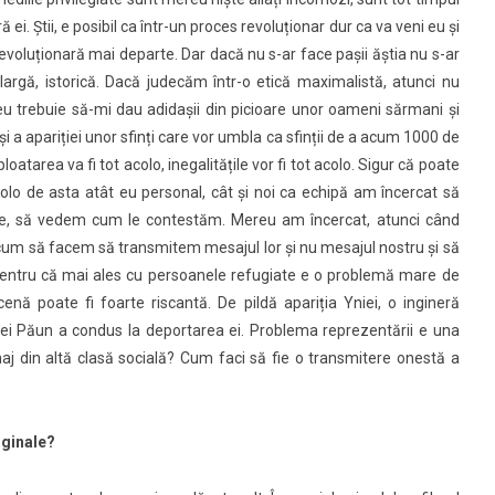
 ei. Știi, e posibil ca într-un proces revoluționar dur ca va veni eu și
evoluționară mai departe. Dar dacă nu s-ar face pașii ăștia nu s-ar
argă, istorică.
Dacă judecăm într-o etică maximalistă, atunci nu
 eu trebuie să-mi dau adidașii din picioare unor oameni sărmani și
i a apariției unor sfinți care vor umbla ca sfinții de a acum 1000 de
tarea va fi tot acolo, inegalitățile vor fi tot acolo.
Sigur că poate
colo de asta atât eu personal, cât și noi ca echipă am încercat să
ere, să vedem cum le contestăm. Mereu am încercat, atunci când
um să facem să transmitem mesajul lor și nu mesajul nostru și să
entru că mai ales cu persoanele refugiate e o problemă mare de
enă poate fi foarte riscantă. De pildă apariția Yniei, o ingineră
oanei Păun a condus la deportarea ei. Problema reprezentării e una
j din altă clasă socială? Cum faci să fie o transmitere onestă a
rginale?