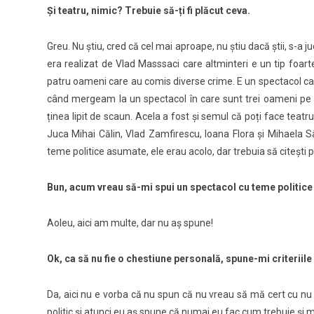
Și teatru, nimic? Trebuie să-ți fi plăcut ceva.
Greu. Nu știu, cred că cel mai aproape, nu știu dacă știi, s-a 
era realizat de Vlad Masssaci care altminteri e un tip foar
patru oameni care au comis diverse crime. E un spectacol c
când mergeam la un spectacol în care sunt trei oameni pe s
ținea lipit de scaun. Acela a fost și semul că poți face teatr
Juca Mihai Călin, Vlad Zamfirescu, Ioana Flora și Mihaela 
teme politice asumate, ele erau acolo, dar trebuia să citești 
Bun, acum vreau să-mi spui un spectacol cu teme politice 
Aoleu, aici am multe, dar nu aș spune!
Ok, ca să nu fie o chestiune personală, spune-mi criteriile
Da, aici nu e vorba că nu spun că nu vreau să mă cert cu nu 
politic și atunci eu aș spune că numai eu fac cum trebuie și 