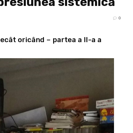
opresiunea sistemică
0
ecât oricând – partea a II-a a