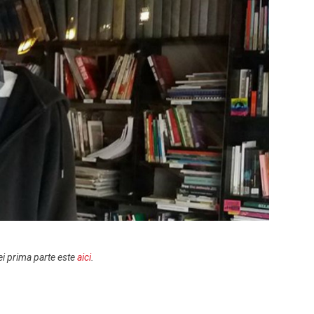
rei prima parte este
aici
.