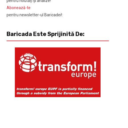
pentru noutăţi şi analize!
Abonează-te
pentru newsletter-ul Baricadei!:
Baricada Este Sprijinită De: