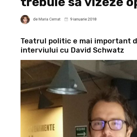
trebuie să vizeze 
de
Maria Cernat
9 ianuarie 2018
Teatrul politic e mai important d
interviului cu David Schwatz