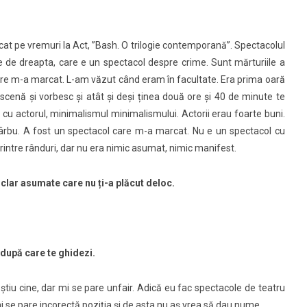
jucat pe vremuri la Act, ”Bash. O trilogie contemporană”. Spectacolul
te de dreapta, care e un spectacol despre crime. Sunt mărturiile a
are m-a marcat. L-am văzut când eram în facultate. Era prima oară
cenă și vorbesc și atât și deși ținea două ore și 40 de minute te
u cu actorul, minimalismul minimalismului. Actorii erau foarte buni.
Sârbu. A fost un spectacol care m-a marcat. Nu e un spectacol cu
printre rânduri, dar nu era nimic asumat, nimic manifest.
clar asumate care nu ți-a plăcut deloc.
 după care te ghidezi.
știu cine, dar mi se pare unfair. Adică eu fac spectacole de teatru
mi se pare incorectă poziția și de asta nu aș vrea să dau nume.