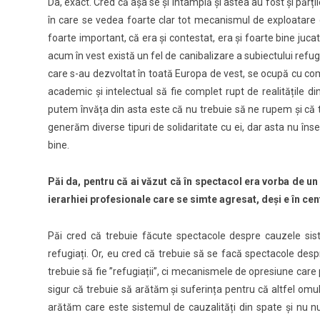
Da, exact. Cred că așa se și întâmplă și astea au fost și părți
în care se vedea foarte clar tot mecanismul de exploatare 
foarte important, că era și contestat, era și foarte bine juca
acum în vest există un fel de canibalizare a subiectului refugi
care s-au dezvoltat în toată Europa de vest, se ocupă cu com
academic și intelectual să fie complet rupt de realitățile 
putem învăța din asta este că nu trebuie să ne rupem și că 
generăm diverse tipuri de solidaritate cu ei, dar asta nu î
bine.
Păi da, pentru că ai văzut că în spectacol era vorba de un 
ierarhiei profesionale care se simte agresat, deși e în cent
Păi cred că trebuie făcute spectacole despre cauzele s
refugiați. Or, eu cred că trebuie să se facă spectacole d
trebuie să fie ”refugiații”, ci mecanismele de opresiune care
sigur că trebuie să arătăm și suferința pentru că altfel omul
arătăm care este sistemul de cauzalități din spate și nu nu