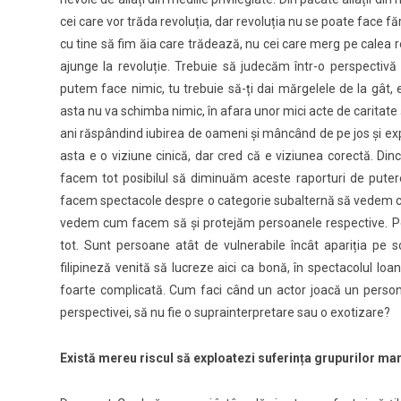
cei care vor trăda revoluția, dar revoluția nu se poate face fără
cu tine să fim ăia care trădează, nu cei care merg pe calea r
ajunge la revoluție. Trebuie să judecăm într-o perspectivă l
putem face nimic, tu trebuie să-ți dai mărgelele de la gât,
asta nu va schimba nimic, în afara unor mici acte de caritate ș
ani răspândind iubirea de oameni și mâncând de pe jos și exploa
asta e o viziune cinică, dar cred că e viziunea corectă. Din
facem tot posibilul să diminuăm aceste raporturi de put
facem spectacole despre o categorie subalternă să vedem c
vedem cum facem să și protejăm persoanele respective. P
tot. Sunt persoane atât de vulnerabile încât apariția pe sc
filipineză venită să lucreze aici ca bonă, în spectacolul I
foarte complicată. Cum faci când un actor joacă un persona
perspectivei, să nu fie o suprainterpretare sau o exotizare?
Există mereu riscul să exploatezi suferința grupurilor ma