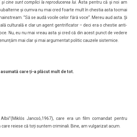
și cine sunt complici la reproducerea lui.
Asta pentru că și noi am
 subalterne și cumva nu mai cred foarte mult în chestia asta tocmai
 mainstream. ”Să se audă vocile celor fără voce”. Mereu aud asta. Și
ală culturală e clar un agent gentrificator – deci era o chestie anti-
 voce. Nu, eu nu mai vreau asta și cred că din acest punct de vedere
ă denunțăm mai clar și mai argumentat politic cauzele sistemice.
 asumată care ți-a plăcut mult de tot.
 Albii”(Miklós Jancsó,1967), care era un film comandat pentru
in care reiese că toți suntem criminali. Bine, am vulgarizat acum.