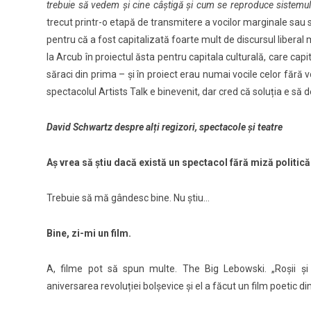
trebuie să vedem și cine câștigă și cum se reproduce sistemul 
trecut printr-o etapă de transmitere a vocilor marginale sau
pentru că a fost capitalizată foarte mult de discursul liberal
la Arcub în proiectul ăsta pentru capitala culturală, care capit
săraci din prima – și în proiect erau numai vocile celor fără
spectacolul Artists Talk e binevenit, dar cred că soluția e s
David Schwartz despre alți regizori, spectacole și teatre
Aș vrea să știu dacă există un spectacol fără miză politică
Trebuie să mă gândesc bine. Nu știu…
Bine, zi-mi un film.
A, filme pot să spun multe. The Big Lebowski. „Roșii și
aniversarea revoluției bolșevice și el a făcut un film poetic d