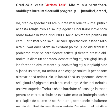
Cred că ai văzut
”Artists Talk”
. Mie mi s-a părut foart
stabilește între intelectualii progresiști – jurnaliști, acto
Da, cred că spectacolul are puncte mai reușite și mai puțin r
această relație trebuie să înțelegem că noi trăim într-o soci
mare bătălie în zona discursului. Nicio schimbare politică 
este – ar fi mai bine să nu se facă spectacolele astea?
Adică
alta nu văd dacă vrem să existăm politic. Și de aici trebuie s
probleme etice pe care fiecare artistă și fiecare artist e ob
mai mult dintr-un spectacol despre refugiați, refugiații înșiși sa
indiferent de circumstanțe.
Și dacă refugiații sunt plătiți bi
și joacă un artist, tot artistul o să câștige mai mult per an
altceva: dacă artistul ăla, în loc să facă un spectacol despr
refugiatul câștiga mai mult sau mai puțin.
Adică noi trebuie s
un nivel superior. Trebuie să ne întrebăm cât câștigă în raport
pentru că mereu trebuie să evaluăm ce s-ar întâmpla dacă ar
ca relațiile de putere să se răstoarne, persoanele subalterne
nevoie de aliați din mediile privilegiate. Din păcate aliații din