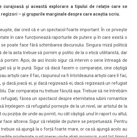
e curajoasă și această explorare a tipului de relație care se
ri, regizori – și grupurile marginale despre care aceștia scriu.
eușite, dar cred că e un spectacol foarte important. În ce privește
etate în care funcționează raporturile de putere și în care există o
nu se poate face fără schimbarea discursului.
Singura miză politică
 de la asta trebuie să pornim și politic de la o etică utilitaristă, dar
ă pornim. Apoi, de aici încolo sigur că intervin o serie întreagă de
ligat să și le pună. Sigur că dacă facem o comparație, cine câștigă
u artiștii care îl fac, răspunsul va fi întotdeauna artiștii care îl fac,
ne, și dacă joacă ei, și dacă regizează ei, dacă regizează un refugiat
samblu. Dar comparația nu trebuie făcută așa. Trebuie să ne întrebăm
e refugiați, făcea un spectacol despre eternitatea iubirii romantice
ă înțelegem că refugiatul pornește de la un nivel, iar artistul de la
 cu poziția de unde au pornit, nu cât câștigă unul în raport cu altul,
 face altceva. Sigur că relațiile de putere se perpetuează. Pentru
 trebuie să ajungă la o forță foarte mare, or ca să ajungă acolo au
 mediile privilegiate sunt mereu niște aliați incomozi, sunt tot timpul