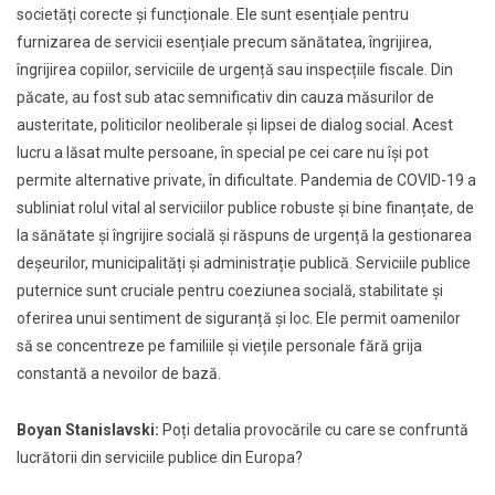
societăți corecte și funcționale. Ele sunt esențiale pentru
furnizarea de servicii esențiale precum sănătatea, îngrijirea,
îngrijirea copiilor, serviciile de urgență sau inspecțiile fiscale. Din
păcate, au fost sub atac semnificativ din cauza măsurilor de
austeritate, politicilor neoliberale și lipsei de dialog social. Acest
lucru a lăsat multe persoane, în special pe cei care nu își pot
permite alternative private, în dificultate. Pandemia de COVID-19 a
subliniat rolul vital al serviciilor publice robuste și bine finanțate, de
la sănătate și îngrijire socială și răspuns de urgență la gestionarea
deșeurilor, municipalități și administrație publică. Serviciile publice
puternice sunt cruciale pentru coeziunea socială, stabilitate și
oferirea unui sentiment de siguranță și loc. Ele permit oamenilor
să se concentreze pe familiile și viețile personale fără grija
constantă a nevoilor de bază.
Boyan Stanislavski:
Poți detalia provocările cu care se confruntă
lucrătorii din serviciile publice din Europa?