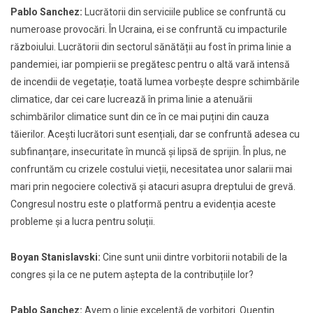
Pablo Sanchez:
Lucrătorii din serviciile publice se confruntă cu
numeroase provocări. În Ucraina, ei se confruntă cu impacturile
războiului. Lucrătorii din sectorul sănătății au fost în prima linie a
pandemiei, iar pompierii se pregătesc pentru o altă vară intensă
de incendii de vegetație, toată lumea vorbește despre schimbările
climatice, dar cei care lucrează în prima linie a atenuării
schimbărilor climatice sunt din ce în ce mai puțini din cauza
tăierilor. Acești lucrători sunt esențiali, dar se confruntă adesea cu
subfinanțare, insecuritate în muncă și lipsă de sprijin. În plus, ne
confruntăm cu crizele costului vieții, necesitatea unor salarii mai
mari prin negociere colectivă și atacuri asupra dreptului de grevă.
Congresul nostru este o platformă pentru a evidenția aceste
probleme și a lucra pentru soluții.
Boyan Stanislavski:
Cine sunt unii dintre vorbitorii notabili de la
congres și la ce ne putem aștepta de la contribuțiile lor?
Pablo Sanchez:
Avem o linie excelentă de vorbitori. Quentin