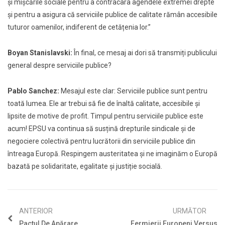
și mișcările sociale pentru a contracara agendele extremei drepte
și pentru a asigura că serviciile publice de calitate rămân accesibile
tuturor oamenilor, indiferent de cetățenia lor.”
Boyan Stanislavski:
În final, ce mesaj ai dori să transmiți publicului
general despre serviciile publice?
Pablo Sanchez:
Mesajul este clar: Serviciile publice sunt pentru
toată lumea. Ele ar trebui să fie de înaltă calitate, accesibile și
lipsite de motive de profit. Timpul pentru serviciile publice este
acum! EPSU va continua să susțină drepturile sindicale și de
negociere colectivă pentru lucrătorii din serviciile publice din
întreaga Europă. Respingem austeritatea și ne imaginăm o Europă
bazată pe solidaritate, egalitate și justiție socială.
ANTERIOR
URMĂTOR
Pactul De Apărare
Fermierii Europeni Versus