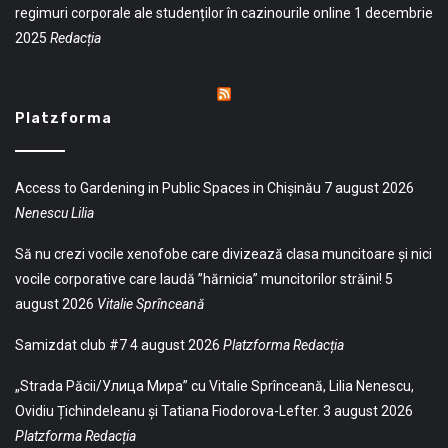
regimuri corporale ale studenților în cazinourile online
1 decembrie
2025
Redacția
Platzforma
Access to Gardening in Public Spaces in Chișinău
7 august 2026
Nenescu Lilia
Să nu crezi vocile xenofobe care divizează clasa muncitoare și nici
vocile corporative care laudă ”hărnicia” muncitorilor străini!
5
august 2026
Vitalie Sprînceană
Samizdat club #7
4 august 2026
Platzforma Redacția
„Strada Păcii/Улица Мира” cu Vitalie Sprînceană, Lilia Nenescu,
Ovidiu Țichindeleanu și Tatiana Fiodorova-Lefter.
3 august 2026
Platzforma Redacția