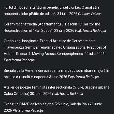
Furtul din buzunarul tău, în beneficiul șefului tău. O analiză a
reducerii zilelor plătite de odihnă.
31 iulie 2026
Cristian Velixar
Cerem reconstrucția „Apartamentului Deschis”! / Call for the
Reconstruction of ”Flat Space”!
23 iulie 2026
Platzforma Redacția
Organizații Imaginate: Practici Artistice de Cercetare care
Traversează Semiperiferii/Imagined Organisations: Practices of
Artistic Research Moving Across Semiperipheries
20 iulie 2026
Platzforma Redacția
Bienala de la Veneția din acest an a marcat o schimbare majoră în
politica culturală europeană
3 iulie 2026
Platzforma Redacția
Atelier de poezie feministă intersecțională (5 iulie, Grădina urbană
Calea Orheiului)
30 iunie 2026
Platzforma Redacția
Expoziția CÂMP de Ivan Kavtea (25 iunie, Galeria Plai)
26 iunie
2026
Platzforma Redacția