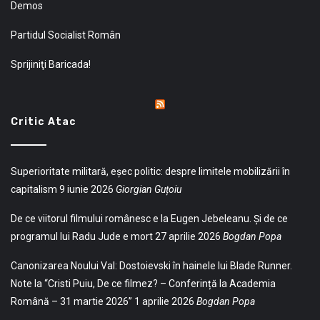
Demos
Partidul Socialist Român
Sprijiniţi Baricada!
Critic Atac
Superioritate militară, eșec politic: despre limitele mobilizării în
capitalism
9 iunie 2026
Giorgian Guțoiu
De ce viitorul filmului românesc e la Eugen Jebeleanu. Și de ce
programul lui Radu Jude e mort
27 aprilie 2026
Bogdan Popa
Canonizarea Noului Val: Dostoievski în hainele lui Blade Runner.
Note la “Cristi Puiu, De ce filmez? – Conferință la Academia
Română – 31 martie 2026”
1 aprilie 2026
Bogdan Popa