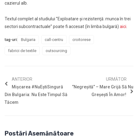
cazierul alb.
Textul complet al studiului ”Exploatare şi rezistenţă: munca în trei
sectori subcontractuale” poate fi accesat (în limba bulgară)
aici
.
tag-uri:
Bulgaria
call-centru
croitorese
fabrici de textile
outsourcing
ANTERIOR
URMĂTOR
Mişcarea #NuEştiSingură
”Negreșită” – Mare Grijă Să Nu
Din Bulgaria: Nu Este Timpul Să
Greșești În Amor!
Tăcem
Postări Asemănătoare