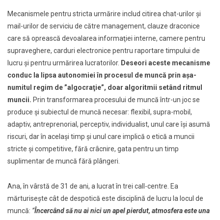
Mecanismele pentru stricta urmărire includ citirea chat-urilor şi
mail-urilor de serviciu de către management, clauze draconice
care să oprească devoalarea informaţiei interne, camere pentru
supraveghere, carduri electronice pentru raportare timpului de
lucru şi pentru urmărirea lucratorilor.
Deseori aceste mecanisme
conduc la lipsa autonomiei în procesul de muncă prin aşa-
numitul regim de ”algocraţie”, doar algoritmii setând ritmul
muncii.
Prin transformarea procesului de muncă într-un joc se
produce şi subiectul de muncă necesar: flexibil, supra-mobil,
adaptiv, antreprenorial, perceptiv, individualist, unul care îşi asumă
riscuri, dar în acelaşi timp şi unul care implică o etică a muncii
stricte şi competitive, fără crâcnire, gata pentru un timp
suplimentar de muncă fără plângeri.
Ana, în vârstă de 31 de ani, a lucrat în trei call-centre. Ea
mărturiseşte cât de despotică este disciplină de lucru la locul de
muncă:
”
Încercând să nu ai nici un apel pierdut, atmosfera este una