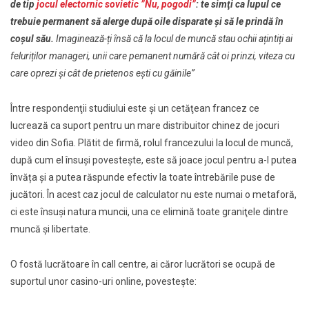
de tip
jocul electornic sovietic ”Nu, pogodi”
: te simţi ca lupul ce
trebuie permanent să alerge după oile disparate şi să le prindă în
coşul său.
Imaginează-ți însă că la locul de muncă stau ochii ațintiți ai
feluriților manageri, unii care pemanent numără cât oi prinzi, viteza cu
care oprezi şi cât de prietenos eşti cu găinile”
Între respondenţii studiului este şi un cetăţean francez ce
lucrează ca suport pentru un mare distribuitor chinez de jocuri
video din Sofia. Plătit de firmă, rolul francezului la locul de muncă,
după cum el însuși povestește, este să joace jocul pentru a-l putea
învăța și a putea răspunde efectiv la toate întrebările puse de
jucători. În acest caz jocul de calculator nu este numai o metaforă,
ci este însuși natura muncii, una ce elimină toate graniţele dintre
muncă şi libertate.
O fostă lucrătoare în call centre, ai căror lucrători se ocupă de
suportul unor casino-uri online, povesteşte: