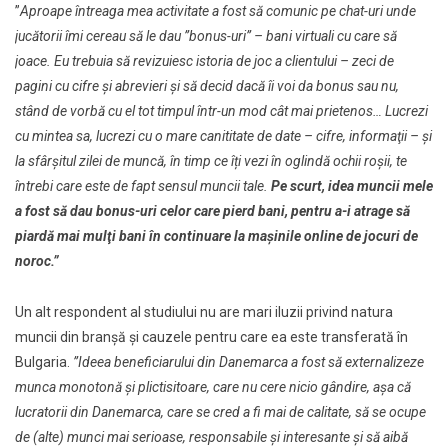
”
Aproape întreaga mea activitate a fost să comunic pe chat-uri unde
jucătorii îmi cereau să le dau ”bonus-uri” – bani virtuali cu care să
joace. Eu trebuia să revizuiesc istoria de joc a clientului – zeci de
pagini cu cifre şi abrevieri şi să decid dacă îi voi da bonus sau nu,
stând de vorbă cu el tot timpul într-un mod cât mai prietenos… Lucrezi
cu mintea sa, lucrezi cu o mare canititate de date – cifre, informaţii – şi
la sfârşitul zilei de muncă, în timp ce îți vezi în oglindă ochii roșii, te
întrebi care este de fapt sensul muncii tale.
Pe scurt, idea muncii mele
a fost să dau bonus-uri celor care pierd bani, pentru a-i atrage să
piardă mai mulţi bani în continuare la maşinile online de jocuri de
noroc.”
Un alt respondent al studiului nu are mari iluzii privind natura
muncii din branșă şi cauzele pentru care ea este transferată în
Bulgaria.
”Ideea beneficiarului din Danemarca a fost să externalizeze
munca monotonă şi plictisitoare, care nu cere nicio gândire, aşa că
lucratorii din Danemarca, care se cred a fi mai de calitate, să se ocupe
de (alte) munci mai serioase, responsabile şi interesante şi să aibă