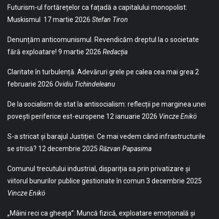
Futurism-ul fortărețelor ca fațadă a capitalului monopolist:
Muskismul
17 martie 2026
Stefan Tiron
Denunțăm anticomunismul. Revendicăm dreptul la o societate
fără exploatare!
9 martie 2026
Redacția
Claritate în turbulență. Adevăruri grele pe calea cea mai grea
2
februarie 2026
Ovidiu Tichindeleanu
De la socialism de stat la antisocialism: reflecții pe marginea unei
povești periferice est-europene
12 ianuarie 2026
Vincze Enikö
S-a stricat și barajul Justiției. Ce mai vedem când infrastructurile
se strică?
12 decembrie 2025
Răzvan Papasima
Comunul trecutului industrial, dispariția sa prin privatizare și
viitorul bunurilor publice gestionate în comun
3 decembrie 2025
Vincze Enikö
„Mâini reci ca gheața”: Muncă fizică, exploatare emoțională și