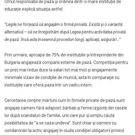
Omul responsabil de paza şi ordinea dintr-o mare instituţie de
educaţie explică situaţia astfel:
”
Legile ne forţează să angajăm o firmă privată. Există şi o variantă
alternativă – să ne înregistrăm după Legea pentru activitatea privată
de pază. Însă asta înseamnă proceduri lungi, aplicaţii, asigurări…”
Prin urmare, aproape de 75% din instituţiile şi întreprinderile din
Bulgaria angajează companii externe de pază. Competiţia pentru
un preţ mai redus duce la salari tot mai mici şi angajamente
minimale vizavi de condţiile de muncă, asta în comparaţie cu
instituţiile care oferă paza într-un cadru intern.
Cercetarea conţine mărturii cum în firmele private de pază sunt
angajaţi oameni fără adapost: bărbaţi şi femei izgoniţi din casele
lor după scandaluri de familie, unii care pur și simplu căută
posibilitatea de ”a se caza undeva”. Sunt chiar și oameni cu
condamnări la activ, angajaţi în ciuda condiţiei obligatorii privind