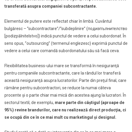
transferată asupra companiei subcontractante.
Elementul de putere este reflectat chiar în limbă. Cuvântul
bulgăresc – ”subcontractare”/”subdeplinire” (подизпълнителство
[podizpălnitelstvo]) indică punctul de vedere a celui subordonat. În
sens opus, ”outsourcing” (termenul englezesc) exprimă punctul de
vedere a celui care comandă subordonatului său să facă ceva.
Flexibilitatea business-ului mare se transformă în nesiguranţă
pentru companiile subcontractante, care la rândul lor transferă
această nesiguranţă asupra lucratorilor. Parte din preţul final, care
rămâne pentru subcontractori, se reduce la numai câteva
procente şi o parte chiar mai mică din acestea ajung la lucratori. În
sectorul textil, de exemplu,
mare parte din câştigul (aproape de
95%) revine brandurilor, care nu realizează direct producţia, ci
se ocupă din ce în ce mai mult cu marketingul şi designul.