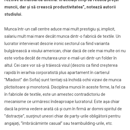
muncii, dar și să crească productivitatea”, notează autorii
studiului.
Munca într-un call centre aduce mai mult prestigiu şi, implicit,
salariu mult mai mare decât munca dintr-o fabrică de textile. Un
lucrator intervievat descrie ironic sectorul ca fiind varianta
bulgărească a visului american, chiar dacă de cele mai multe ori nu
este vorba decât de mutarea unor e-mail-uri dintr-un folder în
altul. Cei care vor să-și trăiescă visul (descris ca fiind creşterea
rapidă în ierarhia corporatistă plus apartament în cartierul
”Mladost” din Sofia) sunt tentaţi să închidă ochii vizavi de munca
plictisitoare şi monotonă. Disciplina muncii în aceste firme, la fel ca
în fabricile de textile, este un amestec contradictoriu de
mecanisme ce urmăresc îndeaproape lucratorul. Este aşa chiar
dacă la prima vedere arată că şi cum în firmă ar domni spiritul de
”distracție”, susţinut uneori chiar de party-urile obligătorii pentru
angajați, ”îmbrăcăminte casual” sau teambuilding-urile, etc.