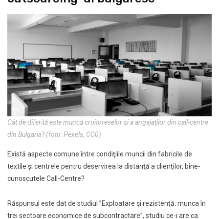
Cât de diferită este muncă croitoreselor şi a angajaţilor din call-centre
din Bulgaria? (foto: Pexels, CC0)
Există aspecte comune între condiţiile muncii din fabricile de
textile şi centrele pentru deservirea la distanţă a clienților, bine-
cunoscutele Call-Centre?
Răspunsul este dat de studiul ”Exploatare şi rezistenţă: munca în
trei sectoare economice de subcontractare”, studiu ce-i are ca