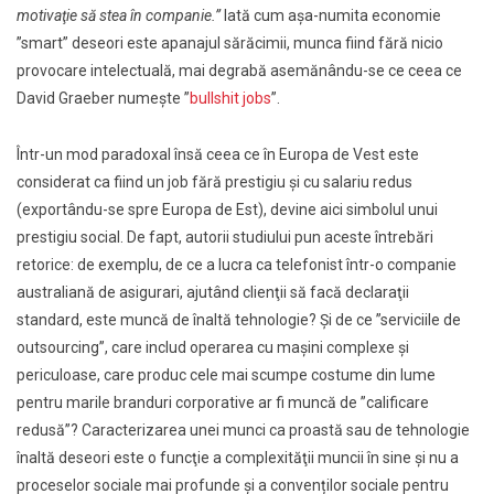
motivaţie să stea în companie.”
Iată cum aşa-numita economie
”smart” deseori este apanajul sărăcimii, munca fiind fără nicio
provocare intelectuală, mai degrabă asemănându-se ce ceea ce
David Graeber numeşte ”
bullshit jobs
”.
Într-un mod paradoxal însă ceea ce în Europa de Vest este
considerat ca fiind un job fără prestigiu şi cu salariu redus
(exportându-se spre Europa de Est), devine aici simbolul unui
prestigiu social. De fapt, autorii studiului pun aceste întrebări
retorice: de exemplu, de ce a lucra ca telefonist într-o companie
australiană de asigurari, ajutând clienţii să facă declaraţii
standard, este muncă de înaltă tehnologie? Şi de ce ”serviciile de
outsourcing”, care includ operarea cu maşini complexe şi
periculoase, care produc cele mai scumpe costume din lume
pentru marile branduri corporative ar fi muncă de ”calificare
redusă”? Caracterizarea unei munci ca proastă sau de tehnologie
înaltă deseori este o funcţie a complexităţii muncii în sine și nu a
proceselor sociale mai profunde şi a convenților sociale pentru