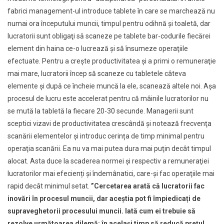
fabrici management-ul introduce tablete în care se marchează nu
numai ora începutului muncii, timpul pentru odihnă şi toaletă, dar
lucratorii sunt obligaţi să scaneze pe tablete bar-codurile fiecărei
element din haina ce-o lucrează şi să însumeze operaţiile
efectuate. Pentru a creşte productivitatea şi a primi o remuneraţie
mai mare, lucratorii încep să scaneze cu tabletele câteva
elemente şi după ce încheie muncă la ele, scanează altele noi. Aşa
procesul de lucru este accelerat pentru că mâinile lucratorilor nu
se mută la tabletă la fiecare 20-30 secunde. Managerii sunt
sceptici vizavi de productivitatea crescândă și notează frecvenţa
scanării elementelor şi introduc cerința de timp minimal pentru
operaţia scanării. Ea nu va mai putea dura mai puţin decât timpul
alocat. Asta duce la scaderea normei şi respectiv a remuneraţiei
lucratorilor mai efecienți şi îndemânatici, care-și fac operaţiile mai
rapid decât minimul setat.
”Cercetarea arată că lucratorii fac
inovări în procesul muncii, dar aceștia pot fi împiedicați de
supraveghetorii procesului muncii. Iată cum ei trebuie să
rezolve următoarea dilemă: în acelaşi timp să reducă preţul