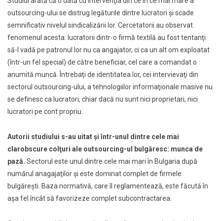
Studiul arată că o dată cu intervenţia din ce în ce mai mare a
outsourcing-ului se distrug legăturile dintre lucratori şi scade
semnificativ nivelul sindicalizării lor. Cercetatorii au observat
fenomenul acesta: lucratorii dintr-o firmă textilă au fost tentanţi
să-l vadă pe patronul lor nu ca angajator, ci ca un alt om exploatat
(într-un fel special) de către beneficiar, cel care a comandat o
anumită muncă. Întrebaţi de identitatea lor, cei intervievaţi din
sectorul outsourcing-ului, a tehnologiilor informaţionale masive nu
se definesc ca lucratori, chiar dacă nu sunt nici proprietari, nici
lucratori pe cont propriu.
Autorii studiului s-au uitat şi într-unul dintre cele mai
clarobscure colţuri ale outsourcing-ul bulgăresc: munca de
pază.
Sectorul este unul dintre cele mai mari în Bulgaria după
numărul anagajaţilor şi este dominat complet de firmele
bulgăreşti. Baza normativă, care îl reglamentează, este făcută în
așa fel încât să favorizeze complet subcontractarea.