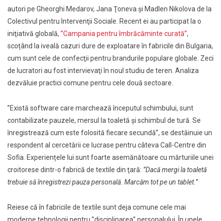
autori pe Gheorghi Medarov, Jana Ţoneva şi Madlen Nikolova de la
Colectivul pentru Intervenţii Sociale. Recent ei au participat la o
iniţiativă globală,
”Campania pentru îmbrăcăminte curată”
,
scoțând la iveală cazuri dure de exploatare în fabricile din Bulgaria,
cum sunt cele de confecţii pentru brandurile populare globale. Zeci
de lucratori au fost intervievaţi în noul studiu de teren. Analiza
dezvăluie practici comune pentru cele două sectoare.
”Există software care marchează începutul schimbului, sunt
contabilizate pauzele, mersul la toaletă şi schimbul de tură. Se
înregistrează cum este folosită fiecare secundă”, se destăinuie un
respondent al cercetării ce lucrase pentru câteva Call-Centre din
Sofia. Experiențele lui sunt foarte asemănătoare cu mărturiile unei
croitorese dintr-o fabrică de textile din ţară:
”Dacă mergi la toaletă
trebuie să înregistrezi pauza personală. Marcăm tot pe un tablet.”
Reiese că în fabricile de textile sunt deja comune cele mai
moderne tehnologii pentru ”disciplinarea” personalului. În unele