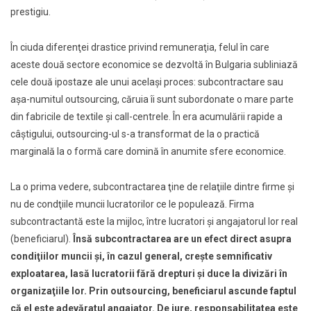
prestigiu.
În ciuda diferenţei drastice privind remuneraţia, felul în care
aceste două sectore economice se dezvoltă în Bulgaria subliniază
cele două ipostaze ale unui acelaşi proces: subcontractare sau
aşa-numitul outsourcing, căruia îi sunt subordonate o mare parte
din fabricile de textile şi call-centrele. În era acumulării rapide a
câştigului, outsourcing-ul s-a transformat de la o practică
marginală la o formă care domină în anumite sfere economice.
La o prima vedere, subcontractarea ţine de relaţiile dintre firme și
nu de condţiile muncii lucratorilor ce le populează. Firma
subcontractantă este la mijloc, între lucratori şi angajatorul lor real
(beneficiarul).
Însă subcontractarea are un efect direct asupra
condiţiilor muncii şi, în cazul general, creşte semnificativ
exploatarea, lasă lucratorii fără drepturi şi duce la divizări în
organizaţiile lor. Prin outsourcing, beneficiarul ascunde faptul
că el este adevăratul angajator. De jure, responsabilitatea este