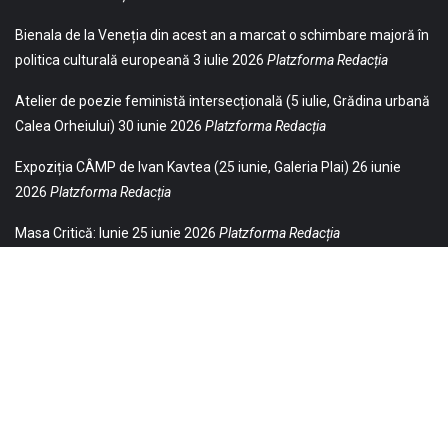
Bienala de la Veneția din acest an a marcat o schimbare majoră în
politica culturală europeană
3 iulie 2026
Platzforma Redacția
Atelier de poezie feministă intersecțională (5 iulie, Grădina urbană
Calea Orheiului)
30 iunie 2026
Platzforma Redacția
Expoziția CÂMP de Ivan Kavtea (25 iunie, Galeria Plai)
26 iunie
2026
Platzforma Redacția
Masa Critică: Iunie
25 iunie 2026
Platzforma Redacția
© 2021 Toate drepturile sunt rezervate Editurii Baricada (Str.
William Gladston nr. 30, 1000, Sofia, Bulgaria). Utilizarea
neautorizată, parţială sau integrală, a textelor publicate aici este
strict interzisă și va fi pedepsită ca încălcare a drepturilor de autor