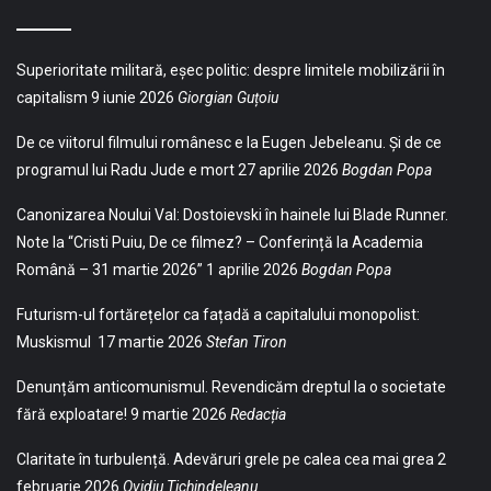
Superioritate militară, eșec politic: despre limitele mobilizării în
capitalism
9 iunie 2026
Giorgian Guțoiu
De ce viitorul filmului românesc e la Eugen Jebeleanu. Și de ce
programul lui Radu Jude e mort
27 aprilie 2026
Bogdan Popa
Canonizarea Noului Val: Dostoievski în hainele lui Blade Runner.
Note la “Cristi Puiu, De ce filmez? – Conferință la Academia
Română – 31 martie 2026”
1 aprilie 2026
Bogdan Popa
Futurism-ul fortărețelor ca fațadă a capitalului monopolist:
Muskismul
17 martie 2026
Stefan Tiron
Denunțăm anticomunismul. Revendicăm dreptul la o societate
fără exploatare!
9 martie 2026
Redacția
Claritate în turbulență. Adevăruri grele pe calea cea mai grea
2
februarie 2026
Ovidiu Tichindeleanu