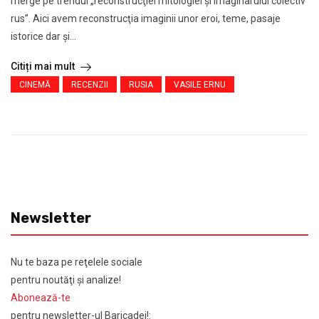
merge pe trendul „reconstrucţiei mitologiei şi imaginarului colectiv
rus”. Aici avem reconstrucţia imaginii unor eroi, teme, pasaje
istorice dar şi...
Citiți mai mult
CINEMĂ
RECENZII
RUSIA
VASILE ERNU
Newsletter
Nu te baza pe reţelele sociale
pentru noutăţi şi analize!
Abonează-te
pentru newsletter-ul Baricadei!: