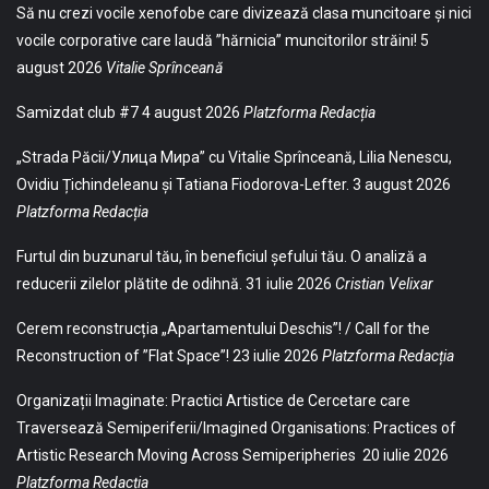
Să nu crezi vocile xenofobe care divizează clasa muncitoare și nici
vocile corporative care laudă ”hărnicia” muncitorilor străini!
5
august 2026
Vitalie Sprînceană
Samizdat club #7
4 august 2026
Platzforma Redacția
„Strada Păcii/Улица Мира” cu Vitalie Sprînceană, Lilia Nenescu,
Ovidiu Țichindeleanu și Tatiana Fiodorova-Lefter.
3 august 2026
Platzforma Redacția
Furtul din buzunarul tău, în beneficiul șefului tău. O analiză a
reducerii zilelor plătite de odihnă.
31 iulie 2026
Cristian Velixar
Cerem reconstrucția „Apartamentului Deschis”! / Call for the
Reconstruction of ”Flat Space”!
23 iulie 2026
Platzforma Redacția
Organizații Imaginate: Practici Artistice de Cercetare care
Traversează Semiperiferii/Imagined Organisations: Practices of
Artistic Research Moving Across Semiperipheries
20 iulie 2026
Platzforma Redacția