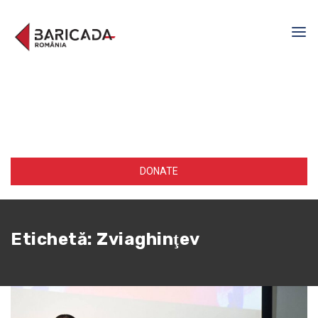
DONATE
Etichetă:
Zviaghinţev