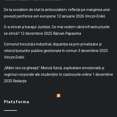
De la socialism de stat la antisocialism: reflecții pe marginea unei
povești periferice est-europene
12 ianuarie 2026
Vincze Enikö
S-a stricat și barajul Justiției. Ce mai vedem când infrastructurile
se strică?
12 decembrie 2025
Răzvan Papasima
Comunul trecutului industrial, dispariția sa prin privatizare și
viitorul bunurilor publice gestionate în comun
3 decembrie 2025
Vincze Enikö
„Mâini reci ca gheața”: Muncă fizică, exploatare emoțională și
regimuri corporale ale studenților în cazinourile online
1 decembrie
2025
Redacția
Platzforma