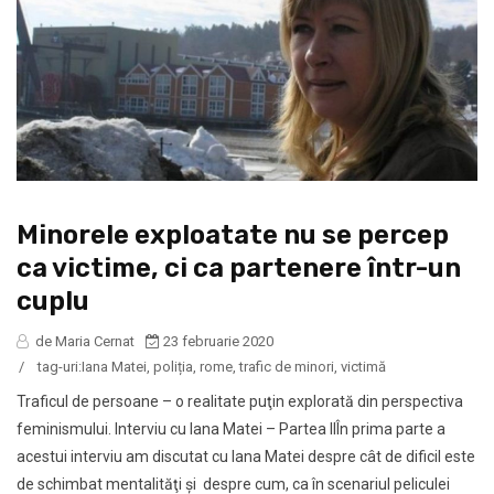
Minorele exploatate nu se percep
ca victime, ci ca partenere într-un
cuplu
de Maria Cernat
23 februarie 2020
/
tag-uri:
Iana Matei
,
poliția
,
rome
,
trafic de minori
,
victimă
Traficul de persoane – o realitate puţin explorată din perspectiva
feminismului. Interviu cu Iana Matei – Partea IIÎn prima parte a
acestui interviu am discutat cu Iana Matei despre cât de dificil este
de schimbat mentalităţi şi despre cum, ca în scenariul peliculei