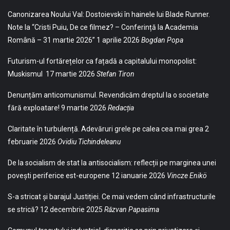
Canonizarea Noului Val: Dostoievski în hainele lui Blade Runner.
Note la “Cristi Puiu, De ce filmez? – Conferință la Academia
Română – 31 martie 2026”
1 aprilie 2026
Bogdan Popa
Futurism-ul fortărețelor ca fațadă a capitalului monopolist:
Muskismul
17 martie 2026
Stefan Tiron
Denunțăm anticomunismul. Revendicăm dreptul la o societate
fără exploatare!
9 martie 2026
Redacția
Claritate în turbulență. Adevăruri grele pe calea cea mai grea
2
februarie 2026
Ovidiu Tichindeleanu
De la socialism de stat la antisocialism: reflecții pe marginea unei
povești periferice est-europene
12 ianuarie 2026
Vincze Enikö
S-a stricat și barajul Justiției. Ce mai vedem când infrastructurile
se strică?
12 decembrie 2025
Răzvan Papasima