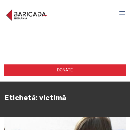
DONATE
Etichetă:
victimă