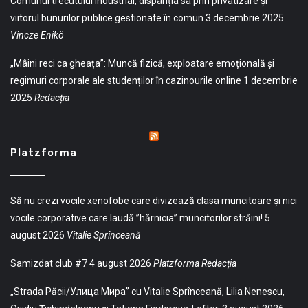
Comunul trecutului industrial, dispariția sa prin privatizare și
viitorul bunurilor publice gestionate în comun
3 decembrie 2025
Vincze Enikö
„Mâini reci ca gheața”: Muncă fizică, exploatare emoțională și
regimuri corporale ale studenților în cazinourile online
1 decembrie
2025
Redacția
Platzforma
Să nu crezi vocile xenofobe care divizează clasa muncitoare și nici
vocile corporative care laudă ”hărnicia” muncitorilor străini!
5
august 2026
Vitalie Sprînceană
Samizdat club #7
4 august 2026
Platzforma Redacția
„Strada Păcii/Улица Мира” cu Vitalie Sprînceană, Lilia Nenescu,