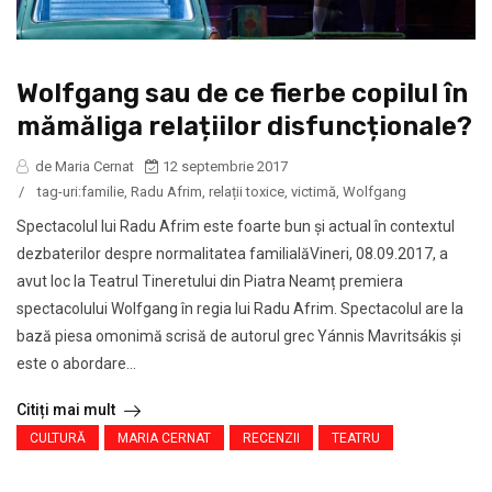
Wolfgang sau de ce fierbe copilul în
mămăliga relațiilor disfuncționale?
de Maria Cernat
12 septembrie 2017
/
tag-uri:
familie
,
Radu Afrim
,
relații toxice
,
victimă
,
Wolfgang
Spectacolul lui Radu Afrim este foarte bun și actual în contextul
dezbaterilor despre normalitatea familialăVineri, 08.09.2017, a
avut loc la Teatrul Tineretului din Piatra Neamț premiera
spectacolului Wolfgang în regia lui Radu Afrim. Spectacolul are la
bază piesa omonimă scrisă de autorul grec Yánnis Mavritsákis și
este o abordare...
Citiți mai mult
CULTURĂ
MARIA CERNAT
RECENZII
TEATRU