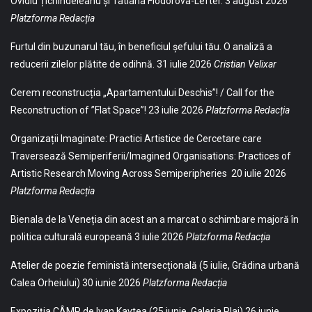
Ovidiu Țichindeleanu și Tatiana Fiodorova-Lefter.
3 august 2026
Platzforma Redacția
Furtul din buzunarul tău, în beneficiul șefului tău. O analiză a
reducerii zilelor plătite de odihnă.
31 iulie 2026
Cristian Velixar
Cerem reconstrucția „Apartamentului Deschis”! / Call for the
Reconstruction of ”Flat Space”!
23 iulie 2026
Platzforma Redacția
Organizații Imaginate: Practici Artistice de Cercetare care
Traversează Semiperiferii/Imagined Organisations: Practices of
Artistic Research Moving Across Semiperipheries
20 iulie 2026
Platzforma Redacția
Bienala de la Veneția din acest an a marcat o schimbare majoră în
politica culturală europeană
3 iulie 2026
Platzforma Redacția
Atelier de poezie feministă intersecțională (5 iulie, Grădina urbană
Calea Orheiului)
30 iunie 2026
Platzforma Redacția
Expoziția CÂMP de Ivan Kavtea (25 iunie, Galeria Plai)
26 iunie