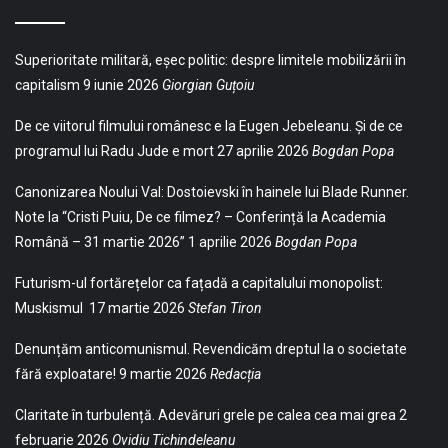
Superioritate militară, eșec politic: despre limitele mobilizării în
capitalism
9 iunie 2026
Giorgian Guțoiu
De ce viitorul filmului românesc e la Eugen Jebeleanu. Și de ce
programul lui Radu Jude e mort
27 aprilie 2026
Bogdan Popa
Canonizarea Noului Val: Dostoievski în hainele lui Blade Runner.
Note la “Cristi Puiu, De ce filmez? – Conferință la Academia
Română – 31 martie 2026”
1 aprilie 2026
Bogdan Popa
Futurism-ul fortărețelor ca fațadă a capitalului monopolist:
Muskismul
17 martie 2026
Stefan Tiron
Denunțăm anticomunismul. Revendicăm dreptul la o societate
fără exploatare!
9 martie 2026
Redacția
Claritate în turbulență. Adevăruri grele pe calea cea mai grea
2
februarie 2026
Ovidiu Tichindeleanu