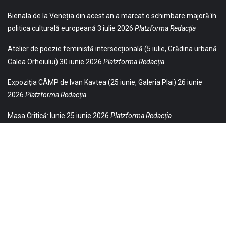
Bienala de la Veneția din acest an a marcat o schimbare majoră în
politica culturală europeană
3 iulie 2026
Platzforma Redacția
Atelier de poezie feministă intersecțională (5 iulie, Grădina urbană
Calea Orheiului)
30 iunie 2026
Platzforma Redacția
Expoziția CÂMP de Ivan Kavtea (25 iunie, Galeria Plai)
26 iunie
2026
Platzforma Redacția
Masa Critică: Iunie
25 iunie 2026
Platzforma Redacția
© 2021 Toate drepturile sunt rezervate Editurii Baricada (Str.
William Gladston nr. 30, 1000, Sofia, Bulgaria). Utilizarea
neautorizată, parţială sau integrală, a textelor publicate aici este
strict interzisă și va fi pedepsită ca încălcare a drepturilor de autor