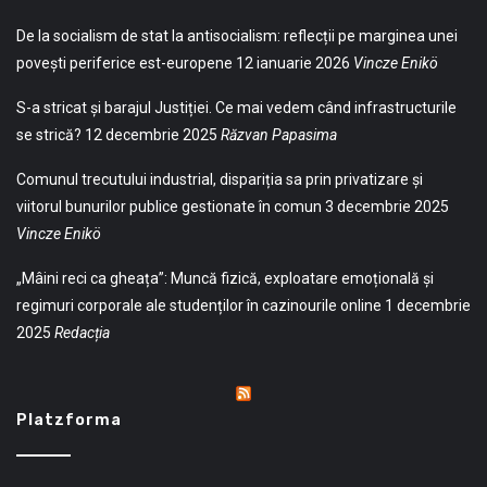
De la socialism de stat la antisocialism: reflecții pe marginea unei
povești periferice est-europene
12 ianuarie 2026
Vincze Enikö
S-a stricat și barajul Justiției. Ce mai vedem când infrastructurile
se strică?
12 decembrie 2025
Răzvan Papasima
Comunul trecutului industrial, dispariția sa prin privatizare și
viitorul bunurilor publice gestionate în comun
3 decembrie 2025
Vincze Enikö
„Mâini reci ca gheața”: Muncă fizică, exploatare emoțională și
regimuri corporale ale studenților în cazinourile online
1 decembrie
2025
Redacția
Platzforma