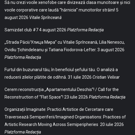
Să nu crezi vocile xenofobe care divizează clasa muncitoare și nici
vocile corporative care laudă ”hărnicia” muncitorilor străini!
5
august 2026
Vitalie Sprînceană
Samizdat club #7
4 august 2026
Platzforma Redacția
„Strada Păcii/Улица Мира” cu Vitalie Sprînceană, Lilia Nenescu,
Ovidiu Țichindeleanu și Tatiana Fiodorova-Lefter.
3 august 2026
Platzforma Redacția
Furtul din buzunarul tău, în beneficiul șefului tău. O analiză a
reducerii zilelor plătite de odihnă.
31 iulie 2026
Cristian Velixar
Cerem reconstrucția „Apartamentului Deschis”! / Call for the
Reconstruction of ”Flat Space”!
23 iulie 2026
Platzforma Redacția
Organizații Imaginate: Practici Artistice de Cercetare care
Traversează Semiperiferii/Imagined Organisations: Practices of
Artistic Research Moving Across Semiperipheries
20 iulie 2026
Platzforma Redacția