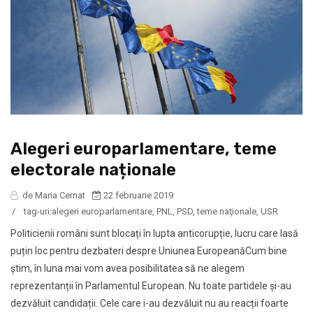
Alegeri europarlamentare, teme
electorale naționale
de Maria Cernat
22 februarie 2019
/
tag-uri:
alegeri europarlamentare
,
PNL
,
PSD
,
teme naţionale
,
USR
Politicienii români sunt blocați în lupta anticorupție, lucru care lasă
puțin loc pentru dezbateri despre Uniunea EuropeanăCum bine
știm, în luna mai vom avea posibilitatea să ne alegem
reprezentanții în Parlamentul European. Nu toate partidele și-au
dezvăluit candidații. Cele care i-au dezvăluit nu au reacții foarte