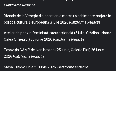
Platzforma Redacția
Bienala de la Veneția din acest an a marcat o schimbare majoră în
politica culturală europeană
3 iulie 2026
Platzforma Redacția
Atelier de poezie feministă intersecțională (5 iulie, Grădina urbană
Calea Orheiului)
30 iunie 2026
Platzforma Redacția
Expoziția CÂMP de Ivan Kavtea (25 iunie, Galeria Plai)
26 iunie
2026
Platzforma Redacția
Masa Critică: Iunie
25 iunie 2026
Platzforma Redacția
© 2021 Toate drepturile sunt rezervate Editurii Baricada (Str.
William Gladston nr. 30, 1000, Sofia, Bulgaria). Utilizarea
neautorizată, parţială sau integrală, a textelor publicate aici este