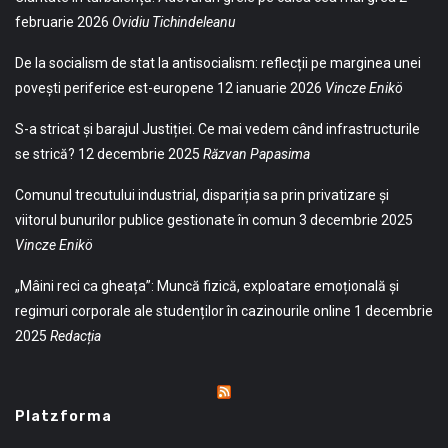
februarie 2026
Ovidiu Tichindeleanu
De la socialism de stat la antisocialism: reflecții pe marginea unei
povești periferice est-europene
12 ianuarie 2026
Vincze Enikö
S-a stricat și barajul Justiției. Ce mai vedem când infrastructurile
se strică?
12 decembrie 2025
Răzvan Papasima
Comunul trecutului industrial, dispariția sa prin privatizare și
viitorul bunurilor publice gestionate în comun
3 decembrie 2025
Vincze Enikö
„Mâini reci ca gheața”: Muncă fizică, exploatare emoțională și
regimuri corporale ale studenților în cazinourile online
1 decembrie
2025
Redacția
Platzforma