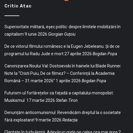
Critic Atac
Superioritate militară, eșec politic: despre limitele mobilizării în
capitalism
9 iunie 2026
Giorgian Guțoiu
De ce viitorul filmului românesc e la Eugen Jebeleanu. Și de ce
programul lui Radu Jude e mort
27 aprilie 2026
Bogdan Popa
Canonizarea Noului Val: Dostoievski în hainele lui Blade Runner.
Note la “Cristi Puiu, De ce filmez? – Conferință la Academia
Română – 31 martie 2026”
1 aprilie 2026
Bogdan Popa
Futurism-ul fortărețelor ca fațadă a capitalului monopolist:
Muskismul
17 martie 2026
Stefan Tiron
Denunțăm anticomunismul. Revendicăm dreptul la o societate
fără exploatare!
9 martie 2026
Redacția
Claritate în turbulență. Adevăruri grele pe calea cea mai grea
2