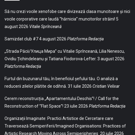
Să nu crezi vocile xenofobe care divizează clasa muncitoare și nici
vocile corporative care laudă ”hărnicia” muncitorilor străini!
5
august 2026
Vitalie Sprînceană
Samizdat club #7
4 august 2026
Platzforma Redacția
„Strada Păcii/Улица Мира” cu Vitalie Sprînceană, Lilia Nenescu,
Ovidiu Țichindeleanu și Tatiana Fiodorova-Lefter.
3 august 2026
Platzforma Redacția
Furtul din buzunarul tău, în beneficiul șefului tău. O analiză a
reducerii zilelor plătite de odihnă.
31 iulie 2026
Cristian Velixar
Cerem reconstrucția „Apartamentului Deschis”! / Call for the
Reconstruction of ”Flat Space”!
23 iulie 2026
Platzforma Redacția
Organizații Imaginate: Practici Artistice de Cercetare care
Traversează Semiperiferii/Imagined Organisations: Practices of
Artistic Research Moving Across Semiperipheries
20 iulie 2026