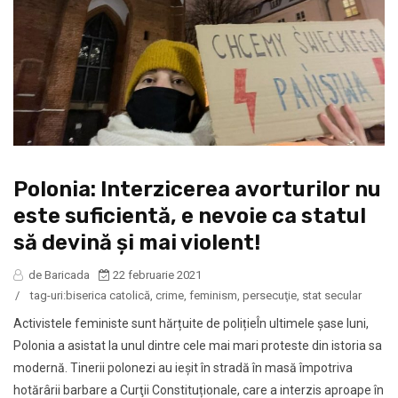
Polonia: Interzicerea avorturilor nu
este suficientă, e nevoie ca statul
să devină și mai violent!
de Baricada
22 februarie 2021
/
tag-uri:
biserica catolică
,
crime
,
feminism
,
persecuţie
,
stat secular
Activistele feministe sunt hărțuite de polițieÎn ultimele șase luni,
Polonia a asistat la unul dintre cele mai mari proteste din istoria sa
modernă. Tinerii polonezi au ieșit în stradă în masă împotriva
hotărârii barbare a Curţii Constituționale, care a interzis aproape în