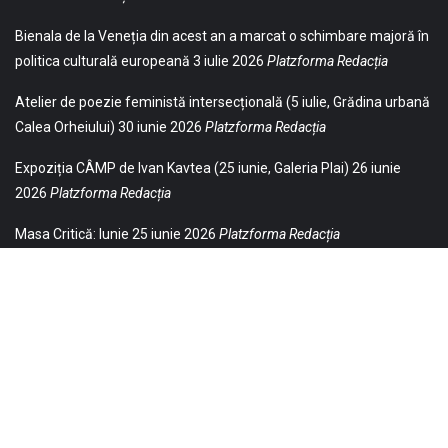
Bienala de la Veneția din acest an a marcat o schimbare majoră în
politica culturală europeană
3 iulie 2026
Platzforma Redacția
Atelier de poezie feministă intersecțională (5 iulie, Grădina urbană
Calea Orheiului)
30 iunie 2026
Platzforma Redacția
Expoziția CÂMP de Ivan Kavtea (25 iunie, Galeria Plai)
26 iunie
2026
Platzforma Redacția
Masa Critică: Iunie
25 iunie 2026
Platzforma Redacția
© 2021 Toate drepturile sunt rezervate Editurii Baricada (Str.
William Gladston nr. 30, 1000, Sofia, Bulgaria). Utilizarea
neautorizată, parţială sau integrală, a textelor publicate aici este
strict interzisă și va fi pedepsită ca încălcare a drepturilor de autor