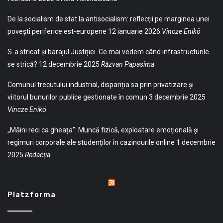
De la socialism de stat la antisocialism: reflecții pe marginea unei
povești periferice est-europene
12 ianuarie 2026
Vincze Enikö
S-a stricat și barajul Justiției. Ce mai vedem când infrastructurile
se strică?
12 decembrie 2025
Răzvan Papasima
Comunul trecutului industrial, dispariția sa prin privatizare și
viitorul bunurilor publice gestionate în comun
3 decembrie 2025
Vincze Enikö
„Mâini reci ca gheața”: Muncă fizică, exploatare emoțională și
regimuri corporale ale studenților în cazinourile online
1 decembrie
2025
Redacția
Platzforma