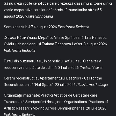
Să nu crezi vocile xenofobe care divizează clasa muncitoare și nici
vocile corporative care laudă ”hărnicia” muncitorilor străini!
5
august 2026
Vitalie Sprînceană
Samizdat club #7
4 august 2026
Platzforma Redacția
„Strada Păcii/Улица Мира” cu Vitalie Sprînceană, Lilia Nenescu,
Ovidiu Țichindeleanu și Tatiana Fiodorova-Lefter.
3 august 2026
Platzforma Redacția
Furtul din buzunarul tău, în beneficiul șefului tău. O analiză a
reducerii zilelor plătite de odihnă.
31 iulie 2026
Cristian Velixar
Cerem reconstrucția „Apartamentului Deschis”! / Call for the
Reconstruction of ”Flat Space”!
23 iulie 2026
Platzforma Redacția
Organizații Imaginate: Practici Artistice de Cercetare care
Traversează Semiperiferii/Imagined Organisations: Practices of
Artistic Research Moving Across Semiperipheries
20 iulie 2026
Platzforma Redacția