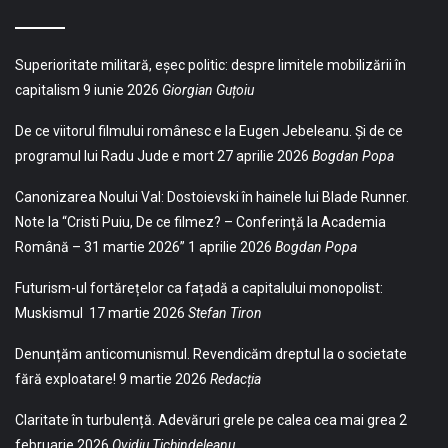
Superioritate militară, eșec politic: despre limitele mobilizării în
capitalism
9 iunie 2026
Giorgian Guțoiu
De ce viitorul filmului românesc e la Eugen Jebeleanu. Și de ce
programul lui Radu Jude e mort
27 aprilie 2026
Bogdan Popa
Canonizarea Noului Val: Dostoievski în hainele lui Blade Runner.
Note la “Cristi Puiu, De ce filmez? – Conferință la Academia
Română – 31 martie 2026”
1 aprilie 2026
Bogdan Popa
Futurism-ul fortărețelor ca fațadă a capitalului monopolist:
Muskismul
17 martie 2026
Stefan Tiron
Denunțăm anticomunismul. Revendicăm dreptul la o societate
fără exploatare!
9 martie 2026
Redacția
Claritate în turbulență. Adevăruri grele pe calea cea mai grea
2
februarie 2026
Ovidiu Tichindeleanu