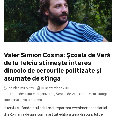
Valer Simion Cosma: Şcoala de Vară
de la Telciu stîrneşte interes
dincolo de cercurile politizate și
asumate de stînga
de Vladimir Mitev
13 septembrie 2018
/
tag-uri:
diversitate
,
organizatori
,
Şcoala de Vară de la Telciu
,
stânga
intelectuală
,
Valer Cosma
Interviu cu fondatorul celui mai important eveniment decolonial
din România despre cum a arătat ediţia a treia din punctul de