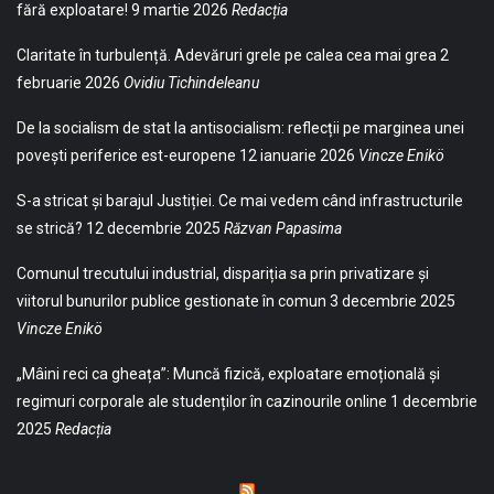
fără exploatare!
9 martie 2026
Redacția
Claritate în turbulență. Adevăruri grele pe calea cea mai grea
2
februarie 2026
Ovidiu Tichindeleanu
De la socialism de stat la antisocialism: reflecții pe marginea unei
povești periferice est-europene
12 ianuarie 2026
Vincze Enikö
S-a stricat și barajul Justiției. Ce mai vedem când infrastructurile
se strică?
12 decembrie 2025
Răzvan Papasima
Comunul trecutului industrial, dispariția sa prin privatizare și
viitorul bunurilor publice gestionate în comun
3 decembrie 2025
Vincze Enikö
„Mâini reci ca gheața”: Muncă fizică, exploatare emoțională și
regimuri corporale ale studenților în cazinourile online
1 decembrie
2025
Redacția