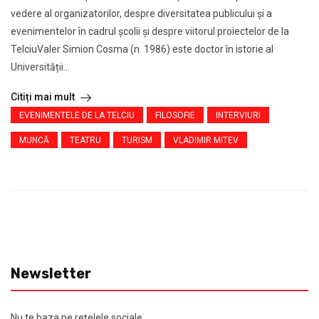
vedere al organizatorilor, despre diversitatea publicului şi a
evenimentelor în cadrul şcolii şi despre viitorul proiectelor de la
TelciuValer Simion Cosma (n. 1986) este doctor în istorie al
Universității...
Citiți mai mult
EVENIMENTELE DE LA TELCIU
FILOSOFIE
INTERVIURI
MUNCĂ
TEATRU
TURISM
VLADIMIR MITEV
Newsletter
Nu te baza pe reţelele sociale