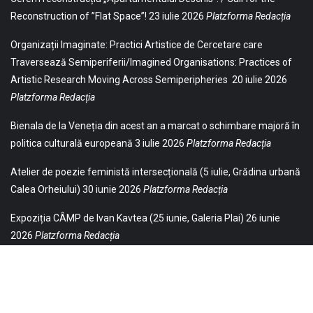
Reconstruction of ”Flat Space”!
23 iulie 2026
Platzforma Redacția
Organizații Imaginate: Practici Artistice de Cercetare care
Traversează Semiperiferii/Imagined Organisations: Practices of
Artistic Research Moving Across Semiperipheries
20 iulie 2026
Platzforma Redacția
Bienala de la Veneția din acest an a marcat o schimbare majoră în
politica culturală europeană
3 iulie 2026
Platzforma Redacția
Atelier de poezie feministă intersecțională (5 iulie, Grădina urbană
Calea Orheiului)
30 iunie 2026
Platzforma Redacția
Expoziția CÂMP de Ivan Kavtea (25 iunie, Galeria Plai)
26 iunie
2026
Platzforma Redacția