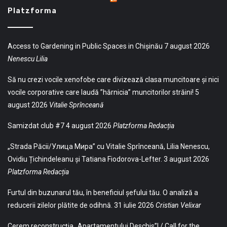
Platzforma
Access to Gardening in Public Spaces in Chișinău
7 august 2026
Nenescu Lilia
Să nu crezi vocile xenofobe care divizează clasa muncitoare și nici
vocile corporative care laudă ”hărnicia” muncitorilor străini!
5
august 2026
Vitalie Sprînceană
Samizdat club #7
4 august 2026
Platzforma Redacția
„Strada Păcii/Улица Мира” cu Vitalie Sprînceană, Lilia Nenescu,
Ovidiu Țichindeleanu și Tatiana Fiodorova-Lefter.
3 august 2026
Platzforma Redacția
Furtul din buzunarul tău, în beneficiul șefului tău. O analiză a
reducerii zilelor plătite de odihnă.
31 iulie 2026
Cristian Velixar
Cerem reconstrucția „Apartamentului Deschis”! / Call for the