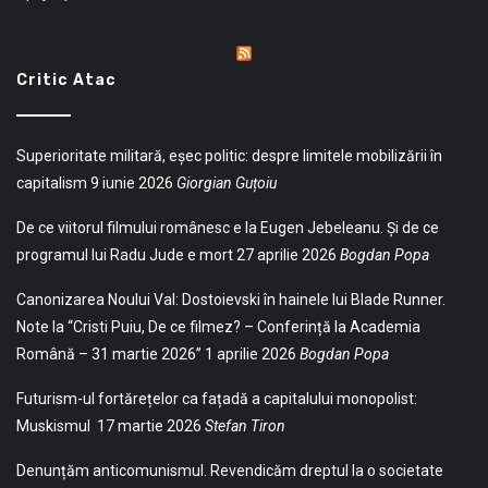
Critic Atac
Superioritate militară, eșec politic: despre limitele mobilizării în
capitalism
9 iunie 2026
Giorgian Guțoiu
De ce viitorul filmului românesc e la Eugen Jebeleanu. Și de ce
programul lui Radu Jude e mort
27 aprilie 2026
Bogdan Popa
Canonizarea Noului Val: Dostoievski în hainele lui Blade Runner.
Note la “Cristi Puiu, De ce filmez? – Conferință la Academia
Română – 31 martie 2026”
1 aprilie 2026
Bogdan Popa
Futurism-ul fortărețelor ca fațadă a capitalului monopolist:
Muskismul
17 martie 2026
Stefan Tiron
Denunțăm anticomunismul. Revendicăm dreptul la o societate