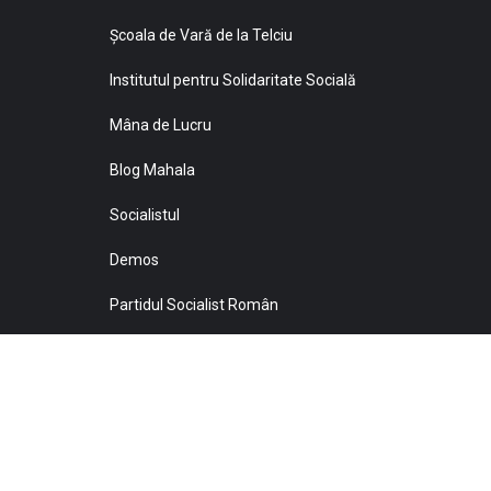
Şcoala de Vară de la Telciu
Institutul pentru Solidaritate Socială
Mâna de Lucru
Blog Mahala
Socialistul
Demos
Partidul Socialist Român
Sprijiniţi Baricada!
© 2021 Toate drepturile sunt rezervate Editurii Baricada 