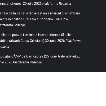
emiperipheries
20 iulie 2026
Platzforma Redacția
enala de la Veneția din acest an a marcat o schimbare
joră în politica culturală europeană
3 iulie 2026
atzforma Redacția
elier de poezie feministă intersecțională (5 iulie,
ădina urbană Calea Orheiului)
30 iunie 2026
Platzforma
dacția
poziția CÂMP de Ivan Kavtea (25 iunie, Galeria Plai)
26
nie 2026
Platzforma Redacția