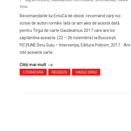
Ernu
Recomandările lui ErnuCa de obicei: recomand cărţi noi
scrise de autori români. Iată ce am ales de acestă dată
pentru Tîrgul de carte Gaudeamus 2017 care are loc
săptămîna aceasta (22 – 26 noiembrie) la Bucureşti.
FICŢIUNE Dinu Guţu – Intervenţia, Editura Polirom, 2017. Am
citit această carte...
Citiți mai mult
LITERATURĂ
RECENZII
VASILE ERNU