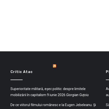
Critic Atac
P
Superioritate militară, eșec politic: despre limitele
Ac
mobilizării în capitalism
9 iunie 2026
Giorgian Guțoiu
a
De ce viitorul filmului românesc e la Eugen Jebeleanu. Și
Să