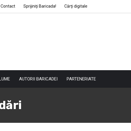
Contact
Sprijiniţi Baricada!
Cărţi digitale
LUME
AUTORII BARICADEI
PARTENERIATE
dări