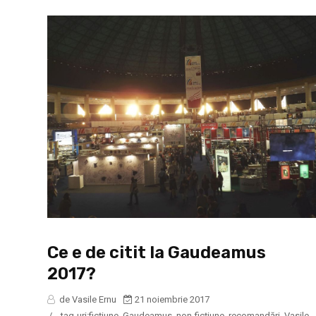
Ce e de citit la Gaudeamus
2017?
de Vasile Ernu
21 noiembrie 2017
/
tag-uri:
ficțiune
,
Gaudeamus
,
non-ficțiune
,
recomandări
,
Vasile