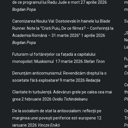
de ce programul lui Radu Jude e mort
27 aprilie 2026
mu
Bogdan Popa
mu
Canonizarea Noului Val: Dostoievski în hainele lui Blade
S
Runner. Note la “Cristi Puiu, De ce filmez? – Conferință la
„S
Academia Română – 31 martie 2026”
1 aprilie 2026
Ne
Bogdan Popa
Le
Futurism-ul fortărețelor ca fațadă a capitalului
Fu
monopolist: Muskismul
17 martie 2026
Stefan Tiron
an
Denunțăm anticomunismul. Revendicăm dreptul la o
Cr
societate fără exploatare!
9 martie 2026
Redacția
Ce
Claritate în turbulență. Adevăruri grele pe calea cea mai
th
grea
2 februarie 2026
Ovidiu Tichindeleanu
Pl
De la socialism de stat la antisocialism: reflecții pe
Or
marginea unei povești periferice est-europene
12
Tr
ianuarie 2026
Vincze Enikö
Pr