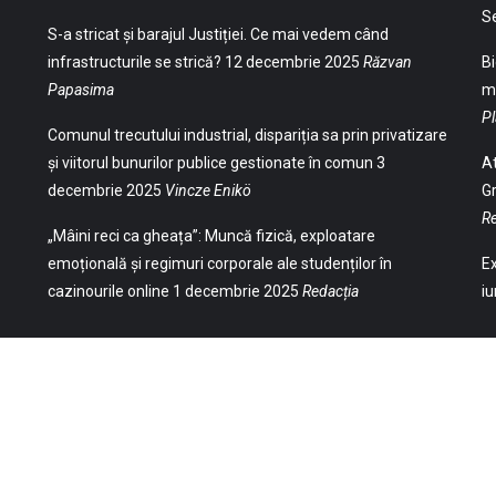
S
S-a stricat și barajul Justiției. Ce mai vedem când
infrastructurile se strică?
12 decembrie 2025
Răzvan
Bi
Papasima
ma
Pl
Comunul trecutului industrial, dispariția sa prin privatizare
și viitorul bunurilor publice gestionate în comun
3
At
decembrie 2025
Vincze Enikö
Gr
Re
„Mâini reci ca gheața”: Muncă fizică, exploatare
emoțională și regimuri corporale ale studenților în
Ex
cazinourile online
1 decembrie 2025
Redacția
iu
(Str. William Gladston nr. 30, 1000, Sofia,