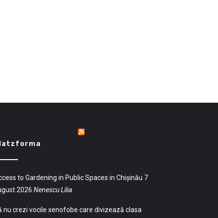
latzforma
cess to Gardening in Public Spaces in Chișinău
7
ugust 2026
Nenescu Lilia
 nu crezi vocile xenofobe care divizează clasa