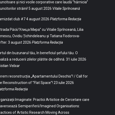
ncitoare și nici vocile corporative care laudă ”hărnicia”
ncitorilor străini!
5 august 2026
Vitalie Sprînceană
amizdat club #7
4 august 2026
Platzforma Redacția
trada Păcii/Улица Мира” cu Vitalie Sprînceană, Lilia
nescu, Ovidiu Țichindeleanu și Tatiana Fiodorova-
fter.
3 august 2026
Platzforma Redacția
rtul din buzunarul tău, în beneficiul șefului tău. O
aliză a reducerii zilelor plătite de odihnă.
31 iulie 2026
istian Velixar
rem reconstrucția „Apartamentului Deschis”! / Call for
e Reconstruction of ”Flat Space”!
23 iulie 2026
atzforma Redacția
ganizații Imaginate: Practici Artistice de Cercetare care
aversează Semiperiferii/Imagined Organisations:
actices of Artistic Research Moving Across