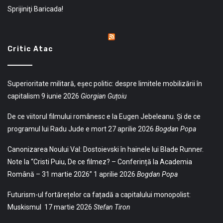
Sprijiniţi Baricada!
Critic Atac
Superioritate militară, eșec politic: despre limitele mobilizării în
capitalism
9 iunie 2026
Giorgian Guțoiu
De ce viitorul filmului românesc e la Eugen Jebeleanu. Și de ce
programul lui Radu Jude e mort
27 aprilie 2026
Bogdan Popa
Canonizarea Noului Val: Dostoievski în hainele lui Blade Runner.
Note la “Cristi Puiu, De ce filmez? – Conferință la Academia
Română – 31 martie 2026”
1 aprilie 2026
Bogdan Popa
Futurism-ul fortărețelor ca fațadă a capitalului monopolist:
Muskismul
17 martie 2026
Stefan Tiron