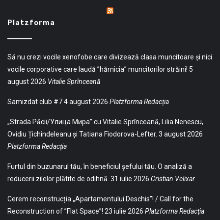
Platzforma
Să nu crezi vocile xenofobe care divizează clasa muncitoare și nici
vocile corporative care laudă ”hărnicia” muncitorilor străini!
5
august 2026
Vitalie Sprînceană
Samizdat club #7
4 august 2026
Platzforma Redacția
„Strada Păcii/Улица Мира” cu Vitalie Sprînceană, Lilia Nenescu,
Ovidiu Țichindeleanu și Tatiana Fiodorova-Lefter.
3 august 2026
Platzforma Redacția
Furtul din buzunarul tău, în beneficiul șefului tău. O analiză a
reducerii zilelor plătite de odihnă.
31 iulie 2026
Cristian Velixar
Cerem reconstrucția „Apartamentului Deschis”! / Call for the
Reconstruction of ”Flat Space”!
23 iulie 2026
Platzforma Redacția