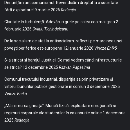
Denunțăm anticomunismul. Revendicăm dreptul la o societate
fără exploatare!
9 martie 2026
Redacția
Claritate în turbulență. Adevăruri grele pe calea cea mai grea
2
februarie 2026
Ovidiu Tichindeleanu
De la socialism de stat la antisocialism: reflecții pe marginea unei
povești periferice est-europene
12 ianuarie 2026
Vincze Enikö
S-a stricat și barajul Justiției. Ce mai vedem când infrastructurile
se strică?
12 decembrie 2025
Răzvan Papasima
Comunul trecutului industrial, dispariția sa prin privatizare și
viitorul bunurilor publice gestionate în comun
3 decembrie 2025
Vincze Enikö
„Mâini reci ca gheața”: Muncă fizică, exploatare emoțională și
regimuri corporale ale studenților în cazinourile online
1 decembrie
2025
Redacția