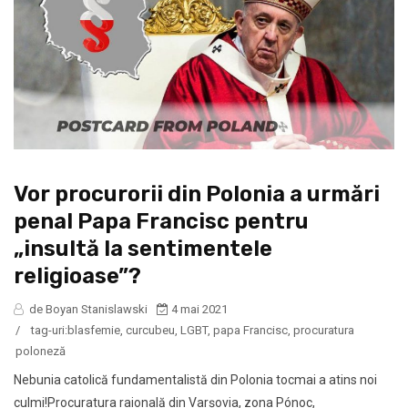
Vor procurorii din Polonia a urmări
penal Papa Francisc pentru
„insultă la sentimentele
religioase”?
de Boyan Stanislawski
4 mai 2021
/
tag-uri:
blasfemie
,
curcubeu
,
LGBT
,
papa Francisc
,
procuratura
poloneză
Nebunia catolică fundamentalistă din Polonia tocmai a atins noi
culmi!Procuratura raională din Varşovia, zona Pónoc,