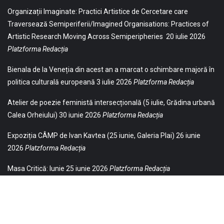
Organizații Imaginate: Practici Artistice de Cercetare care
Traversează Semiperiferii/Imagined Organisations: Practices of
Artistic Research Moving Across Semiperipheries
20 iulie 2026
Platzforma Redacția
Bienala de la Veneția din acest an a marcat o schimbare majoră în
politica culturală europeană
3 iulie 2026
Platzforma Redacția
Atelier de poezie feministă intersecțională (5 iulie, Grădina urbană
Calea Orheiului)
30 iunie 2026
Platzforma Redacția
Expoziția CÂMP de Ivan Kavtea (25 iunie, Galeria Plai)
26 iunie
2026
Platzforma Redacția
Masa Critică: Iunie
25 iunie 2026
Platzforma Redacția