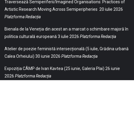
Traversează Semiperiferii/Imagined Organisations: Practices of
Artistic Research Moving Across Semiperipheries
20 iulie 2026
Platzforma Redacția
Bienala de la Veneția din acest an a marcat o schimbare majoră în
politica culturală europeană
3 iulie 2026
Platzforma Redacția
Atelier de poezie feministă intersecțională (5 iulie, Grădina urbană
Calea Orheiului)
30 iunie 2026
Platzforma Redacția
Expoziția CÂMP de Ivan Kavtea (25 iunie, Galeria Plai)
26 iunie
2026
Platzforma Redacția
© 2021 Toate drepturile sunt rezervate Editurii Baricada (Str.
William Gladston nr. 30, 1000, Sofia, Bulgaria). Utilizarea
neautorizată, parţială sau integrală, a textelor publicate aici este