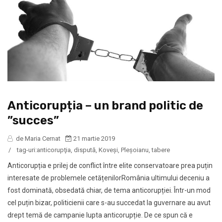
Anticorupția – un brand politic de
”succes”
de Maria Cernat
21 martie 2019
/
tag-uri:
anticorupţia
,
dispută
,
Koveşi
,
Pleşoianu
,
tabere
Anticorupția e prilej de conflict între elite conservatoare prea puțin
interesate de problemele cetățenilorRomânia ultimului deceniu a
fost dominată, obsedată chiar, de tema anticorupției. Într-un mod
cel puțin bizar, politicienii care s-au succedat la guvernare au avut
drept temă de campanie lupta anticorupție. De ce spun că e