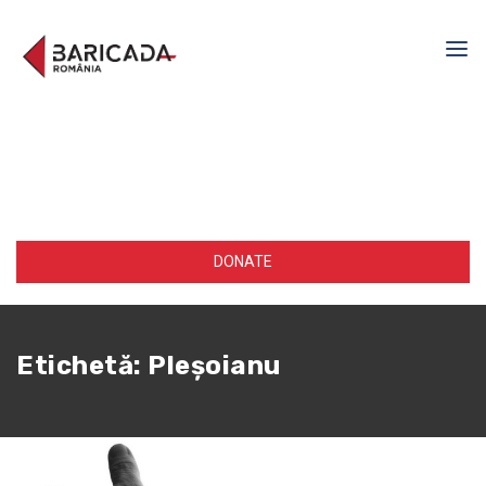
DONATE
Etichetă:
Pleşoianu