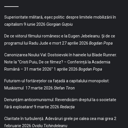
Superioritate militară, eșec politic: despre limitele mobilizării în
capitalism
9 iunie 2026
Giorgian Guțoiu
De ce viitorul filmului românesc e la Eugen Jebeleanu. Și de ce
programul lui Radu Jude e mort
27 aprilie 2026
Bogdan Popa
Canonizarea Noului Val: Dostoievski în hainele lui Blade Runner.
Note la “Cristi Puiu, De ce filmez? – Conferință la Academia
Română – 31 martie 2026”
1 aprilie 2026
Bogdan Popa
Futurism-ul fortărețelor ca fațadă a capitalului monopolist:
Muskismul
17 martie 2026
Stefan Tiron
Denunțăm anticomunismul. Revendicăm dreptul la o societate
fără exploatare!
9 martie 2026
Redacția
Claritate în turbulență. Adevăruri grele pe calea cea mai grea
2
februarie 2026
Ovidiu Tichindeleanu