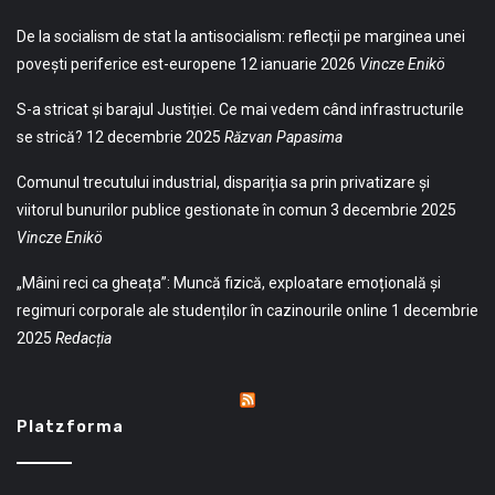
De la socialism de stat la antisocialism: reflecții pe marginea unei
povești periferice est-europene
12 ianuarie 2026
Vincze Enikö
S-a stricat și barajul Justiției. Ce mai vedem când infrastructurile
se strică?
12 decembrie 2025
Răzvan Papasima
Comunul trecutului industrial, dispariția sa prin privatizare și
viitorul bunurilor publice gestionate în comun
3 decembrie 2025
Vincze Enikö
„Mâini reci ca gheața”: Muncă fizică, exploatare emoțională și
regimuri corporale ale studenților în cazinourile online
1 decembrie
2025
Redacția
Platzforma