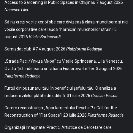
Access to Gardening in Public Spaces in Chișinău
7 august 2026
Nenescu Lilia
Să nu crezi vocile xenofobe care divizează clasa muncitoare și nici
vocile corporative care laudă ”hărnicia” muncitorilor străini!
5
august 2026
Vitalie Sprînceană
Samizdat club #7
4 august 2026
Platzforma Redacția
„Strada Păcii/Улица Мира” cu Vitalie Sprînceană, Lilia Nenescu,
Ovidiu Țichindeleanu și Tatiana Fiodorova-Lefter.
3 august 2026
Platzforma Redacția
Furtul din buzunarul tău, în beneficiul șefului tău. O analiză a
reducerii zilelor plătite de odihnă.
31 iulie 2026
Cristian Velixar
Cerem reconstrucția „Apartamentului Deschis”! / Call for the
Reconstruction of ”Flat Space”!
23 iulie 2026
Platzforma Redacția
Organizații Imaginate: Practici Artistice de Cercetare care