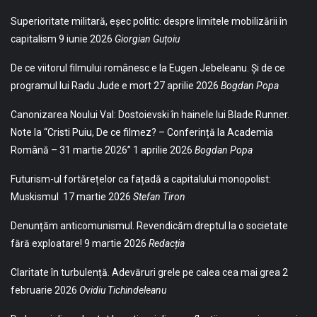
Superioritate militară, eșec politic: despre limitele mobilizării în
capitalism
9 iunie 2026
Giorgian Guțoiu
De ce viitorul filmului românesc e la Eugen Jebeleanu. Și de ce
programul lui Radu Jude e mort
27 aprilie 2026
Bogdan Popa
Canonizarea Noului Val: Dostoievski în hainele lui Blade Runner.
Note la “Cristi Puiu, De ce filmez? – Conferință la Academia
Română – 31 martie 2026”
1 aprilie 2026
Bogdan Popa
Futurism-ul fortărețelor ca fațadă a capitalului monopolist:
Muskismul
17 martie 2026
Stefan Tiron
Denunțăm anticomunismul. Revendicăm dreptul la o societate
fără exploatare!
9 martie 2026
Redacția
Claritate în turbulență. Adevăruri grele pe calea cea mai grea
2
februarie 2026
Ovidiu Tichindeleanu