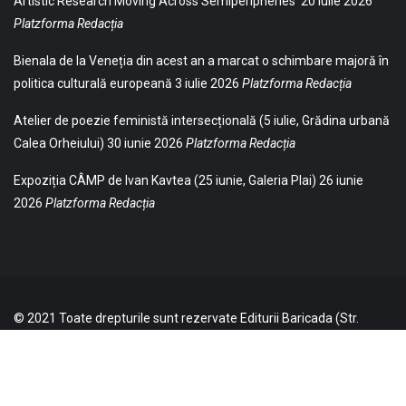
Artistic Research Moving Across Semiperipheries
20 iulie 2026
Platzforma Redacția
Bienala de la Veneția din acest an a marcat o schimbare majoră în
politica culturală europeană
3 iulie 2026
Platzforma Redacția
Atelier de poezie feministă intersecțională (5 iulie, Grădina urbană
Calea Orheiului)
30 iunie 2026
Platzforma Redacția
Expoziția CÂMP de Ivan Kavtea (25 iunie, Galeria Plai)
26 iunie
2026
Platzforma Redacția
© 2021 Toate drepturile sunt rezervate Editurii Baricada (Str.
William Gladston nr. 30, 1000, Sofia, Bulgaria). Utilizarea
neautorizată, parţială sau integrală, a textelor publicate aici este
strict interzisă și va fi pedepsită ca încălcare a drepturilor de autor