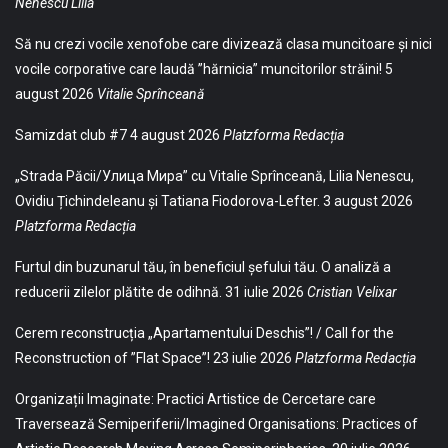
Nenescu Lilia
Să nu crezi vocile xenofobe care divizează clasa muncitoare și nici
vocile corporative care laudă ”hărnicia” muncitorilor străini!
5
august 2026
Vitalie Sprînceană
Samizdat club #7
4 august 2026
Platzforma Redacția
„Strada Păcii/Улица Мира” cu Vitalie Sprînceană, Lilia Nenescu,
Ovidiu Țichindeleanu și Tatiana Fiodorova-Lefter.
3 august 2026
Platzforma Redacția
Furtul din buzunarul tău, în beneficiul șefului tău. O analiză a
reducerii zilelor plătite de odihnă.
31 iulie 2026
Cristian Velixar
Cerem reconstrucția „Apartamentului Deschis”! / Call for the
Reconstruction of ”Flat Space”!
23 iulie 2026
Platzforma Redacția
Organizații Imaginate: Practici Artistice de Cercetare care
Traversează Semiperiferii/Imagined Organisations: Practices of