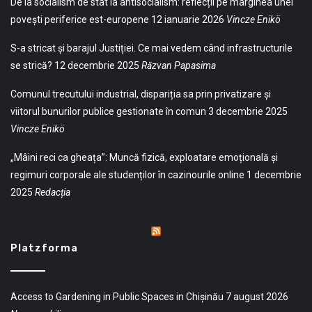
De la socialism de stat la antisocialism: reflecții pe marginea unei
povești periferice est-europene
12 ianuarie 2026
Vincze Enikö
S-a stricat și barajul Justiției. Ce mai vedem când infrastructurile
se strică?
12 decembrie 2025
Răzvan Papasima
Comunul trecutului industrial, dispariția sa prin privatizare și
viitorul bunurilor publice gestionate în comun
3 decembrie 2025
Vincze Enikö
„Mâini reci ca gheața”: Muncă fizică, exploatare emoțională și
regimuri corporale ale studenților în cazinourile online
1 decembrie
2025
Redacția
Platzforma
Access to Gardening in Public Spaces in Chișinău
7 august 2026