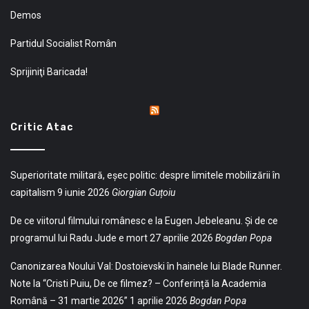
Demos
Partidul Socialist Român
Sprijiniţi Baricada!
Critic Atac
Superioritate militară, eșec politic: despre limitele mobilizării în
capitalism
9 iunie 2026
Giorgian Guțoiu
De ce viitorul filmului românesc e la Eugen Jebeleanu. Și de ce
programul lui Radu Jude e mort
27 aprilie 2026
Bogdan Popa
Canonizarea Noului Val: Dostoievski în hainele lui Blade Runner.
Note la “Cristi Puiu, De ce filmez? – Conferință la Academia
Română – 31 martie 2026”
1 aprilie 2026
Bogdan Popa