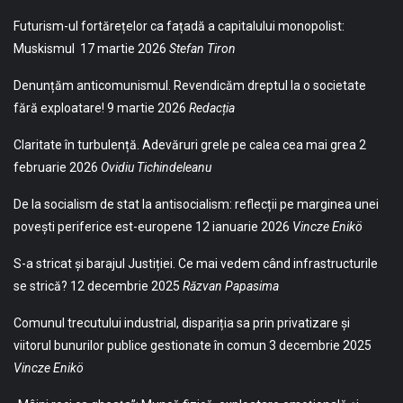
Futurism-ul fortărețelor ca fațadă a capitalului monopolist:
Muskismul
17 martie 2026
Stefan Tiron
Denunțăm anticomunismul. Revendicăm dreptul la o societate
fără exploatare!
9 martie 2026
Redacția
Claritate în turbulență. Adevăruri grele pe calea cea mai grea
2
februarie 2026
Ovidiu Tichindeleanu
De la socialism de stat la antisocialism: reflecții pe marginea unei
povești periferice est-europene
12 ianuarie 2026
Vincze Enikö
S-a stricat și barajul Justiției. Ce mai vedem când infrastructurile
se strică?
12 decembrie 2025
Răzvan Papasima
Comunul trecutului industrial, dispariția sa prin privatizare și
viitorul bunurilor publice gestionate în comun
3 decembrie 2025
Vincze Enikö