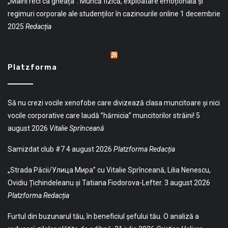
„Mâini reci ca gheața”: Muncă fizică, exploatare emoțională și
regimuri corporale ale studenților în cazinourile online
1 decembrie
2025
Redacția
Platzforma
Să nu crezi vocile xenofobe care divizează clasa muncitoare și nici
vocile corporative care laudă ”hărnicia” muncitorilor străini!
5
august 2026
Vitalie Sprînceană
Samizdat club #7
4 august 2026
Platzforma Redacția
„Strada Păcii/Улица Мира” cu Vitalie Sprînceană, Lilia Nenescu,
Ovidiu Țichindeleanu și Tatiana Fiodorova-Lefter.
3 august 2026
Platzforma Redacția
Furtul din buzunarul tău, în beneficiul șefului tău. O analiză a