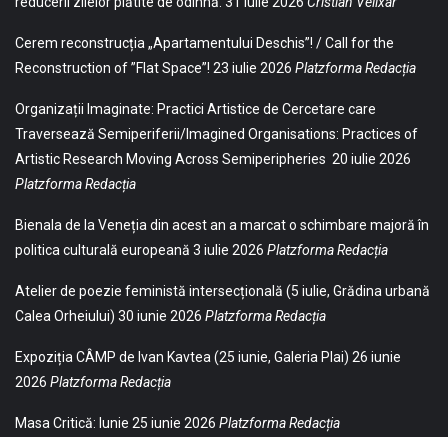
reducerii zilelor plătite de odihnă.
31 iulie 2026
Cristian Velixar
Cerem reconstrucția „Apartamentului Deschis”! / Call for the
Reconstruction of ”Flat Space”!
23 iulie 2026
Platzforma Redacția
Organizații Imaginate: Practici Artistice de Cercetare care
Traversează Semiperiferii/Imagined Organisations: Practices of
Artistic Research Moving Across Semiperipheries
20 iulie 2026
Platzforma Redacția
Bienala de la Veneția din acest an a marcat o schimbare majoră în
politica culturală europeană
3 iulie 2026
Platzforma Redacția
Atelier de poezie feministă intersecțională (5 iulie, Grădina urbană
Calea Orheiului)
30 iunie 2026
Platzforma Redacția
Expoziția CÂMP de Ivan Kavtea (25 iunie, Galeria Plai)
26 iunie
2026
Platzforma Redacția
Masa Critică: Iunie
25 iunie 2026
Platzforma Redacția