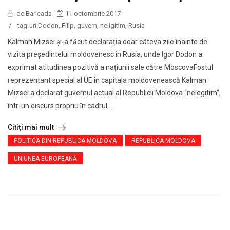
de Baricada
11 octombrie 2017
/
tag-uri:
Dodon
,
Filip
,
guvern
,
neligitim
,
Rusia
Kalman Mizsei și-a făcut declarația doar câteva zile înainte de
vizita președintelui moldovenesc în Rusia, unde Igor Dodon a
exprimat atitudinea pozitivă a națiunii sale către MoscovaFostul
reprezentant special al UE în capitala moldovenească Kalman
Mizsei a declarat guvernul actual al Republicii Moldova “nelegitim”,
într-un discurs propriu în cadrul...
Citiți mai mult
POLITICA DIN REPUBLICA MOLDOVA
REPUBLICA MOLDOVA
UNIUNEA EUROPEANĂ