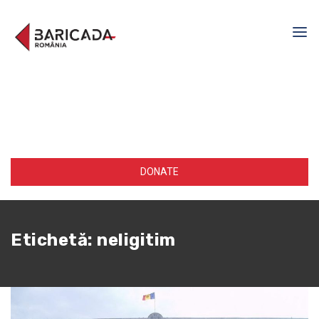
DONATE
Etichetă:
neligitim