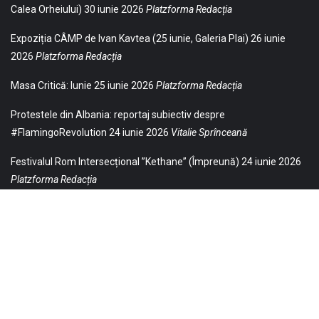
Calea Orheiului)
30 iunie 2026
Platzforma Redacția
Expoziția CÂMP de Ivan Kavtea (25 iunie, Galeria Plai)
26 iunie
2026
Platzforma Redacția
Masa Critică: Iunie
25 iunie 2026
Platzforma Redacția
Protestele din Albania: reportaj subiectiv despre
#FlamingoRevolution
24 iunie 2026
Vitalie Sprînceană
Festivalul Rom Intersecțional ”Kethane” (Împreună)
24 iunie 2026
Platzforma Redacția
© 2021 Toate drepturile sunt rezervate Editurii Baricada (Str.
William Gladston nr. 30, 1000, Sofia, Bulgaria). Utilizarea
neautorizată, parţială sau integrală, a textelor publicate aici este