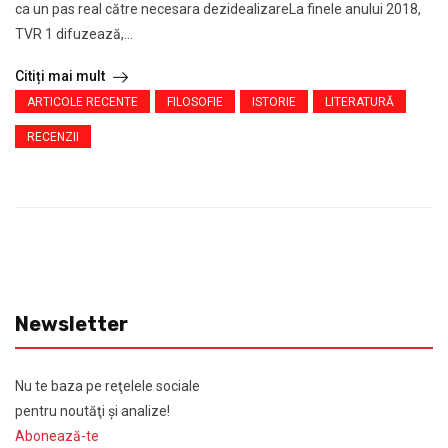
ca un pas real către necesara dezidealizareLa finele anului 2018,
TVR 1 difuzează,...
Citiți mai mult
ARTICOLE RECENTE
FILOSOFIE
ISTORIE
LITERATURĂ
RECENZII
Newsletter
Nu te baza pe reţelele sociale
pentru noutăţi şi analize!
Abonează-te