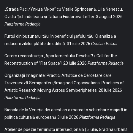
„Strada Păcii/Улица Мира” cu Vitalie Sprînceană, Lilia Nenescu,
Ovidiu Țichindeleanu și Tatiana Fiodorova-Lefter.
3 august 2026
Platzforma Redacția
Furtul din buzunarul tău, în beneficiul șefului tău. O analiză a
reducerii zilelor plătite de odihnă.
31 iulie 2026
Cristian Velixar
Cerem reconstrucția „Apartamentului Deschis”! / Call for the
Reconstruction of ”Flat Space”!
23 iulie 2026
Platzforma Redacția
Organizații Imaginate: Practici Artistice de Cercetare care
Traversează Semiperiferii/Imagined Organisations: Practices of
Artistic Research Moving Across Semiperipheries
20 iulie 2026
Platzforma Redacția
Bienala de la Veneția din acest an a marcat o schimbare majoră în
politica culturală europeană
3 iulie 2026
Platzforma Redacția
Atelier de poezie feministă intersecțională (5 iulie, Grădina urbană