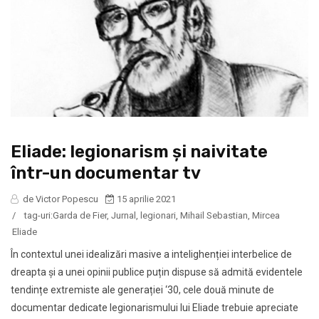
Eliade: legionarism și naivitate
într-un documentar tv
de Victor Popescu
15 aprilie 2021
/
tag-uri:
Garda de Fier
,
Jurnal
,
legionari
,
Mihail Sebastian
,
Mircea
Eliade
În contextul unei idealizări masive a intelighenției interbelice de
dreapta și a unei opinii publice puțin dispuse să admită evidentele
tendințe extremiste ale generației ‘30, cele două minute de
documentar dedicate legionarismului lui Eliade trebuie apreciate