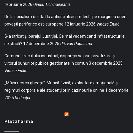
februarie 2026
Ovidiu Tichindeleanu
De la socialism de stat la antisocialism: reflecții pe marginea unei
povești periferice est-europene
12 ianuarie 2026
Vincze Enikö
S-a stricat și barajul Justiției. Ce mai vedem când infrastructurile
se strică?
12 decembrie 2025
Răzvan Papasima
Comunul trecutului industrial, dispariția sa prin privatizare și
viitorul bunurilor publice gestionate în comun
3 decembrie 2025
Vincze Enikö
„Mâini reci ca gheața”: Muncă fizică, exploatare emoțională și
regimuri corporale ale studenților în cazinourile online
1 decembrie
2025
Redacția
Platzforma