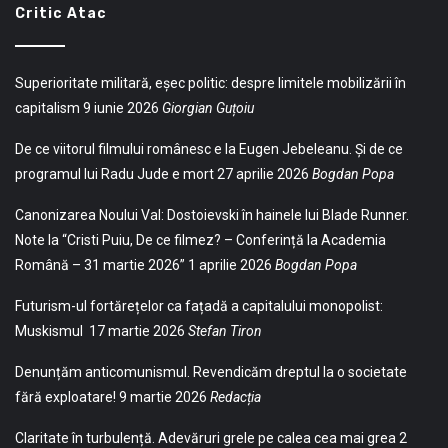
Critic Atac
Superioritate militară, eșec politic: despre limitele mobilizării în
capitalism
9 iunie 2026
Giorgian Guțoiu
De ce viitorul filmului românesc e la Eugen Jebeleanu. Și de ce
programul lui Radu Jude e mort
27 aprilie 2026
Bogdan Popa
Canonizarea Noului Val: Dostoievski în hainele lui Blade Runner.
Note la “Cristi Puiu, De ce filmez? – Conferință la Academia
Română – 31 martie 2026”
1 aprilie 2026
Bogdan Popa
Futurism-ul fortărețelor ca fațadă a capitalului monopolist:
Muskismul
17 martie 2026
Stefan Tiron
Denunțăm anticomunismul. Revendicăm dreptul la o societate
fără exploatare!
9 martie 2026
Redacția
Claritate în turbulență. Adevăruri grele pe calea cea mai grea
2