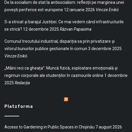
De la socialism de stat la antisocialism: reflecții pe marginea unei
povești periferice est-europene
12 ianuarie 2026
Vincze Enikö
S-a stricat și barajul Justiției. Ce mai vedem când infrastructurile
se strică?
12 decembrie 2025
Răzvan Papasima
Comunul trecutului industrial, dispariția sa prin privatizare și
viitorul bunurilor publice gestionate în comun
3 decembrie 2025
Vincze Enikö
„Mâini reci ca gheața”: Muncă fizică, exploatare emoțională și
regimuri corporale ale studenților în cazinourile online
1 decembrie
2025
Redacția
Platzforma
Access to Gardening in Public Spaces in Chișinău
7 august 2026