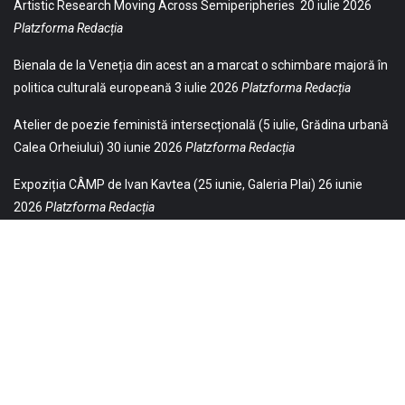
Artistic Research Moving Across Semiperipheries
20 iulie 2026
Platzforma Redacția
Bienala de la Veneția din acest an a marcat o schimbare majoră în
politica culturală europeană
3 iulie 2026
Platzforma Redacția
Atelier de poezie feministă intersecțională (5 iulie, Grădina urbană
Calea Orheiului)
30 iunie 2026
Platzforma Redacția
Expoziția CÂMP de Ivan Kavtea (25 iunie, Galeria Plai)
26 iunie
2026
Platzforma Redacția
© 2021 Toate drepturile sunt rezervate Editurii Baricada (Str.
William Gladston nr. 30, 1000, Sofia, Bulgaria). Utilizarea
neautorizată, parţială sau integrală, a textelor publicate aici este
strict interzisă și va fi pedepsită ca încălcare a drepturilor de autor