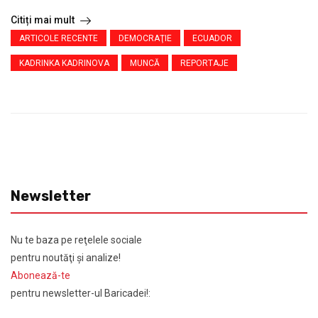
Citiți mai mult
ARTICOLE RECENTE
DEMOCRAŢIE
ECUADOR
KADRINKA KADRINOVA
MUNCĂ
REPORTAJE
Newsletter
Nu te baza pe reţelele sociale
pentru noutăţi şi analize!
Abonează-te
pentru newsletter-ul Baricadei!: