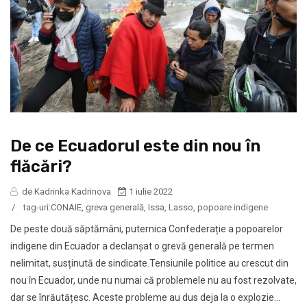
De ce Ecuadorul este din nou în
flăcări?
de Kadrinka Kadrinova
1 iulie 2022
/
tag-uri:
CONAIE
,
greva generală
,
Issa
,
Lasso
,
popoare indigene
De peste două săptămâni, puternica Confederație a popoarelor
indigene din Ecuador a declanșat o grevă generală pe termen
nelimitat, susținută de sindicate.Tensiunile politice au crescut din
nou în Ecuador, unde nu numai că problemele nu au fost rezolvate,
dar se înrăutățesc. Aceste probleme au dus deja la o explozie...