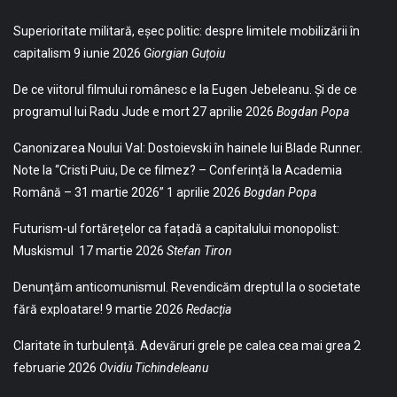
Superioritate militară, eșec politic: despre limitele mobilizării în
capitalism
9 iunie 2026
Giorgian Guțoiu
De ce viitorul filmului românesc e la Eugen Jebeleanu. Și de ce
programul lui Radu Jude e mort
27 aprilie 2026
Bogdan Popa
Canonizarea Noului Val: Dostoievski în hainele lui Blade Runner.
Note la “Cristi Puiu, De ce filmez? – Conferință la Academia
Română – 31 martie 2026”
1 aprilie 2026
Bogdan Popa
Futurism-ul fortărețelor ca fațadă a capitalului monopolist:
Muskismul
17 martie 2026
Stefan Tiron
Denunțăm anticomunismul. Revendicăm dreptul la o societate
fără exploatare!
9 martie 2026
Redacția
Claritate în turbulență. Adevăruri grele pe calea cea mai grea
2
februarie 2026
Ovidiu Tichindeleanu