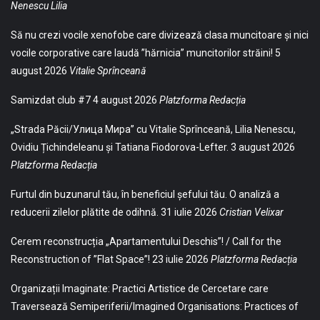
Nenescu Lilia
Să nu crezi vocile xenofobe care divizează clasa muncitoare și nici
vocile corporative care laudă ”hărnicia” muncitorilor străini!
5
august 2026
Vitalie Sprînceană
Samizdat club #7
4 august 2026
Platzforma Redacția
„Strada Păcii/Улица Мира” cu Vitalie Sprînceană, Lilia Nenescu,
Ovidiu Țichindeleanu și Tatiana Fiodorova-Lefter.
3 august 2026
Platzforma Redacția
Furtul din buzunarul tău, în beneficiul șefului tău. O analiză a
reducerii zilelor plătite de odihnă.
31 iulie 2026
Cristian Velixar
Cerem reconstrucția „Apartamentului Deschis”! / Call for the
Reconstruction of ”Flat Space”!
23 iulie 2026
Platzforma Redacția
Organizații Imaginate: Practici Artistice de Cercetare care
Traversează Semiperiferii/Imagined Organisations: Practices of