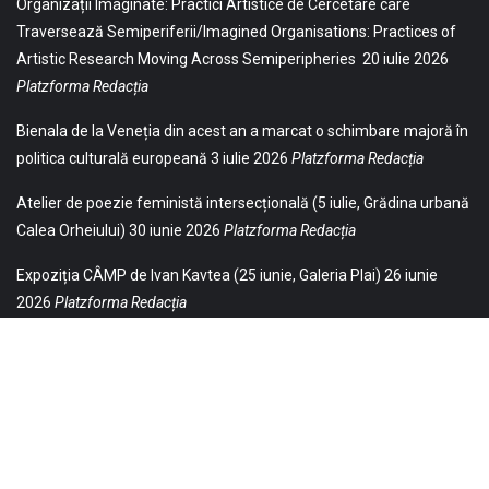
Organizații Imaginate: Practici Artistice de Cercetare care
Traversează Semiperiferii/Imagined Organisations: Practices of
Artistic Research Moving Across Semiperipheries
20 iulie 2026
Platzforma Redacția
Bienala de la Veneția din acest an a marcat o schimbare majoră în
politica culturală europeană
3 iulie 2026
Platzforma Redacția
Atelier de poezie feministă intersecțională (5 iulie, Grădina urbană
Calea Orheiului)
30 iunie 2026
Platzforma Redacția
Expoziția CÂMP de Ivan Kavtea (25 iunie, Galeria Plai)
26 iunie
2026
Platzforma Redacția
© 2021 Toate drepturile sunt rezervate Editurii Baricada (Str.
William Gladston nr. 30, 1000, Sofia, Bulgaria). Utilizarea