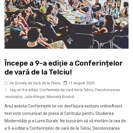
Începe a 9-a ediţie a Conferințelor
de vară de la Telciu!
de Şcoala de Vară de la Telciu
11 august 2020
/
tag-uri:
9-a ediţie
,
Conferineţe de Vară de la Telciu
,
Decolonizarea
revoluţiilor
,
Julie Klinger
,
Manuelă Boatcă
Anul acesta Conferinţele se vor desfăşura exclusiv onlineAcest
text este comunicat de presă al Centrului pentru Studierea
Modernităţii şi a Lumii Rurale. Ne bucurăm să vă invităm la cea de-
a 9-a ediţie a Conferințelor de vară de la Telciu: Decolonizarea