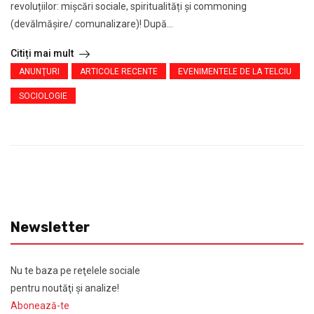
revoluțiilor: mișcări sociale, spiritualități și commoning
(devălmășire/ comunalizare)! După...
Citiți mai mult
ANUNŢURI
ARTICOLE RECENTE
EVENIMENTELE DE LA TELCIU
SOCIOLOGIE
Newsletter
Nu te baza pe reţelele sociale
pentru noutăţi şi analize!
Abonează-te