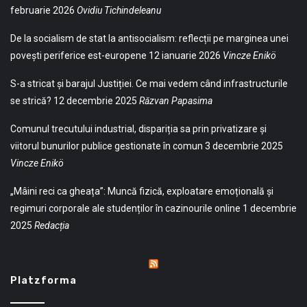
februarie 2026
Ovidiu Tichindeleanu
De la socialism de stat la antisocialism: reflecții pe marginea unei
povești periferice est-europene
12 ianuarie 2026
Vincze Enikö
S-a stricat și barajul Justiției. Ce mai vedem când infrastructurile
se strică?
12 decembrie 2025
Răzvan Papasima
Comunul trecutului industrial, dispariția sa prin privatizare și
viitorul bunurilor publice gestionate în comun
3 decembrie 2025
Vincze Enikö
„Mâini reci ca gheața”: Muncă fizică, exploatare emoțională și
regimuri corporale ale studenților în cazinourile online
1 decembrie
2025
Redacția
Platzforma