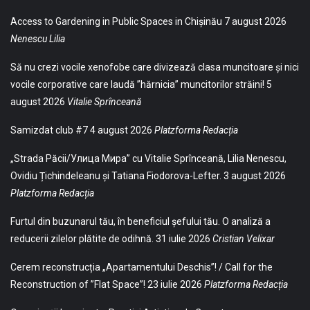
Access to Gardening in Public Spaces in Chișinău
7 august 2026
Nenescu Lilia
Să nu crezi vocile xenofobe care divizează clasa muncitoare și nici
vocile corporative care laudă ”hărnicia” muncitorilor străini!
5
august 2026
Vitalie Sprînceană
Samizdat club #7
4 august 2026
Platzforma Redacția
„Strada Păcii/Улица Мира” cu Vitalie Sprînceană, Lilia Nenescu,
Ovidiu Țichindeleanu și Tatiana Fiodorova-Lefter.
3 august 2026
Platzforma Redacția
Furtul din buzunarul tău, în beneficiul șefului tău. O analiză a
reducerii zilelor plătite de odihnă.
31 iulie 2026
Cristian Velixar
Cerem reconstrucția „Apartamentului Deschis”! / Call for the
Reconstruction of ”Flat Space”!
23 iulie 2026
Platzforma Redacția