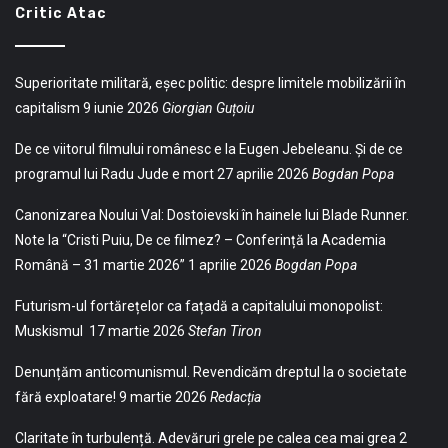
Critic Atac
Superioritate militară, eșec politic: despre limitele mobilizării în
capitalism
9 iunie 2026
Giorgian Guțoiu
De ce viitorul filmului românesc e la Eugen Jebeleanu. Și de ce
programul lui Radu Jude e mort
27 aprilie 2026
Bogdan Popa
Canonizarea Noului Val: Dostoievski în hainele lui Blade Runner.
Note la “Cristi Puiu, De ce filmez? – Conferință la Academia
Română – 31 martie 2026”
1 aprilie 2026
Bogdan Popa
Futurism-ul fortărețelor ca fațadă a capitalului monopolist:
Muskismul
17 martie 2026
Stefan Tiron
Denunțăm anticomunismul. Revendicăm dreptul la o societate
fără exploatare!
9 martie 2026
Redacția
Claritate în turbulență. Adevăruri grele pe calea cea mai grea
2