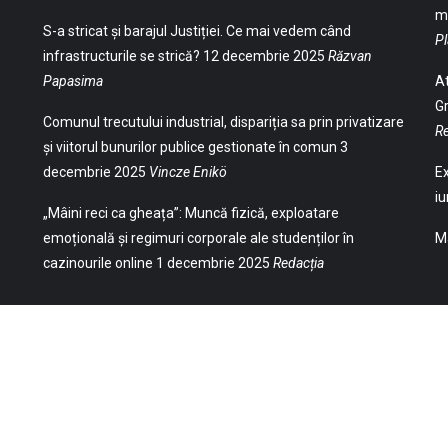
ma
S-a stricat și barajul Justiției. Ce mai vedem când
Pl
infrastructurile se strică?
12 decembrie 2025
Răzvan
Papasima
At
Gr
Comunul trecutului industrial, dispariția sa prin privatizare
Re
și viitorul bunurilor publice gestionate în comun
3
decembrie 2025
Vincze Enikö
Ex
iu
„Mâini reci ca gheața”: Muncă fizică, exploatare
emoțională și regimuri corporale ale studenților în
Ma
cazinourile online
1 decembrie 2025
Redacția
(Str. William Gladston nr. 30, 1000, Sofia,