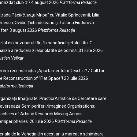
amizdat club #7
4 august 2026
Platzforma Redacția
trada Păcii/Улица Мира” cu Vitalie Sprînceană, Lilia
nescu, Ovidiu Țichindeleanu și Tatiana Fiodorova-
fter.
3 august 2026
Platzforma Redacția
rtul din buzunarul tău, în beneficiul șefului tău. O
aliză a reducerii zilelor plătite de odihnă.
31 iulie 2026
istian Velixar
rem reconstrucția „Apartamentului Deschis”! / Call for
e Reconstruction of ”Flat Space”!
23 iulie 2026
atzforma Redacția
ganizații Imaginate: Practici Artistice de Cercetare care
aversează Semiperiferii/Imagined Organisations:
actices of Artistic Research Moving Across
emiperipheries
20 iulie 2026
Platzforma Redacția
enala de la Veneția din acest an a marcat o schimbare