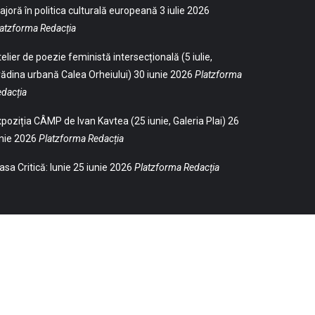
joră în politica culturală europeană
3 iulie 2026
atzforma Redacția
elier de poezie feministă intersecțională (5 iulie,
ădina urbană Calea Orheiului)
30 iunie 2026
Platzforma
dacția
poziția CÂMP de Ivan Kavtea (25 iunie, Galeria Plai)
26
nie 2026
Platzforma Redacția
sa Critică: Iunie
25 iunie 2026
Platzforma Redacția