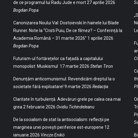
de ce programul lui Radu Jude e mort
27 aprilie 2026
S
Bogdan Popa
„S
Canonizarea Noului Val: Dostoievski în hainele lui Blade
Ne
Runner. Note la “Cristi Puiu, De ce filmez? – Conferință la
Le
Academia Română – 31 martie 2026”
1 aprilie 2026
Fu
Bogdan Popa
an
Futurism-ul fortărețelor ca fațadă a capitalului
Cr
monopolist: Muskismul
17 martie 2026
Stefan Tiron
Ce
Denunțăm anticomunismul. Revendicăm dreptul la o
th
societate fără exploatare!
9 martie 2026
Redacția
Pl
Claritate în turbulență. Adevăruri grele pe calea cea mai
Or
grea
2 februarie 2026
Ovidiu Tichindeleanu
Tr
Pr
De la socialism de stat la antisocialism: reflecții pe
S
marginea unei povești periferice est-europene
12
ianuarie 2026
Vincze Enikö
Bi