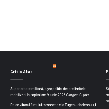
Critic Atac
P
Superioritate militară, eșec politic: despre limitele
Să
mobilizării în capitalism
9 iunie 2026
Giorgian Guțoiu
mu
mu
De ce viitorul filmului românesc e la Eugen Jebeleanu. Și