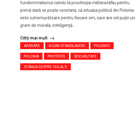
fundemntalismul catolic la prostituţia militaristăNu pentru
primă dată se poate constata, că situaţia politică din Polonia
este cutremurătoare pentru fiecare om, care are cel puţin un
gram de morală, inteligenţă...
Citiți mai mult
APĂRARE
BOIAN STANISLAWSKI
POLEMICI
POLONIA
PROTESTE
SEXUALITATE
STÂNGA DESPRE CEILALȚI