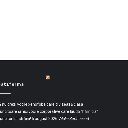
latzforma
 nu crezi vocile xenofobe care divizează clasa
ncitoare și nici vocile corporative care laudă ”hărnicia”
ncitorilor străini!
5 august 2026
Vitalie Sprînceană