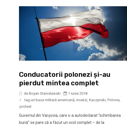
Conducatorii polonezi şi-au
pierdut mintea complet
de Boyan Stanislawski
1 iunie 2018
/
tag-uri:
baza militară americană
,
invalizi
,
Kaczynski
,
Polonia
,
protest
Guvernul din Varşovia, care s-a autodeclarat ”schimbarea
bună” se pare că a făcut un ocol complet – de la