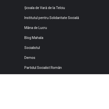
Şcoala de Vară de la Telciu
Institutul pentru Solidaritate Socială
Mâna de Lucru
Blog Mahala
Socialistul
Demos
Partidul Socialist Român
Sprijiniţi Baricada!
© 2021 Toate drepturile sunt rezervate Editurii Baricada 