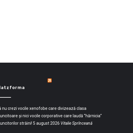
latzforma
 nu crezi vocile xenofobe care divizează clasa
ncitoare și nici vocile corporative care laudă ”hărnicia”
ncitorilor străini!
5 august 2026
Vitalie Sprînceană