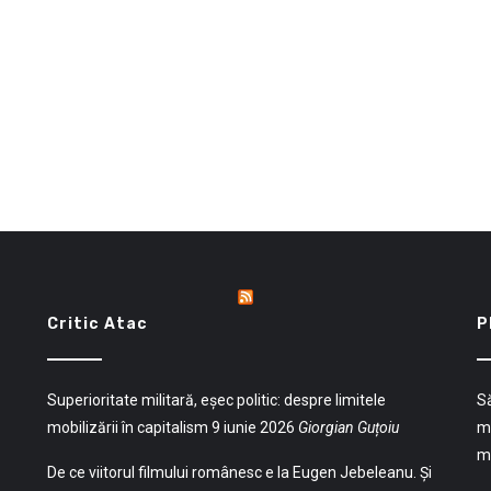
Critic Atac
P
Superioritate militară, eșec politic: despre limitele
Să
mobilizării în capitalism
9 iunie 2026
Giorgian Guțoiu
mu
mu
De ce viitorul filmului românesc e la Eugen Jebeleanu. Și