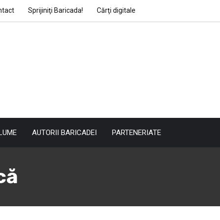
ntact
Sprijiniţi Baricada!
Cărţi digitale
LUME
AUTORII BARICADEI
PARTENERIATE
că