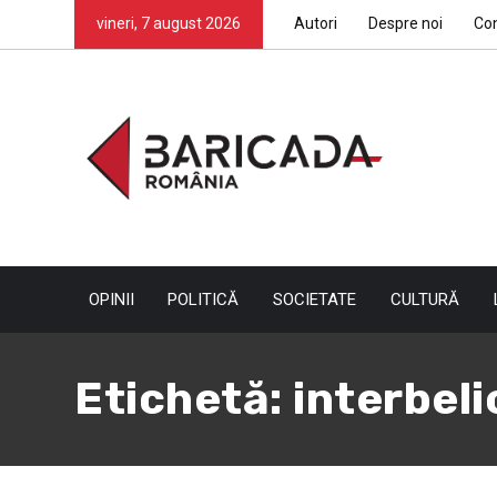
vineri, 7 august 2026
Autori
Despre noi
Co
OPINII
POLITICĂ
SOCIETATE
CULTURĂ
Etichetă:
interbeli