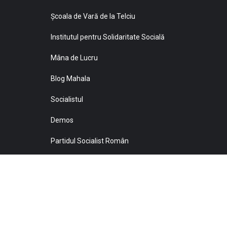
Şcoala de Vară de la Telciu
Institutul pentru Solidaritate Socială
Mâna de Lucru
Blog Mahala
Socialistul
Demos
Partidul Socialist Român
Sprijiniţi Baricada!
© 2021 Toate drepturile sunt rezervate Editurii Baricada 