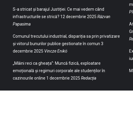
ma
S-a stricat și barajul Justiției. Ce mai vedem când
Pl
infrastructurile se strică?
12 decembrie 2025
Răzvan
Papasima
At
Gr
Comunul trecutului industrial, dispariția sa prin privatizare
Re
și viitorul bunurilor publice gestionate în comun
3
decembrie 2025
Vincze Enikö
Ex
iu
„Mâini reci ca gheața”: Muncă fizică, exploatare
emoțională și regimuri corporale ale studenților în
Ma
cazinourile online
1 decembrie 2025
Redacția
(Str. William Gladston nr. 30, 1000, Sofia,