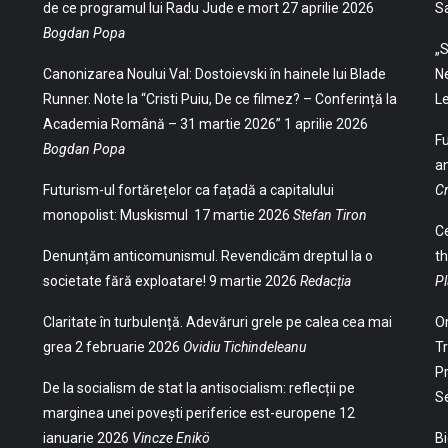
de ce programul lui Radu Jude e mort
27 aprilie 2026
S
Bogdan Popa
„S
Canonizarea Noului Val: Dostoievski în hainele lui Blade
Ne
Runner. Note la “Cristi Puiu, De ce filmez? – Conferință la
Le
Academia Română – 31 martie 2026”
1 aprilie 2026
Fu
Bogdan Popa
an
Futurism-ul fortărețelor ca fațadă a capitalului
Cr
monopolist: Muskismul
17 martie 2026
Stefan Tiron
Ce
Denunțăm anticomunismul. Revendicăm dreptul la o
th
societate fără exploatare!
9 martie 2026
Redacția
Pl
Claritate în turbulență. Adevăruri grele pe calea cea mai
Or
grea
2 februarie 2026
Ovidiu Tichindeleanu
Tr
Pr
De la socialism de stat la antisocialism: reflecții pe
S
marginea unei povești periferice est-europene
12
ianuarie 2026
Vincze Enikö
Bi