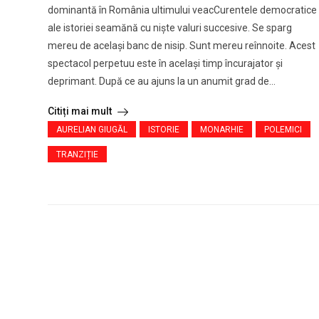
dominantă în România ultimului veacCurentele democratice
ale istoriei seamănă cu niște valuri succesive. Se sparg
mereu de același banc de nisip. Sunt mereu reînnoite. Acest
spectacol perpetuu este în același timp încurajator și
deprimant. După ce au ajuns la un anumit grad de...
Citiți mai mult
AURELIAN GIUGĂL
ISTORIE
MONARHIE
POLEMICI
TRANZIȚIE