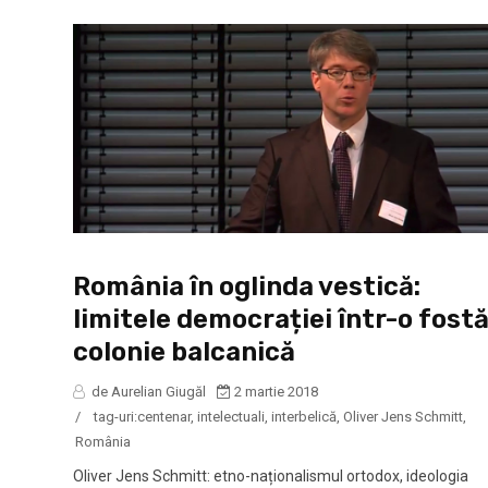
România în oglinda vestică:
limitele democrației într-o fost
colonie balcanică
de Aurelian Giugăl
2 martie 2018
/
tag-uri:
centenar
,
intelectuali
,
interbelică
,
Oliver Jens Schmitt
,
România
Oliver Jens Schmitt: etno-naționalismul ortodox, ideologia