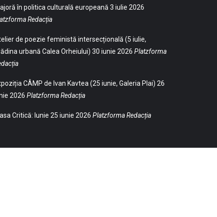
joră în politica culturală europeană
3 iulie 2026
atzforma Redacția
elier de poezie feministă intersecțională (5 iulie,
ădina urbană Calea Orheiului)
30 iunie 2026
Platzforma
dacția
poziția CÂMP de Ivan Kavtea (25 iunie, Galeria Plai)
26
nie 2026
Platzforma Redacția
sa Critică: Iunie
25 iunie 2026
Platzforma Redacția