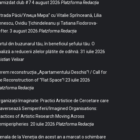
amizdat club #7
4 august 2026
Platzforma Redacția
trada Păcii/Улица Мира” cu Vitalie Sprînceană, Lilia
nescu, Ovidiu Țichindeleanu și Tatiana Fiodorova-
fter.
3 august 2026
Platzforma Redacția
rtul din buzunarul tău, în beneficiul șefului tău. O
aliză a reducerii zilelor plătite de odihnă.
31 iulie 2026
istian Velixar
rem reconstrucția „Apartamentului Deschis”! / Call for
e Reconstruction of ”Flat Space”!
23 iulie 2026
atzforma Redacția
ganizații Imaginate: Practici Artistice de Cercetare care
aversează Semiperiferii/Imagined Organisations:
actices of Artistic Research Moving Across
emiperipheries
20 iulie 2026
Platzforma Redacția
enala de la Veneția din acest an a marcat o schimbare