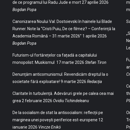
de ce programul lui Radu Jude e mort
27 aprilie 2026
mu
Bogdan Popa
mu
Canonizarea Noului Val: Dostoievski în hainele lui Blade
S
Runner. Note la “Cristi Puiu, De ce filmez? – Conferință la
„S
Academia Română – 31 martie 2026”
1 aprilie 2026
Ne
Bogdan Popa
Le
Futurism-ul fortărețelor ca fațadă a capitalului
Fu
monopolist: Muskismul
17 martie 2026
Stefan Tiron
an
Denunțăm anticomunismul. Revendicăm dreptul la o
Cr
societate fără exploatare!
9 martie 2026
Redacția
Ce
Claritate în turbulență. Adevăruri grele pe calea cea mai
th
grea
2 februarie 2026
Ovidiu Tichindeleanu
Pl
De la socialism de stat la antisocialism: reflecții pe
Or
marginea unei povești periferice est-europene
12
Tr
ianuarie 2026
Vincze Enikö
Pr