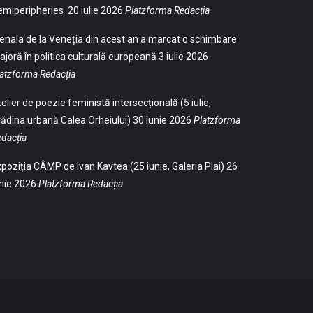
emiperipheries
20 iulie 2026
Platzforma Redacția
enala de la Veneția din acest an a marcat o schimbare
joră în politica culturală europeană
3 iulie 2026
atzforma Redacția
elier de poezie feministă intersecțională (5 iulie,
ădina urbană Calea Orheiului)
30 iunie 2026
Platzforma
dacția
poziția CÂMP de Ivan Kavtea (25 iunie, Galeria Plai)
26
nie 2026
Platzforma Redacția