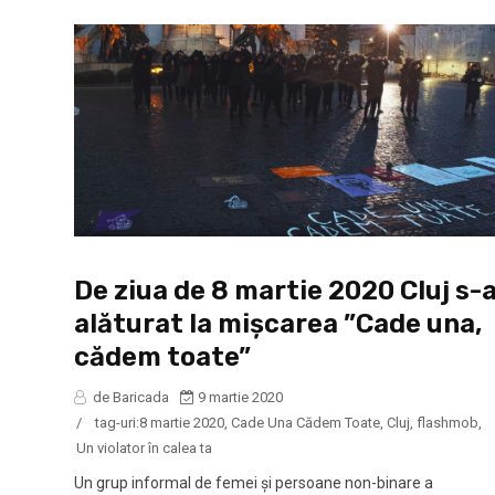
De ziua de 8 martie 2020 Cluj s-
alăturat la mişcarea ”Cade una,
cădem toate”
de Baricada
9 martie 2020
/
tag-uri:
8 martie 2020
,
Cade Una Cădem Toate
,
Cluj
,
flashmob
,
Un violator în calea ta
Un grup informal de femei şi persoane non-binare a