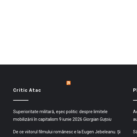
Critic Atac
P
Superioritate militară, eșec politic: despre limitele
Ac
mobilizării în capitalism
9 iunie 2026
Giorgian Guțoiu
a
De ce viitorul filmului românesc e la Eugen Jebeleanu. Și
Să