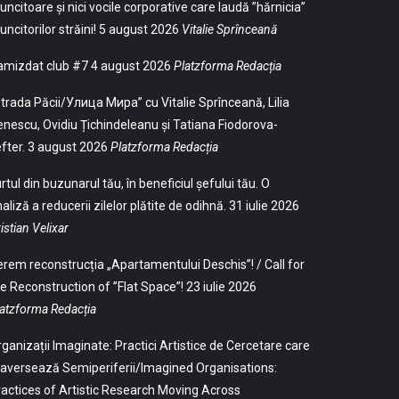
ncitoare și nici vocile corporative care laudă ”hărnicia”
ncitorilor străini!
5 august 2026
Vitalie Sprînceană
amizdat club #7
4 august 2026
Platzforma Redacția
trada Păcii/Улица Мира” cu Vitalie Sprînceană, Lilia
nescu, Ovidiu Țichindeleanu și Tatiana Fiodorova-
fter.
3 august 2026
Platzforma Redacția
rtul din buzunarul tău, în beneficiul șefului tău. O
aliză a reducerii zilelor plătite de odihnă.
31 iulie 2026
istian Velixar
rem reconstrucția „Apartamentului Deschis”! / Call for
e Reconstruction of ”Flat Space”!
23 iulie 2026
atzforma Redacția
ganizații Imaginate: Practici Artistice de Cercetare care
aversează Semiperiferii/Imagined Organisations:
actices of Artistic Research Moving Across