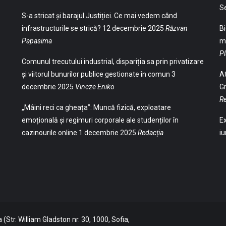
S
S-a stricat și barajul Justiției. Ce mai vedem când
infrastructurile se strică?
12 decembrie 2025
Răzvan
Bi
Papasima
ma
Pl
Comunul trecutului industrial, dispariția sa prin privatizare
și viitorul bunurilor publice gestionate în comun
3
At
decembrie 2025
Vincze Enikö
Gr
Re
„Mâini reci ca gheața”: Muncă fizică, exploatare
emoțională și regimuri corporale ale studenților în
Ex
cazinourile online
1 decembrie 2025
Redacția
iu
(Str. William Gladston nr. 30, 1000, Sofia,