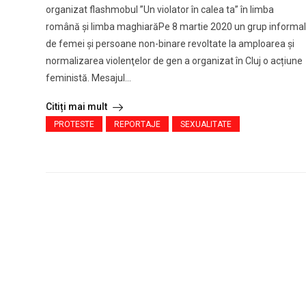
organizat flashmobul ”Un violator în calea ta” în limba
română şi limba maghiarăPe 8 martie 2020 un grup informal
de femei şi persoane non-binare revoltate la amploarea şi
normalizarea violenţelor de gen a organizat în Cluj o acțiune
feministă. Mesajul...
Citiți mai mult
PROTESTE
REPORTAJE
SEXUALITATE