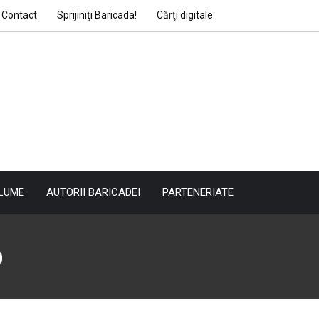
Contact
Sprijiniţi Baricada!
Cărţi digitale
LUME
AUTORII BARICADEI
PARTENERIATE
b