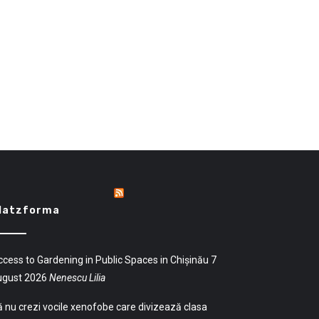
latzforma
cess to Gardening in Public Spaces in Chișinău
7
ugust 2026
Nenescu Lilia
 nu crezi vocile xenofobe care divizează clasa