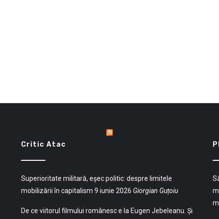
Critic Atac
P
Superioritate militară, eșec politic: despre limitele
Să
mobilizării în capitalism
9 iunie 2026
Giorgian Guțoiu
mu
mu
De ce viitorul filmului românesc e la Eugen Jebeleanu. Și