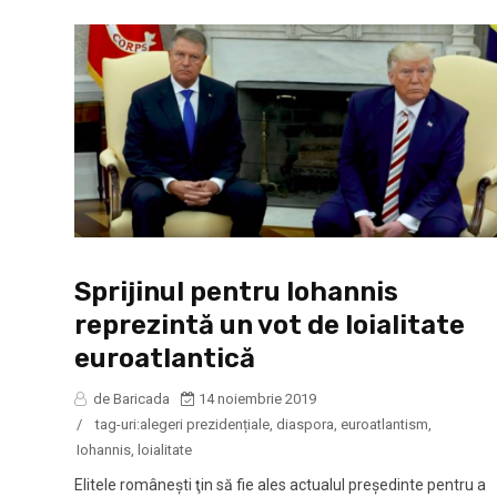
Sprijinul pentru Iohannis
reprezintă un vot de loialitate
euroatlantică
de Baricada
14 noiembrie 2019
/
tag-uri:
alegeri prezidențiale
,
diaspora
,
euroatlantism
,
Iohannis
,
loialitate
Elitele româneşti ţin să fie ales actualul președinte pentru a