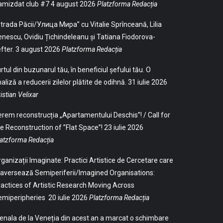
amizdat club #7
4 august 2026
Platzforma Redacția
trada Păcii/Улица Мира” cu Vitalie Sprînceană, Lilia
nescu, Ovidiu Țichindeleanu și Tatiana Fiodorova-
fter.
3 august 2026
Platzforma Redacția
rtul din buzunarul tău, în beneficiul șefului tău. O
aliză a reducerii zilelor plătite de odihnă.
31 iulie 2026
istian Velixar
rem reconstrucția „Apartamentului Deschis”! / Call for
e Reconstruction of ”Flat Space”!
23 iulie 2026
atzforma Redacția
ganizații Imaginate: Practici Artistice de Cercetare care
aversează Semiperiferii/Imagined Organisations:
actices of Artistic Research Moving Across
emiperipheries
20 iulie 2026
Platzforma Redacția
enala de la Veneția din acest an a marcat o schimbare