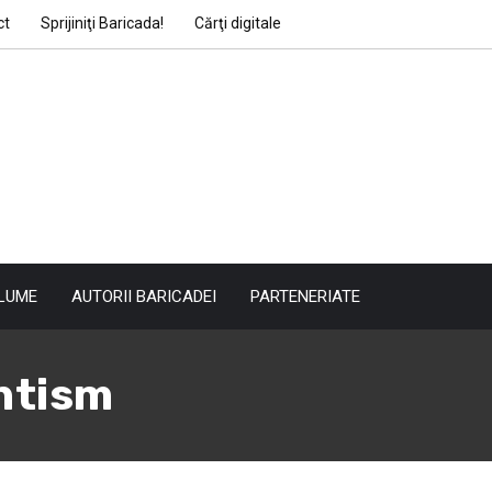
ct
Sprijiniţi Baricada!
Cărţi digitale
LUME
AUTORII BARICADEI
PARTENERIATE
ntism