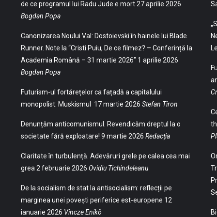
de ce programul lui Radu Jude e mort
27 aprilie 2026
S
Bogdan Popa
„S
Canonizarea Noului Val: Dostoievski în hainele lui Blade
Ne
Runner. Note la “Cristi Puiu, De ce filmez? – Conferință la
Le
Academia Română – 31 martie 2026”
1 aprilie 2026
Fu
Bogdan Popa
an
Futurism-ul fortărețelor ca fațadă a capitalului
Cr
monopolist: Muskismul
17 martie 2026
Stefan Tiron
Ce
Denunțăm anticomunismul. Revendicăm dreptul la o
th
societate fără exploatare!
9 martie 2026
Redacția
Pl
Claritate în turbulență. Adevăruri grele pe calea cea mai
Or
grea
2 februarie 2026
Ovidiu Tichindeleanu
Tr
Pr
De la socialism de stat la antisocialism: reflecții pe
S
marginea unei povești periferice est-europene
12
ianuarie 2026
Vincze Enikö
Bi