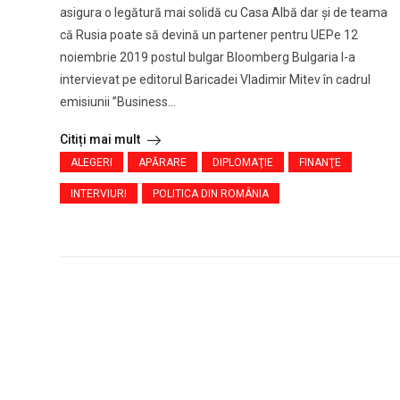
asigura o legătură mai solidă cu Casa Albă dar și de teama
că Rusia poate să devină un partener pentru UEPe 12
noiembrie 2019 postul bulgar Bloomberg Bulgaria l-a
intervievat pe editorul Baricadei Vladimir Mitev în cadrul
emisiunii ”Business...
Citiți mai mult
ALEGERI
APĂRARE
DIPLOMAŢIE
FINANŢE
INTERVIURI
POLITICA DIN ROMÂNIA