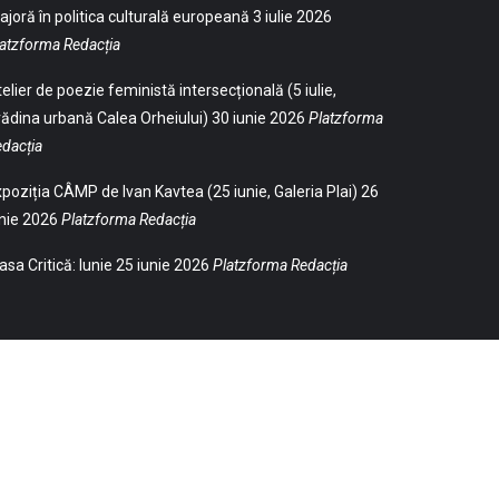
joră în politica culturală europeană
3 iulie 2026
atzforma Redacția
elier de poezie feministă intersecțională (5 iulie,
ădina urbană Calea Orheiului)
30 iunie 2026
Platzforma
dacția
poziția CÂMP de Ivan Kavtea (25 iunie, Galeria Plai)
26
nie 2026
Platzforma Redacția
sa Critică: Iunie
25 iunie 2026
Platzforma Redacția