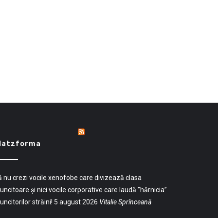
latzforma
 nu crezi vocile xenofobe care divizează clasa
ncitoare și nici vocile corporative care laudă ”hărnicia”
ncitorilor străini!
5 august 2026
Vitalie Sprînceană