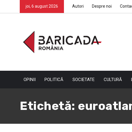
joi, 6 august 2026
Autori
Despre noi
Conta
OPINII
POLITICĂ
SOCIETATE
CULTURĂ
Etichetă:
euroatla