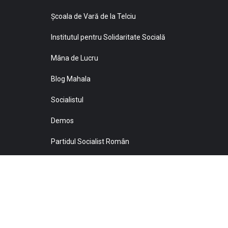
Şcoala de Vară de la Telciu
Institutul pentru Solidaritate Socială
Mâna de Lucru
Blog Mahala
Socialistul
Demos
Partidul Socialist Român
Sprijiniţi Baricada!
© 2021 Toate drepturile sunt rezervate Editurii Baricada 