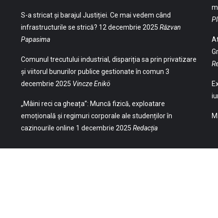
ma
S-a stricat și barajul Justiției. Ce mai vedem când
Pl
infrastructurile se strică?
12 decembrie 2025
Răzvan
Papasima
At
Gr
Comunul trecutului industrial, dispariția sa prin privatizare
Re
și viitorul bunurilor publice gestionate în comun
3
decembrie 2025
Vincze Enikö
Ex
iu
„Mâini reci ca gheața”: Muncă fizică, exploatare
emoțională și regimuri corporale ale studenților în
Ma
cazinourile online
1 decembrie 2025
Redacția
(Str. William Gladston nr. 30, 1000, Sofia,