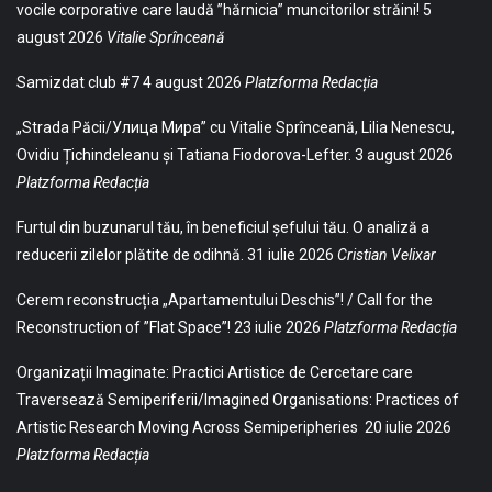
vocile corporative care laudă ”hărnicia” muncitorilor străini!
5
august 2026
Vitalie Sprînceană
Samizdat club #7
4 august 2026
Platzforma Redacția
„Strada Păcii/Улица Мира” cu Vitalie Sprînceană, Lilia Nenescu,
Ovidiu Țichindeleanu și Tatiana Fiodorova-Lefter.
3 august 2026
Platzforma Redacția
Furtul din buzunarul tău, în beneficiul șefului tău. O analiză a
reducerii zilelor plătite de odihnă.
31 iulie 2026
Cristian Velixar
Cerem reconstrucția „Apartamentului Deschis”! / Call for the
Reconstruction of ”Flat Space”!
23 iulie 2026
Platzforma Redacția
Organizații Imaginate: Practici Artistice de Cercetare care
Traversează Semiperiferii/Imagined Organisations: Practices of
Artistic Research Moving Across Semiperipheries
20 iulie 2026
Platzforma Redacția