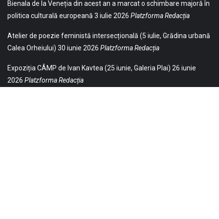
Bienala de la Veneția din acest an a marcat o schimbare majoră în
politica culturală europeană
3 iulie 2026
Platzforma Redacția
Atelier de poezie feministă intersecțională (5 iulie, Grădina urbană
Calea Orheiului)
30 iunie 2026
Platzforma Redacția
Expoziția CÂMP de Ivan Kavtea (25 iunie, Galeria Plai)
26 iunie
2026
Platzforma Redacția
© 2021 Toate drepturile sunt rezervate Editurii Baricada (Str.
William Gladston nr. 30, 1000, Sofia, Bulgaria). Utilizarea
neautorizată, parţială sau integrală, a textelor publicate aici este
strict interzisă și va fi pedepsită ca încălcare a drepturilor de autor
și a drepturilor de proprietate. Puteți obţine permisiunea
republicării textelor noastre contactându-ne la contact.