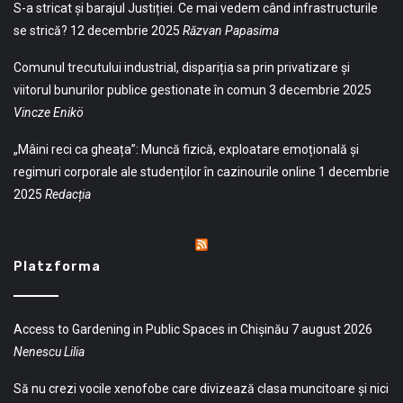
S-a stricat și barajul Justiției. Ce mai vedem când infrastructurile
se strică?
12 decembrie 2025
Răzvan Papasima
Comunul trecutului industrial, dispariția sa prin privatizare și
viitorul bunurilor publice gestionate în comun
3 decembrie 2025
Vincze Enikö
„Mâini reci ca gheața”: Muncă fizică, exploatare emoțională și
regimuri corporale ale studenților în cazinourile online
1 decembrie
2025
Redacția
Platzforma
Access to Gardening in Public Spaces in Chișinău
7 august 2026
Nenescu Lilia
Să nu crezi vocile xenofobe care divizează clasa muncitoare și nici