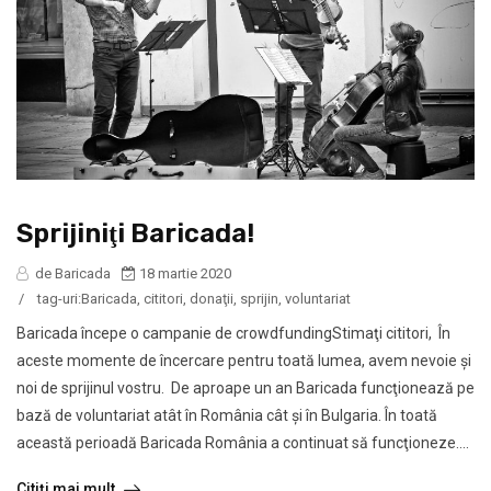
Sprijiniţi Baricada!
de Baricada
18 martie 2020
/
tag-uri:
Baricada
,
cititori
,
donaţii
,
sprijin
,
voluntariat
Baricada începe o campanie de crowdfundingStimaţi cititori, În
aceste momente de încercare pentru toată lumea, avem nevoie şi
noi de sprijinul vostru. De aproape un an Baricada funcţionează pe
bază de voluntariat atât în România cât și în Bulgaria. În toată
această perioadă Baricada România a continuat să funcţioneze....
Citiți mai mult