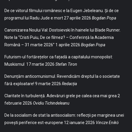
De ce viitorul filmului românesc e la Eugen Jebeleanu. Și de ce
programul lui Radu Jude e mort
27 aprilie 2026
Bogdan Popa
Canonizarea Noului Val: Dostoievski în hainele lui Blade Runner.
Note la “Cristi Puiu, De ce filmez? – Conferință la Academia
Română – 31 martie 2026”
1 aprilie 2026
Bogdan Popa
Futurism-ul fortărețelor ca fațadă a capitalului monopolist:
Muskismul
17 martie 2026
Stefan Tiron
Denunțăm anticomunismul. Revendicăm dreptul la o societate
fără exploatare!
9 martie 2026
Redacția
Claritate în turbulență. Adevăruri grele pe calea cea mai grea
2
februarie 2026
Ovidiu Tichindeleanu
De la socialism de stat la antisocialism: reflecții pe marginea unei
povești periferice est-europene
12 ianuarie 2026
Vincze Enikö