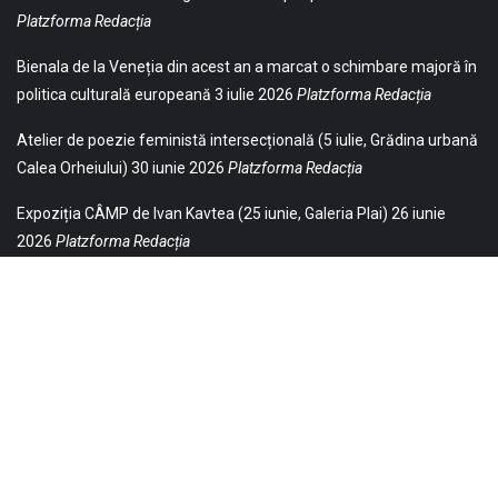
Platzforma Redacția
Bienala de la Veneția din acest an a marcat o schimbare majoră în
politica culturală europeană
3 iulie 2026
Platzforma Redacția
Atelier de poezie feministă intersecțională (5 iulie, Grădina urbană
Calea Orheiului)
30 iunie 2026
Platzforma Redacția
Expoziția CÂMP de Ivan Kavtea (25 iunie, Galeria Plai)
26 iunie
2026
Platzforma Redacția
© 2021 Toate drepturile sunt rezervate Editurii Baricada (Str.
William Gladston nr. 30, 1000, Sofia, Bulgaria). Utilizarea
neautorizată, parţială sau integrală, a textelor publicate aici este
strict interzisă și va fi pedepsită ca încălcare a drepturilor de autor
și a drepturilor de proprietate. Puteți obţine permisiunea