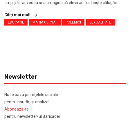
timp și le-ar vedea și-ar imagina că elevii au fost niște călugări...
Citiți mai mult
EDUCAȚIE
MARIA CERNAT
POLEMICI
SEXUALITATE
Newsletter
Nu te baza pe reţelele sociale
pentru noutăţi şi analize!
Abonează-te
pentru newsletter-ul Baricadei!: