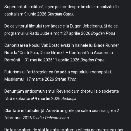
Superioritate militară, eșec politic: despre limitele mobilizării în
capitalism
9 iunie 2026
Giorgian Guțoiu
De ce viitorul filmului românesc e la Eugen Jebeleanu. Și de ce
programul lui Radu Jude e mort
27 aprilie 2026
Bogdan Popa
Canonizarea Noului Val: Dostoievski în hainele lui Blade Runner.
Note la “Cristi Puiu, De ce filmez? – Conferință la Academia
Română – 31 martie 2026”
1 aprilie 2026
Bogdan Popa
Futurism-ul fortărețelor ca fațadă a capitalului monopolist:
Muskismul
17 martie 2026
Stefan Tiron
Denunțăm anticomunismul. Revendicăm dreptul la o societate
fără exploatare!
9 martie 2026
Redacția
Claritate în turbulență. Adevăruri grele pe calea cea mai grea
2
februarie 2026
Ovidiu Tichindeleanu
De la socialism de stat la antisocialism: reflecții pe marginea unei