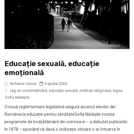
Educație sexuală, educație
emoțională
de Maria Cernat
4 aprilie 2020
/
tag-uri:
consimțământ
,
educație sexuală
,
instituţii religioase
,
legea
,
Sofia Nădejde
O nouă reglementare legislativă asigură accesul elevilor din
România la educație pentru sănătateSofia Nădejde ironiza
programele de învățătâmânt din vremea ei – a debutat publicistic
în 1878 – spunând că dacă o civilizație viitoare s-ar întoarce în