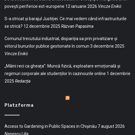
povești periferice est-europene
12 ianuarie 2026
Vincze Enikö
S-a stricat și barajul Justiției. Ce mai vedem când infrastructurile
se strică?
12 decembrie 2025
Răzvan Papasima
Comunul trecutului industrial, dispariția sa prin privatizare și
viitorul bunurilor publice gestionate în comun
3 decembrie 2025
Vincze Enikö
„Mâini reci ca gheața”: Muncă fizică, exploatare emoțională și
regimuri corporale ale studenților în cazinourile online
1 decembrie
2025
Redacția
Platzforma
Access to Gardening in Public Spaces in Chișinău
7 august 2026
Nenescu Lilia