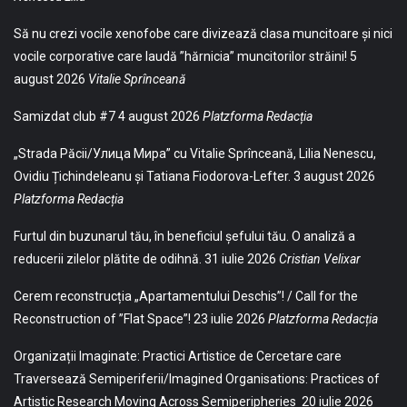
Să nu crezi vocile xenofobe care divizează clasa muncitoare și nici
vocile corporative care laudă ”hărnicia” muncitorilor străini!
5
august 2026
Vitalie Sprînceană
Samizdat club #7
4 august 2026
Platzforma Redacția
„Strada Păcii/Улица Мира” cu Vitalie Sprînceană, Lilia Nenescu,
Ovidiu Țichindeleanu și Tatiana Fiodorova-Lefter.
3 august 2026
Platzforma Redacția
Furtul din buzunarul tău, în beneficiul șefului tău. O analiză a
reducerii zilelor plătite de odihnă.
31 iulie 2026
Cristian Velixar
Cerem reconstrucția „Apartamentului Deschis”! / Call for the
Reconstruction of ”Flat Space”!
23 iulie 2026
Platzforma Redacția
Organizații Imaginate: Practici Artistice de Cercetare care
Traversează Semiperiferii/Imagined Organisations: Practices of
Artistic Research Moving Across Semiperipheries
20 iulie 2026