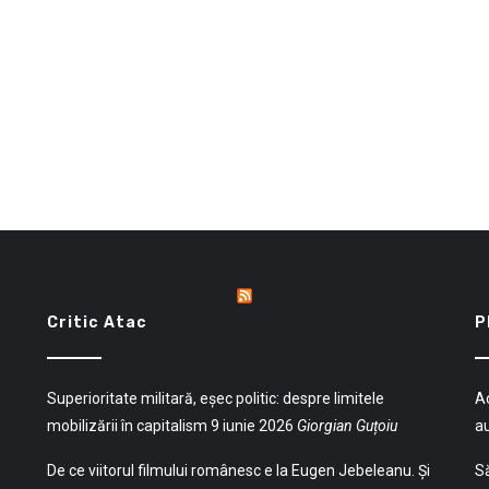
Critic Atac
P
Superioritate militară, eșec politic: despre limitele
Ac
mobilizării în capitalism
9 iunie 2026
Giorgian Guțoiu
a
De ce viitorul filmului românesc e la Eugen Jebeleanu. Și
Să