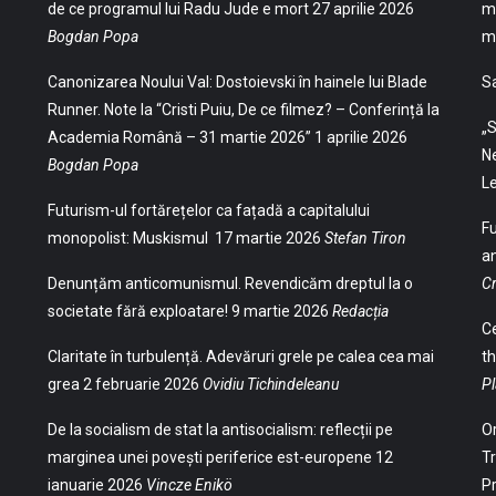
de ce programul lui Radu Jude e mort
27 aprilie 2026
mu
Bogdan Popa
mu
Canonizarea Noului Val: Dostoievski în hainele lui Blade
S
Runner. Note la “Cristi Puiu, De ce filmez? – Conferință la
„S
Academia Română – 31 martie 2026”
1 aprilie 2026
Ne
Bogdan Popa
Le
Futurism-ul fortărețelor ca fațadă a capitalului
Fu
monopolist: Muskismul
17 martie 2026
Stefan Tiron
an
Denunțăm anticomunismul. Revendicăm dreptul la o
Cr
societate fără exploatare!
9 martie 2026
Redacția
Ce
Claritate în turbulență. Adevăruri grele pe calea cea mai
th
grea
2 februarie 2026
Ovidiu Tichindeleanu
Pl
De la socialism de stat la antisocialism: reflecții pe
Or
marginea unei povești periferice est-europene
12
Tr
ianuarie 2026
Vincze Enikö
Pr