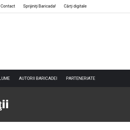
Contact
Sprijiniţi Baricada!
Cărţi digitale
LUME
AUTORII BARICADEI
PARTENERIATE
ii