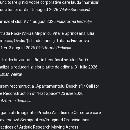
ncitoare și nici vocile corporative care laudă ”hărnicia”
ncitorilor străini!
5 august 2026
Vitalie Sprînceană
amizdat club #7
4 august 2026
Platzforma Redacția
trada Păcii/Улица Мира” cu Vitalie Sprînceană, Lilia
nescu, Ovidiu Țichindeleanu și Tatiana Fiodorova-
fter.
3 august 2026
Platzforma Redacția
rtul din buzunarul tău, în beneficiul șefului tău. O
aliză a reducerii zilelor plătite de odihnă.
31 iulie 2026
istian Velixar
rem reconstrucția „Apartamentului Deschis”! / Call for
e Reconstruction of ”Flat Space”!
23 iulie 2026
atzforma Redacția
ganizații Imaginate: Practici Artistice de Cercetare care
aversează Semiperiferii/Imagined Organisations:
actices of Artistic Research Moving Across