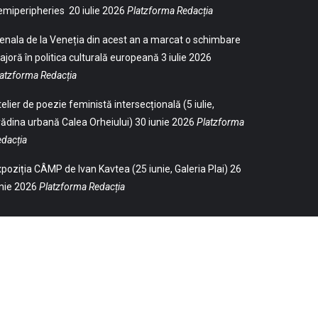
emiperipheries
20 iulie 2026
Platzforma Redacția
enala de la Veneția din acest an a marcat o schimbare
joră în politica culturală europeană
3 iulie 2026
atzforma Redacția
elier de poezie feministă intersecțională (5 iulie,
ădina urbană Calea Orheiului)
30 iunie 2026
Platzforma
dacția
poziția CÂMP de Ivan Kavtea (25 iunie, Galeria Plai)
26
nie 2026
Platzforma Redacția