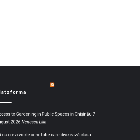
latzforma
cess to Gardening in Public Spaces in Chișinău
7
ugust 2026
Nenescu Lilia
 nu crezi vocile xenofobe care divizează clasa