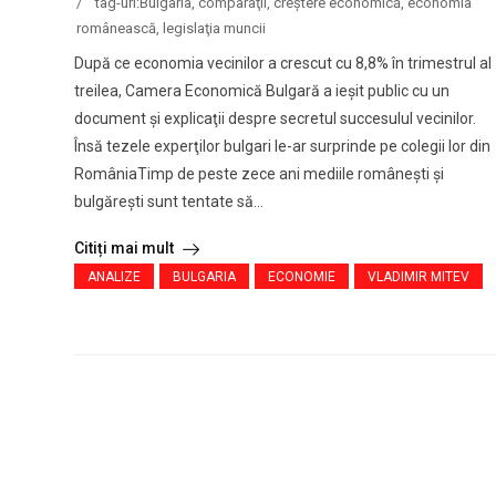
/
tag-uri:
Bulgaria
,
comparaţii
,
creştere economică
,
economia
românească
,
legislaţia muncii
După ce economia vecinilor a crescut cu 8,8% în trimestrul al
treilea, Camera Economică Bulgară a ieşit public cu un
document şi explicaţii despre secretul succesulul vecinilor.
Însă tezele experţilor bulgari le-ar surprinde pe colegii lor din
RomâniaTimp de peste zece ani mediile româneşti şi
bulgăreşti sunt tentate să...
Citiți mai mult
ANALIZE
BULGARIA
ECONOMIE
VLADIMIR MITEV