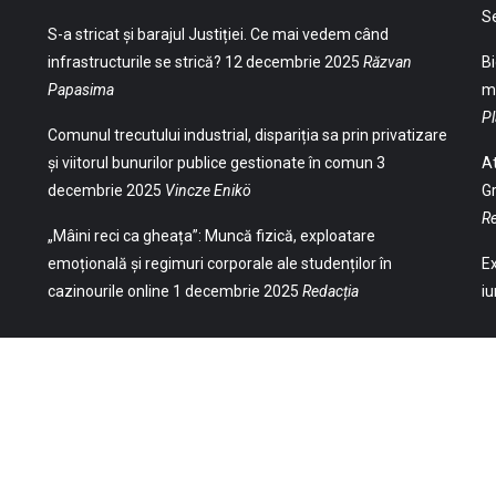
S
S-a stricat și barajul Justiției. Ce mai vedem când
infrastructurile se strică?
12 decembrie 2025
Răzvan
Bi
Papasima
ma
Pl
Comunul trecutului industrial, dispariția sa prin privatizare
și viitorul bunurilor publice gestionate în comun
3
At
decembrie 2025
Vincze Enikö
Gr
Re
„Mâini reci ca gheața”: Muncă fizică, exploatare
emoțională și regimuri corporale ale studenților în
Ex
cazinourile online
1 decembrie 2025
Redacția
iu
(Str. William Gladston nr. 30, 1000, Sofia,