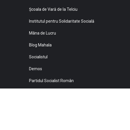
Şcoala de Vară de la Telciu
Institutul pentru Solidaritate Socială
Mâna de Lucru
Blog Mahala
Socialistul
Demos
Partidul Socialist Român
Sprijiniţi Baricada!
© 2021 Toate drepturile sunt rezervate Editurii Baricada 