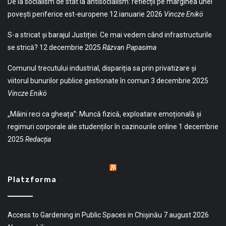
De la socialism de stat la antisocialism: reflecții pe marginea unei
povești periferice est-europene
12 ianuarie 2026
Vincze Enikö
S-a stricat și barajul Justiției. Ce mai vedem când infrastructurile
se strică?
12 decembrie 2025
Răzvan Papasima
Comunul trecutului industrial, dispariția sa prin privatizare și
viitorul bunurilor publice gestionate în comun
3 decembrie 2025
Vincze Enikö
„Mâini reci ca gheața”: Muncă fizică, exploatare emoțională și
regimuri corporale ale studenților în cazinourile online
1 decembrie
2025
Redacția
Platzforma
Access to Gardening in Public Spaces in Chișinău
7 august 2026