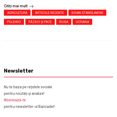
Citiți mai mult
AGRICULTURĂ
ARTICOLE RECENTE
BOIAN STANISLAWSKI
POLEMICI
RĂZBOI ŞI PACE
RUSIA
UCRAINA
Newsletter
Nu te baza pe reţelele sociale
pentru noutăţi şi analize!
Abonează-te
pentru newsletter-ul Baricadei!: