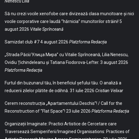
Nenescu Lilia
Să nu crezi vocile xenofobe care divizează clasa muncitoare și nici
vocile corporative care laudă ”hărnicia” muncitorilor străini!
5
august 2026
Vitalie Sprînceană
Samizdat club #7
4 august 2026
Platzforma Redacția
„Strada Păcii/Улица Мира” cu Vitalie Sprînceană, Lilia Nenescu,
Ovidiu Țichindeleanu și Tatiana Fiodorova-Lefter.
3 august 2026
Platzforma Redacția
Furtul din buzunarul tău, în beneficiul șefului tău. O analiză a
reducerii zilelor plătite de odihnă.
31 iulie 2026
Cristian Velixar
Cerem reconstrucția „Apartamentului Deschis”! / Call for the
Reconstruction of ”Flat Space”!
23 iulie 2026
Platzforma Redacția
Organizații Imaginate: Practici Artistice de Cercetare care
Traversează Semiperiferii/Imagined Organisations: Practices of