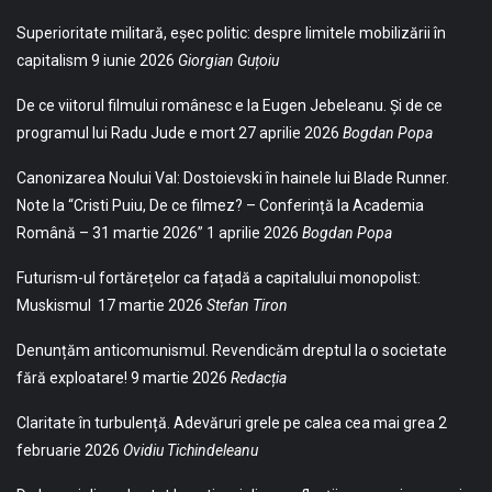
Superioritate militară, eșec politic: despre limitele mobilizării în
capitalism
9 iunie 2026
Giorgian Guțoiu
De ce viitorul filmului românesc e la Eugen Jebeleanu. Și de ce
programul lui Radu Jude e mort
27 aprilie 2026
Bogdan Popa
Canonizarea Noului Val: Dostoievski în hainele lui Blade Runner.
Note la “Cristi Puiu, De ce filmez? – Conferință la Academia
Română – 31 martie 2026”
1 aprilie 2026
Bogdan Popa
Futurism-ul fortărețelor ca fațadă a capitalului monopolist:
Muskismul
17 martie 2026
Stefan Tiron
Denunțăm anticomunismul. Revendicăm dreptul la o societate
fără exploatare!
9 martie 2026
Redacția
Claritate în turbulență. Adevăruri grele pe calea cea mai grea
2
februarie 2026
Ovidiu Tichindeleanu