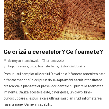
Ce criză a cerealelor? Ce foamete?
de Boyan Stanislawski
13 iunie 2022
/
tag-uri:
cereale
,
criza
,
foamete
,
lume
,
război din Ucraina
Presupusul complot al Marelui Diavol de a înfometa omenirea este
o fantasmagorieDe cel puțin două săptămâni ascult intensitatea
crescândă a plânsetelor presei occidentale cu privire la foametea
iminentă. Cauza acesteia este, bineînțeles, un diavol bine-
cunoscut care și-a pus la cale ultimul său plan crud: înfometarea
rasei umane. Oamenii capabili...