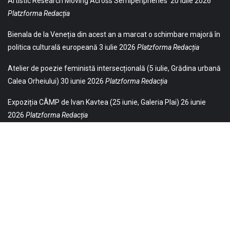
Artistic Research Moving Across Semiperipheries
20 iulie 2026
Platzforma Redacția
Bienala de la Veneția din acest an a marcat o schimbare majoră în
politica culturală europeană
3 iulie 2026
Platzforma Redacția
Atelier de poezie feministă intersecțională (5 iulie, Grădina urbană
Calea Orheiului)
30 iunie 2026
Platzforma Redacția
Expoziția CÂMP de Ivan Kavtea (25 iunie, Galeria Plai)
26 iunie
2026
Platzforma Redacția
© 2021 Toate drepturile sunt rezervate Editurii Baricada (Str.
William Gladston nr. 30, 1000, Sofia, Bulgaria). Utilizarea
neautorizată, parţială sau integrală, a textelor publicate aici este
strict interzisă și va fi pedepsită ca încălcare a drepturilor de autor