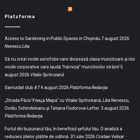
Platzforma
Access to Gardening in Public Spaces in Chișinău
7 august 2026
Nenescu Lilia
Să nu crezi vocile xenofobe care divizează clasa muncitoare și nici
vocile corporative care laudă ”hărnicia” muncitorilor străini!
5
august 2026
Vitalie Sprînceană
Samizdat club #7
4 august 2026
Platzforma Redacția
„Strada Păcii/Улица Мира” cu Vitalie Sprînceană, Lilia Nenescu,
Ovidiu Țichindeleanu și Tatiana Fiodorova-Lefter.
3 august 2026
Platzforma Redacția
Furtul din buzunarul tău, în beneficiul șefului tău. O analiză a
reducerii zilelor plătite de odihnă.
31 iulie 2026
Cristian Velixar