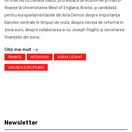
Un interviu cu Daniela Gabor, profesoară de economie și macro-
finanțe la Universitatea West of England, Bristol, şi candidată
pentru europarlamentarele din lista Demos despre importanţa
băncilor centrale în timpuri de criză, despre nevoia de reformă în
zona euro, despre colaborarea ei cu Joseph Stiglitz şi cercetarea
finanțelor din zona...
Citiți mai mult
FINANŢE
INTERVIURI
MARIA CERNAT
UNIUNEA EUROPEANĂ
Newsletter