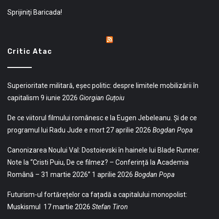
Sprijiniţi Baricada!
Critic Atac
Superioritate militară, eșec politic: despre limitele mobilizării în
capitalism
9 iunie 2026
Giorgian Guțoiu
De ce viitorul filmului românesc e la Eugen Jebeleanu. Și de ce
programul lui Radu Jude e mort
27 aprilie 2026
Bogdan Popa
Canonizarea Noului Val: Dostoievski în hainele lui Blade Runner.
Note la “Cristi Puiu, De ce filmez? – Conferință la Academia
Română – 31 martie 2026”
1 aprilie 2026
Bogdan Popa
Futurism-ul fortărețelor ca fațadă a capitalului monopolist:
Muskismul
17 martie 2026
Stefan Tiron