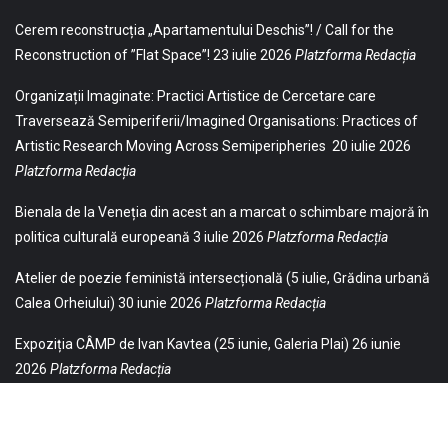
Cerem reconstrucția „Apartamentului Deschis”! / Call for the
Reconstruction of ”Flat Space”!
23 iulie 2026
Platzforma Redacția
Organizații Imaginate: Practici Artistice de Cercetare care
Traversează Semiperiferii/Imagined Organisations: Practices of
Artistic Research Moving Across Semiperipheries
20 iulie 2026
Platzforma Redacția
Bienala de la Veneția din acest an a marcat o schimbare majoră în
politica culturală europeană
3 iulie 2026
Platzforma Redacția
Atelier de poezie feministă intersecțională (5 iulie, Grădina urbană
Calea Orheiului)
30 iunie 2026
Platzforma Redacția
Expoziția CÂMP de Ivan Kavtea (25 iunie, Galeria Plai)
26 iunie
2026
Platzforma Redacția