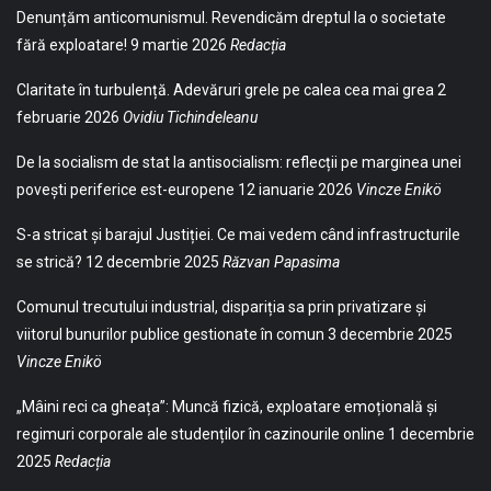
Denunțăm anticomunismul. Revendicăm dreptul la o societate
fără exploatare!
9 martie 2026
Redacția
Claritate în turbulență. Adevăruri grele pe calea cea mai grea
2
februarie 2026
Ovidiu Tichindeleanu
De la socialism de stat la antisocialism: reflecții pe marginea unei
povești periferice est-europene
12 ianuarie 2026
Vincze Enikö
S-a stricat și barajul Justiției. Ce mai vedem când infrastructurile
se strică?
12 decembrie 2025
Răzvan Papasima
Comunul trecutului industrial, dispariția sa prin privatizare și
viitorul bunurilor publice gestionate în comun
3 decembrie 2025
Vincze Enikö
„Mâini reci ca gheața”: Muncă fizică, exploatare emoțională și
regimuri corporale ale studenților în cazinourile online
1 decembrie
2025
Redacția