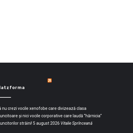
latzforma
 nu crezi vocile xenofobe care divizează clasa
ncitoare și nici vocile corporative care laudă ”hărnicia”
ncitorilor străini!
5 august 2026
Vitalie Sprînceană