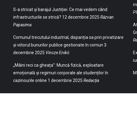
ma
S-a stricat și barajul Justiției. Ce mai vedem când
Pl
infrastructurile se strică?
12 decembrie 2025
Răzvan
Papasima
At
Gr
Comunul trecutului industrial, dispariția sa prin privatizare
Re
și viitorul bunurilor publice gestionate în comun
3
decembrie 2025
Vincze Enikö
Ex
iu
„Mâini reci ca gheața”: Muncă fizică, exploatare
emoțională și regimuri corporale ale studenților în
Ma
cazinourile online
1 decembrie 2025
Redacția
(Str. William Gladston nr. 30, 1000, Sofia,