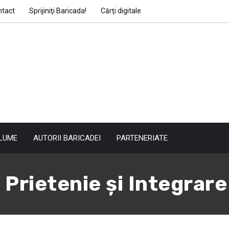
ntact
Sprijiniţi Baricada!
Cărţi digitale
LUME
AUTORII BARICADEI
PARTENERIATE
 Prietenie şi Integrare