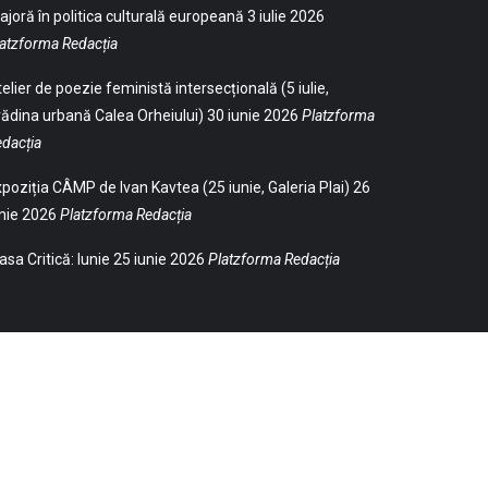
joră în politica culturală europeană
3 iulie 2026
atzforma Redacția
elier de poezie feministă intersecțională (5 iulie,
ădina urbană Calea Orheiului)
30 iunie 2026
Platzforma
dacția
poziția CÂMP de Ivan Kavtea (25 iunie, Galeria Plai)
26
nie 2026
Platzforma Redacția
sa Critică: Iunie
25 iunie 2026
Platzforma Redacția