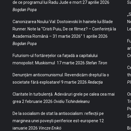
de ce programul lui Radu Jude e mort
27 aprilie 2026
S
Bogdan Popa
„S
Canonizarea Noului Val: Dostoievski în hainele lui Blade
Ne
Runner. Note la “Cristi Puiu, De ce filmez? – Conferință la
Le
Academia Română – 31 martie 2026”
1 aprilie 2026
Fu
Bogdan Popa
an
Futurism-ul fortărețelor ca fațadă a capitalului
Cr
monopolist: Muskismul
17 martie 2026
Stefan Tiron
Ce
Denunțăm anticomunismul. Revendicăm dreptul la o
th
societate fără exploatare!
9 martie 2026
Redacția
Pl
Claritate în turbulență. Adevăruri grele pe calea cea mai
Or
grea
2 februarie 2026
Ovidiu Tichindeleanu
Tr
Pr
De la socialism de stat la antisocialism: reflecții pe
S
marginea unei povești periferice est-europene
12
ianuarie 2026
Vincze Enikö
Bi