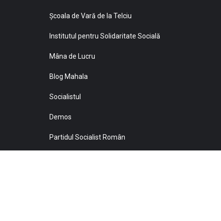
Şcoala de Vară de la Telciu
Institutul pentru Solidaritate Socială
Mâna de Lucru
Blog Mahala
Socialistul
Demos
Partidul Socialist Român
Sprijiniţi Baricada!
© 2021 Toate drepturile sunt rezervate Editurii Baricada 