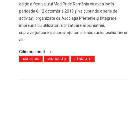
ediție a festivalului Mad Pride România va avea loc în
perioada 6-12 octombrie 2019 și va cuprinde o serie de
activități organizate de Asociația Prietenie și Integrare,
împreună cu utilizatori, utilizatoare al psihiatriei,
supraviețuitoare și supraviețuitori ale abuzurilor psihiatriei și
ale...
Citiți mai mult
ANUNŢURI
MINORITĂŢI
SĂNĂTATE