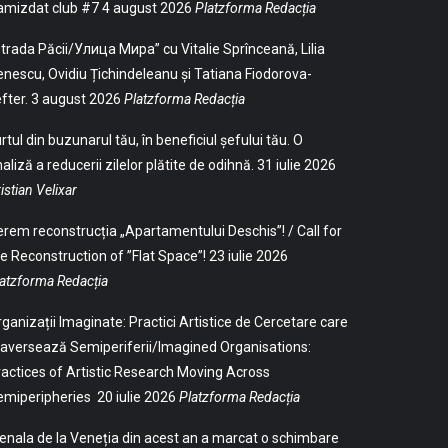
amizdat club #7
4 august 2026
Platzforma Redacția
trada Păcii/Улица Мира” cu Vitalie Sprînceană, Lilia
nescu, Ovidiu Țichindeleanu și Tatiana Fiodorova-
fter.
3 august 2026
Platzforma Redacția
rtul din buzunarul tău, în beneficiul șefului tău. O
aliză a reducerii zilelor plătite de odihnă.
31 iulie 2026
istian Velixar
rem reconstrucția „Apartamentului Deschis”! / Call for
e Reconstruction of ”Flat Space”!
23 iulie 2026
atzforma Redacția
ganizații Imaginate: Practici Artistice de Cercetare care
aversează Semiperiferii/Imagined Organisations:
actices of Artistic Research Moving Across
emiperipheries
20 iulie 2026
Platzforma Redacția
enala de la Veneția din acest an a marcat o schimbare