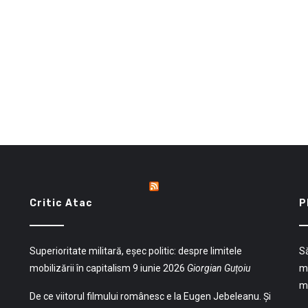
Critic Atac
P
Superioritate militară, eșec politic: despre limitele
Să
mobilizării în capitalism
9 iunie 2026
Giorgian Guțoiu
mu
mu
De ce viitorul filmului românesc e la Eugen Jebeleanu. Și