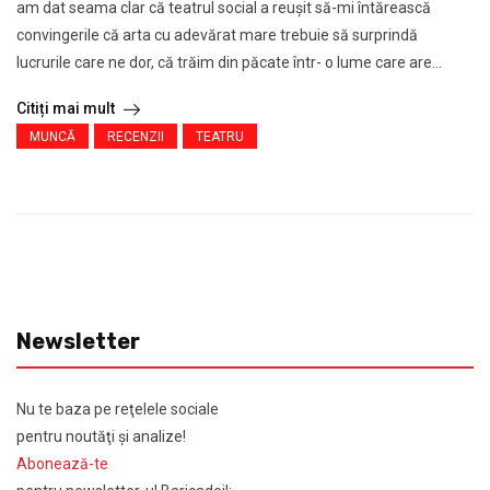
am dat seama clar că teatrul social a reușit să-mi întărească
convingerile că arta cu adevărat mare trebuie să surprindă
lucrurile care ne dor, că trăim din păcate într- o lume care are...
Citiți mai mult
MUNCĂ
RECENZII
TEATRU
Newsletter
Nu te baza pe reţelele sociale
pentru noutăţi şi analize!
Abonează-te