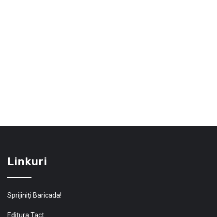
Linkuri
Sprijiniţi Baricada!
Editura Tact