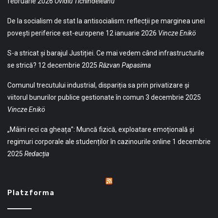
februarie 2026
Ovidiu Tichindeleanu
De la socialism de stat la antisocialism: reflecții pe marginea unei
povești periferice est-europene
12 ianuarie 2026
Vincze Enikö
S-a stricat și barajul Justiției. Ce mai vedem când infrastructurile
se strică?
12 decembrie 2025
Răzvan Papasima
Comunul trecutului industrial, dispariția sa prin privatizare și
viitorul bunurilor publice gestionate în comun
3 decembrie 2025
Vincze Enikö
„Mâini reci ca gheața”: Muncă fizică, exploatare emoțională și
regimuri corporale ale studenților în cazinourile online
1 decembrie
2025
Redacția
Platzforma