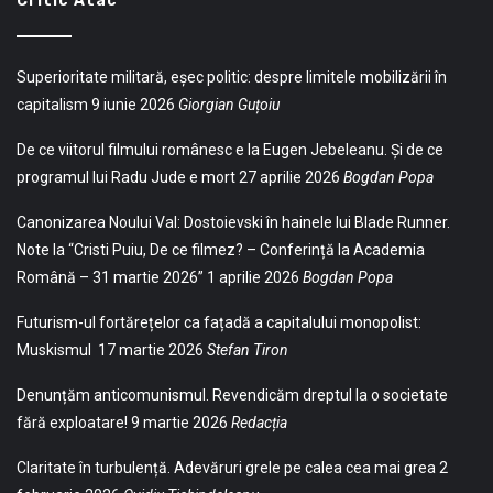
Critic Atac
Superioritate militară, eșec politic: despre limitele mobilizării în
capitalism
9 iunie 2026
Giorgian Guțoiu
De ce viitorul filmului românesc e la Eugen Jebeleanu. Și de ce
programul lui Radu Jude e mort
27 aprilie 2026
Bogdan Popa
Canonizarea Noului Val: Dostoievski în hainele lui Blade Runner.
Note la “Cristi Puiu, De ce filmez? – Conferință la Academia
Română – 31 martie 2026”
1 aprilie 2026
Bogdan Popa
Futurism-ul fortărețelor ca fațadă a capitalului monopolist:
Muskismul
17 martie 2026
Stefan Tiron
Denunțăm anticomunismul. Revendicăm dreptul la o societate
fără exploatare!
9 martie 2026
Redacția
Claritate în turbulență. Adevăruri grele pe calea cea mai grea
2