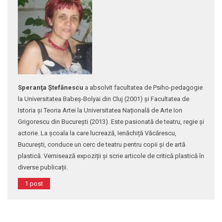
Speranţa Ştefănescu
a absolvit facultatea de Psiho-pedagogie
la Universitatea Babeș-Bolyai din Cluj (2001) și Facultatea de
Istoria și Teoria Artei la Universitatea Națională de Arte Ion
Grigorescu din București (2013). Este pasionată de teatru, regie și
actorie. La școala la care lucrează, Ienăchiță Văcărescu,
București, conduce un cerc de teatru pentru copii și de artă
plastică. Vernisează expoziții şi scrie articole de critică plastică în
diverse publicații.
1 post