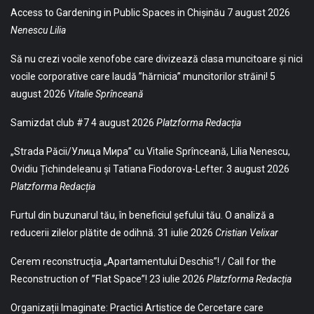
Access to Gardening in Public Spaces in Chișinău
7 august 2026
Nenescu Lilia
Să nu crezi vocile xenofobe care divizează clasa muncitoare și nici
vocile corporative care laudă ”hărnicia” muncitorilor străini!
5
august 2026
Vitalie Sprînceană
Samizdat club #7
4 august 2026
Platzforma Redacția
„Strada Păcii/Улица Мира” cu Vitalie Sprînceană, Lilia Nenescu,
Ovidiu Țichindeleanu și Tatiana Fiodorova-Lefter.
3 august 2026
Platzforma Redacția
Furtul din buzunarul tău, în beneficiul șefului tău. O analiză a
reducerii zilelor plătite de odihnă.
31 iulie 2026
Cristian Velixar
Cerem reconstrucția „Apartamentului Deschis”! / Call for the
Reconstruction of ”Flat Space”!
23 iulie 2026
Platzforma Redacția
Organizații Imaginate: Practici Artistice de Cercetare care