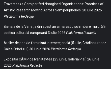
Traversează Semiperiferii/Imagined Organisations: Practices of
Artistic Research Moving Across Semiperipheries
20 iulie 2026
Platzforma Redacția
Bienala de la Veneția din acest an a marcat o schimbare majoră în
politica culturală europeană
3 iulie 2026
Platzforma Redacția
Atelier de poezie feministă intersecțională (5 iulie, Grădina urbană
Calea Orheiului)
30 iunie 2026
Platzforma Redacția
Expoziția CÂMP de Ivan Kavtea (25 iunie, Galeria Plai)
26 iunie
2026
Platzforma Redacția
© 2021 Toate drepturile sunt rezervate Editurii Baricada (Str.
William Gladston nr. 30, 1000, Sofia, Bulgaria). Utilizarea
neautorizată, parţială sau integrală, a textelor publicate aici este