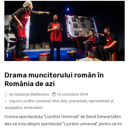
Drama muncitorului român în
România de azi
de Speranţa Ştefănescu
16 octombrie 2019
/
tag-uri:
Lucrător universal
,
Mon Ami
,
precaritate
,
reprezentant al
angajaţilor
,
sindicalism
Cronica spectacolului ”Lucrător Universal” de David SchwartzAm
ales să scriu despre spectacolul ”Lucrător universal” pentru că mi-